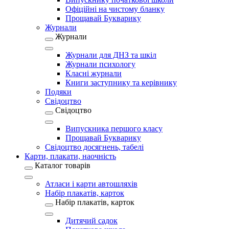
Офіційні на чистому бланку
Прощавай Букварику
Журнали
Журнали
Журнали для ДНЗ та шкіл
Журнали психологу
Класні журнали
Книги заступнику та керівнику
Подяки
Свідоцтво
Свідоцтво
Випускника першого класу
Прощавай Букварику
Свідоцтво досягнень, табелі
Карти, плакати, наочність
Каталог товарів
Атласи і карти автошляхів
Набір плакатів, карток
Набір плакатів, карток
Дитячий садок