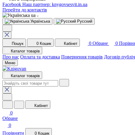
Facebook
Наш партнер: knygovsesvit.in.ua
Перейти до контактів
ua
Українська
Русский
0
Обране
0
Порівн
Пошук
0
Кошик
Кабінет
Каталог товарів
Про нас
Оплата та доставка
Повернення товарів
Договір публі
Меню
Каталог товарів
Кабінет
0
Обране
0
Порівняти
0
Кошик