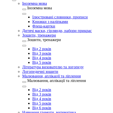
Іноземна мова
Іноземна мова
Ілюстровані словники, прописи
Книжки з наліпками
Флеш-картки
Дитячі маски, гірлянди, набори прикрас
Зошити, тренажери
Зошити, тренажери
Від 2 років
Від 3 років
Від 4 років
Від 5 років
Література вихователю та логопеду
Логопедичні зошити
Малювання, аплікації та ліплення
Малювання, аплікації та ліплення
Від 2 років
Від 3 років
Від 4 років
Від 5 років
Від 6 років
Навчання грамоти, математика