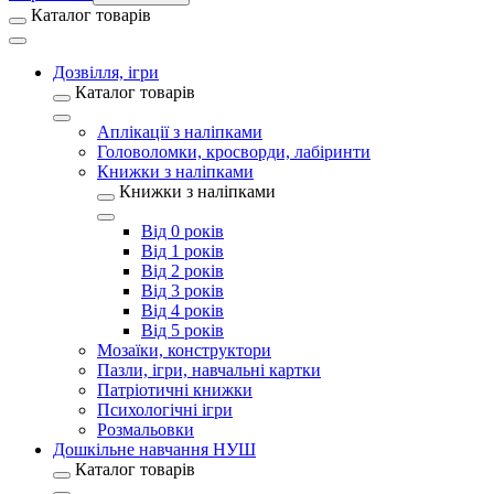
Каталог товарів
Дозвілля, ігри
Каталог товарів
Аплікації з наліпками
Головоломки, кросворди, лабіринти
Книжки з наліпками
Книжки з наліпками
Від 0 років
Від 1 років
Від 2 років
Від 3 років
Від 4 років
Від 5 років
Мозаїки, конструктори
Пазли, ігри, навчальні картки
Патріотичні книжки
Психологічні ігри
Розмальовки
Дошкільне навчання НУШ
Каталог товарів