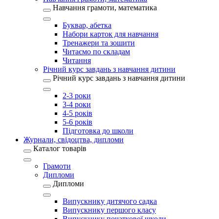
Навчання грамоти, математика
Буквар, абетка
Набори карток для навчання
Тренажери та зошити
Читаємо по складам
Читання
Річний курс завдань з навчання дитини
Річний курс завдань з навчання дитини
2-3 роки
3-4 роки
4-5 років
5-6 років
Підготовка до школи
Журнали, свідоцтва, дипломи
Каталог товарів
Грамоти
Дипломи
Дипломи
Випускнику дитячого садка
Випускнику першого класу
Випускнику початкової школи