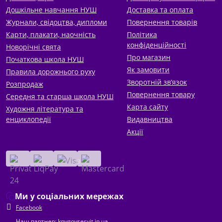
Дошкільне навчання НУШ
Доставка та оплата
Журнали, свідоцтва, дипломи
Повернення товарів
Карти, плакати, наочність
Політика
конфіденційності
Новорічні свята
Про магазин
Початкова школа НУШ
Як замовити
Правила дорожнього руху
Зворотній зв’язок
Розпродаж
Повернення товару
Середня та старша школа НУШ
Карта сайту
Художня література та
енциклопедії
Видавництва
Акції
Ми у соціальних мережах
Facebook
Наш партнер: knygovsesvit.in.ua