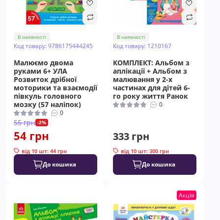
В наявності
В наявності
Код товару: 9786175444245
Код товару: 1210167
Малюємо двома
КОМПЛЕКТ: Альбом з
руками 6+ УЛА
аплікації + Альбом з
Розвиток дрібної
малювання у 2-х
моторики та взаємодії
частинах для дітей 6-
півкуль головного
го року життя Ранок
мозку (57 наліпок)
0
0
55 грн
-2%
54 грн
333 грн
від 10 шт: 44 грн
від 10 шт: 300 грн
До кошика
До кошика
Акція