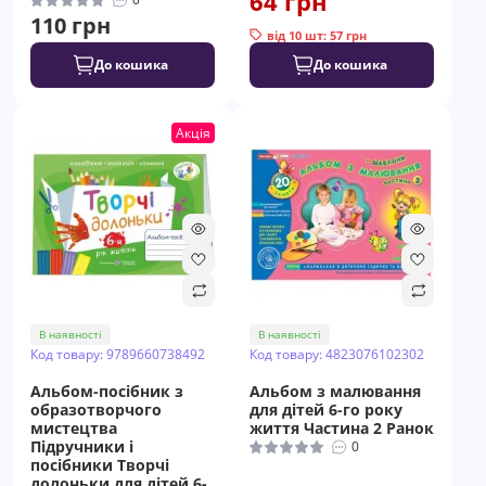
64 грн
110 грн
від 10 шт: 57 грн
До кошика
До кошика
Акція
В наявності
В наявності
Код товару: 9789660738492
Код товару: 4823076102302
Альбом-посібник з
Альбом з малювання
образотворчого
для дітей 6-го року
мистецтва
життя Частина 2 Ранок
Пiдручники i
0
посiбники Творчі
долоньки для дітей 6-