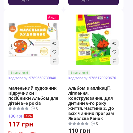
Акція
В наявності
В наявності
Код товару: 9789660739840
Код товару: 9786170920676
Маленький художник
Альбом з аплікації,
Пiдручники i
ліплення,
посiбники Альбом для
конструювання. Для
дітей 5–6 років
дитини 6-го року
життя. Частина 2. До
0
всіх чинних програм
130 грн
-10%
Яковлєва Ранок
117 грн
0
110 грн