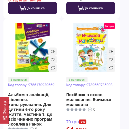
від 10 шт: 104 грн
До кошика
До кошика
Акція
В наявності
В наявності
Код товару: 9786170920669
Код товару: 9789660735903
Альбом з аплікації,
Посібник з основ
ліплення,
малювання. Вчимося
Фільтр
конструювання. Для
малювати
дитини 6-го року
0
життя. Частина 1. До
всіх чинних програм
70 грн
-9%
Яковлєва Ранок
0