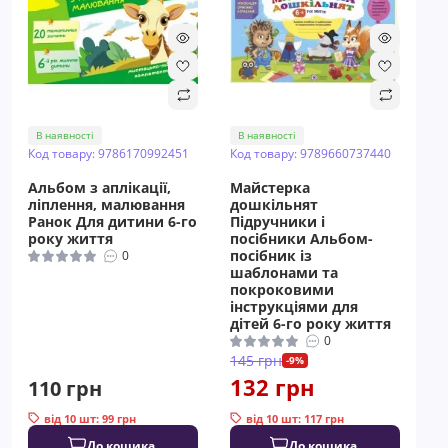
В наявності
В наявності
Код товару: 9786170992451
Код товару: 9789660737440
Альбом з аплікації,
Майстерка
ліплення, малювання
дошкільнят
Ранок Для дитини 6-го
Підручники і
року життя
посібники Альбом-
посібник із
0
шаблонами та
покроковими
інструкціями для
дітей 6-го року життя
0
145 грн
-9%
132 грн
110 грн
від 10 шт: 99 грн
від 10 шт: 117 грн
До кошика
До кошика