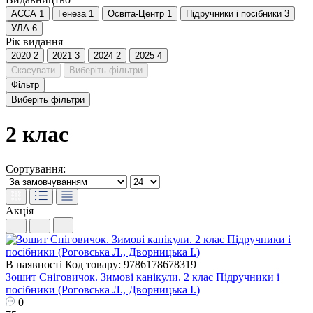
АССА
1
Генеза
1
Освіта-Центр
1
Пiдручники i посiбники
3
УЛА
6
Рік видання
2020
2
2021
3
2024
2
2025
4
Скасувати
Виберіть фільтри
Фільтр
Виберіть фільтри
2 клас
Сортування:
Акція
В наявності
Код товару: 9786178678319
Зошит Сніговичок. Зимові канікули. 2 клас Пiдручники i
посiбники (Роговська Л., Дворницька І.)
0