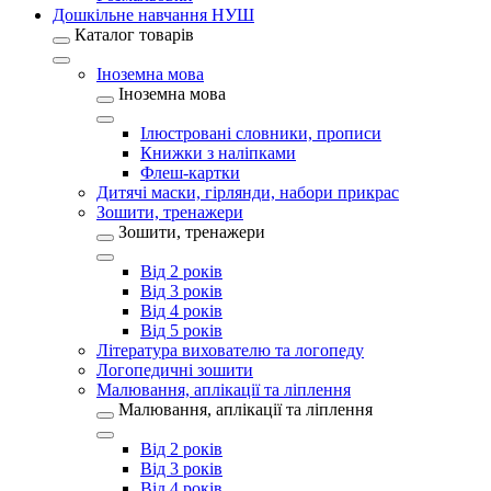
Дошкільне навчання НУШ
Каталог товарів
Іноземна мова
Іноземна мова
Ілюстровані словники, прописи
Книжки з наліпками
Флеш-картки
Дитячі маски, гірлянди, набори прикрас
Зошити, тренажери
Зошити, тренажери
Від 2 років
Від 3 років
Від 4 років
Від 5 років
Література вихователю та логопеду
Логопедичні зошити
Малювання, аплікації та ліплення
Малювання, аплікації та ліплення
Від 2 років
Від 3 років
Від 4 років