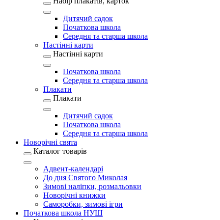
Набір плакатів, карток
Дитячий садок
Початкова школа
Середня та старша школа
Настінні карти
Настінні карти
Початкова школа
Середня та старша школа
Плакати
Плакати
Дитячий садок
Початкова школа
Середня та старша школа
Новорічні свята
Каталог товарів
Адвент-календарі
До дня Святого Миколая
Зимові наліпки, розмальовки
Новорічні книжки
Саморобки, зимові ігри
Початкова школа НУШ