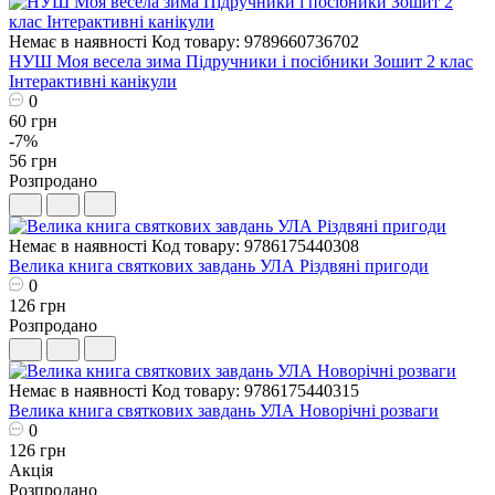
Немає в наявності
Код товару: 9789660736702
НУШ Моя весела зима Пiдручники i посiбники Зошит 2 клас
Інтерактивні канікули
0
60 грн
-7%
56 грн
Розпродано
Немає в наявності
Код товару: 9786175440308
Велика книга святкових завдань УЛА Різдвяні пригоди
0
126 грн
Розпродано
Немає в наявності
Код товару: 9786175440315
Велика книга святкових завдань УЛА Новорічні розваги
0
126 грн
Акція
Розпродано