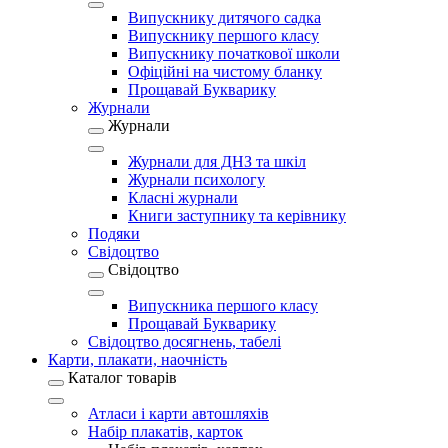
Випускнику дитячого садка
Випускнику першого класу
Випускнику початкової школи
Офіційні на чистому бланку
Прощавай Букварику
Журнали
Журнали
Журнали для ДНЗ та шкіл
Журнали психологу
Класні журнали
Книги заступнику та керівнику
Подяки
Свідоцтво
Свідоцтво
Випускника першого класу
Прощавай Букварику
Свідоцтво досягнень, табелі
Карти, плакати, наочність
Каталог товарів
Атласи і карти автошляхів
Набір плакатів, карток