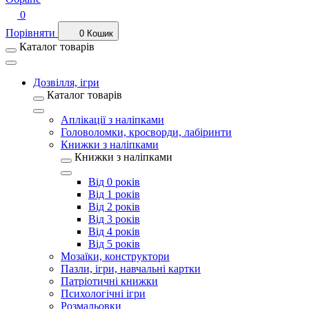
0
Порівняти
0
Кошик
Каталог товарів
Дозвілля, ігри
Каталог товарів
Аплікації з наліпками
Головоломки, кросворди, лабіринти
Книжки з наліпками
Книжки з наліпками
Від 0 років
Від 1 років
Від 2 років
Від 3 років
Від 4 років
Від 5 років
Мозаїки, конструктори
Пазли, ігри, навчальні картки
Патріотичні книжки
Психологічні ігри
Розмальовки