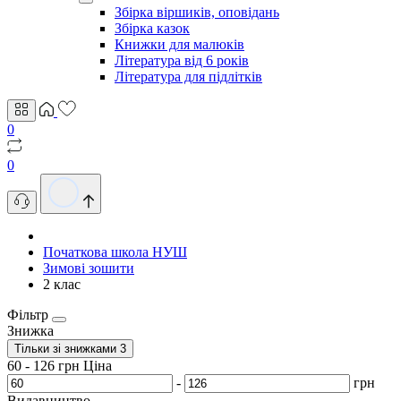
Збірка віршиків, оповідань
Збірка казок
Книжки для малюків
Література від 6 років
Література для підлітків
0
0
Початкова школа НУШ
Зимові зошити
2 клас
Фільтр
Знижка
Тільки зі знижками
3
60
-
126
грн
Ціна
-
грн
Видавництво