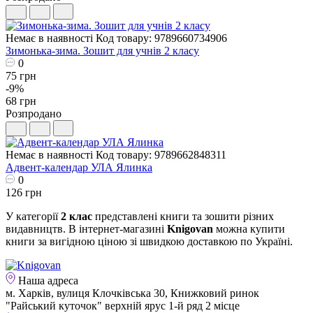
Немає в наявності
Код товару: 9789660734906
Зимонька-зима. Зошит для учнів 2 класу
0
75 грн
-9%
68 грн
Розпродано
Немає в наявності
Код товару: 9789662848311
Адвент-календар УЛА Ялинка
0
126 грн
У категорії
2 клас
представлені книги та зошити різних
видавництв. В інтернет-магазині
Knigovan
можна купити
книги за вигідною ціною зі швидкою доставкою по Україні.
Наша адреса
м. Харків, вулиця Клочківська 30, Книжковий ринок
"Райський куточок" верхній ярус 1-й ряд 2 місце