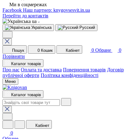
Ми в соцмережах
Facebook
Наш партнер: knygovsesvit.in.ua
Перейти до контактів
ua
Українська
Русский
0
Обране
0
Пошук
0
Кошик
Кабінет
Порівняти
Каталог товарів
Про нас
Оплата та доставка
Повернення товарів
Договір
публічної оферти
Політика конфіденційності
Меню
Каталог товарів
Кабінет
0
Обране