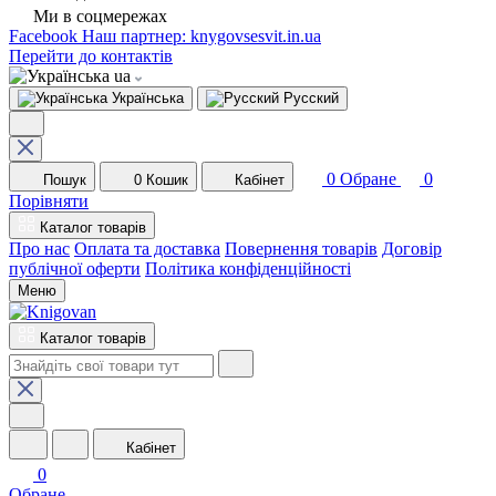
Ми в соцмережах
Facebook
Наш партнер: knygovsesvit.in.ua
Перейти до контактів
ua
Українська
Русский
0
Обране
0
Пошук
0
Кошик
Кабінет
Порівняти
Каталог товарів
Про нас
Оплата та доставка
Повернення товарів
Договір
публічної оферти
Політика конфіденційності
Меню
Каталог товарів
Кабінет
0
Обране