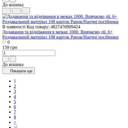
До кошика
В наявності
Код товару: 4827476909424
Додавання та віднімання в межах 1000. Вивчаємо дії. 6+
Роздавальний матеріал 108 карток Ранок/Наочні посібники
0
159 грн
До кошика
Показати ще
1
2
3
4
5
6
7
8
>
>|