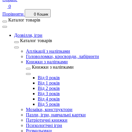
0
Порівняти
0
Кошик
Каталог товарів
Дозвілля, ігри
Каталог товарів
Аплікації з наліпками
Головоломки, кросворди, лабіринти
Книжки з наліпками
Книжки з наліпками
Від 0 років
Від 1 років
Від 2 років
Від 3 років
Від 4 років
Від 5 років
Мозаїки, конструктори
Пазли, ігри, навчальні картки
Патріотичні книжки
Психологічні ігри
Розмальовки