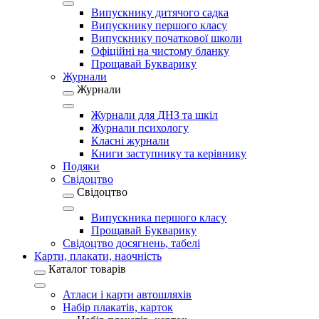
Випускнику дитячого садка
Випускнику першого класу
Випускнику початкової школи
Офіційні на чистому бланку
Прощавай Букварику
Журнали
Журнали
Журнали для ДНЗ та шкіл
Журнали психологу
Класні журнали
Книги заступнику та керівнику
Подяки
Свідоцтво
Свідоцтво
Випускника першого класу
Прощавай Букварику
Свідоцтво досягнень, табелі
Карти, плакати, наочність
Каталог товарів
Атласи і карти автошляхів
Набір плакатів, карток