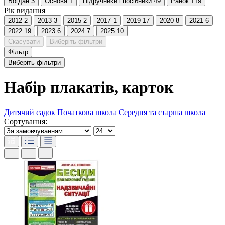
Богдан
3
Основа
1
Пiдручники i посiбники
49
Ранок
119
Рік видання
2012
2
2013
3
2015
2
2017
1
2019
17
2020
8
2021
6
2022
19
2023
6
2024
7
2025
10
Скасувати
Виберіть фільтри
Фільтр
Виберіть фільтри
Набір плакатів, карток
Дитячий садок
Початкова школа
Середня та старша школа
Сортування: