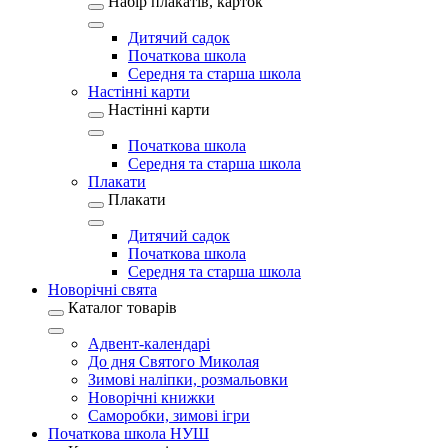
Набір плакатів, карток
Дитячий садок
Початкова школа
Середня та старша школа
Настінні карти
Настінні карти
Початкова школа
Середня та старша школа
Плакати
Плакати
Дитячий садок
Початкова школа
Середня та старша школа
Новорічні свята
Каталог товарів
Адвент-календарі
До дня Святого Миколая
Зимові наліпки, розмальовки
Новорічні книжки
Саморобки, зимові ігри
Початкова школа НУШ