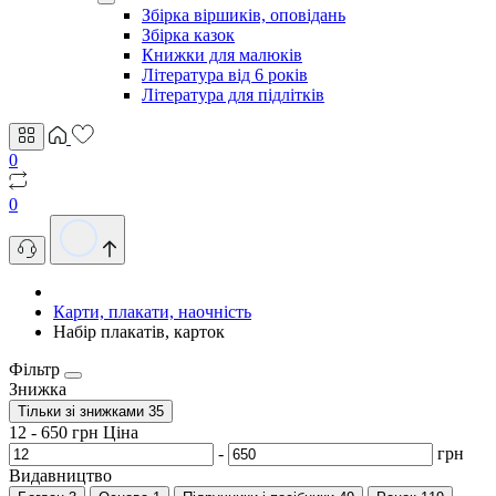
Збірка віршиків, оповідань
Збірка казок
Книжки для малюків
Література від 6 років
Література для підлітків
0
0
Карти, плакати, наочність
Набір плакатів, карток
Фільтр
Знижка
Тільки зі знижками
35
12
-
650
грн
Ціна
-
грн
Видавництво