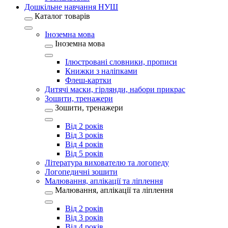
Дошкільне навчання НУШ
Каталог товарів
Іноземна мова
Іноземна мова
Ілюстровані словники, прописи
Книжки з наліпками
Флеш-картки
Дитячі маски, гірлянди, набори прикрас
Зошити, тренажери
Зошити, тренажери
Від 2 років
Від 3 років
Від 4 років
Від 5 років
Література вихователю та логопеду
Логопедичні зошити
Малювання, аплікації та ліплення
Малювання, аплікації та ліплення
Від 2 років
Від 3 років
Від 4 років