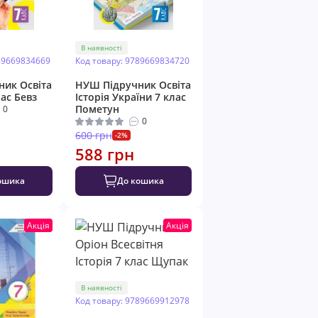
В наявності
89669834669
Код товару: 9789669834720
ик Освіта
НУШ Підручник Освіта
ас Бевз
Історія України 7 клас
Пометун
0
0
600 грн
-2%
588 грн
ошика
До кошика
Акція
Акція
В наявності
Код товару: 9789669912978