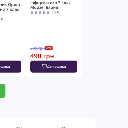
Інформатика 7 клас
ник Оріон
Морзе, Барна
їни 7 клас
0
0
500 грн
-2%
490 грн
ошика
До кошика