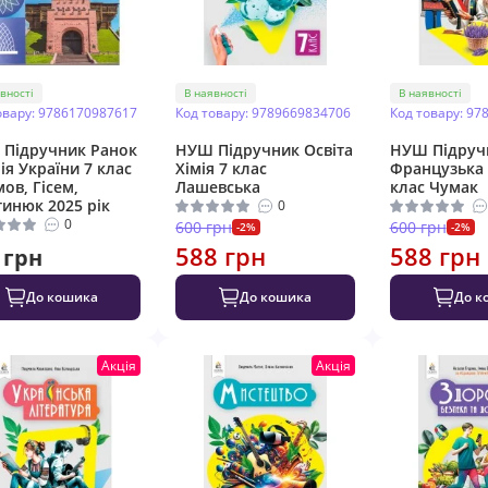
вності
В наявності
В наявності
овару: 9786170987617
Код товару: 9789669834706
Код товару: 97
Підручник Ранок
НУШ Підручник Освіта
НУШ Підручн
рія України 7 клас
Хімія 7 клас
Французька 
мов, Гісем,
Лашевська
клас Чумак
инюк 2025 рік
0
0
600 грн
600 грн
-2%
-2%
588 грн
588 грн
 грн
До кошика
До кошика
До к
Акція
Акція