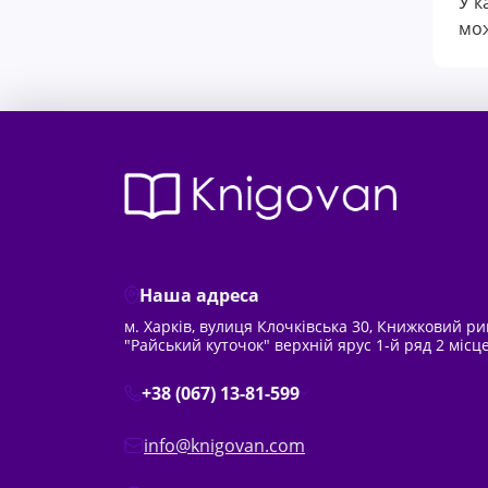
У к
мож
Наша адреса
м. Харків, вулиця Клочківська 30, Книжковий р
"Райський куточок" верхній ярус 1-й ряд 2 місц
+38 (067) 13-81-599
info@knigovan.com