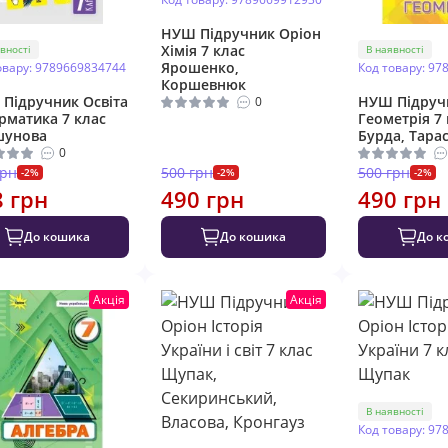
НУШ Підручник Оріон
Хімія 7 клас
вності
В наявності
Ярошенко,
овару: 9789669834744
Код товару: 97
Коршевнюк
Підручник Освіта
НУШ Підруч
0
рматика 7 клас
Геометрія 7 
шунова
Бурда, Тара
0
грн
500 грн
500 грн
-2%
-2%
-2%
8 грн
490 грн
490 грн
До кошика
До кошика
До к
Акція
Акція
В наявності
Код товару: 97