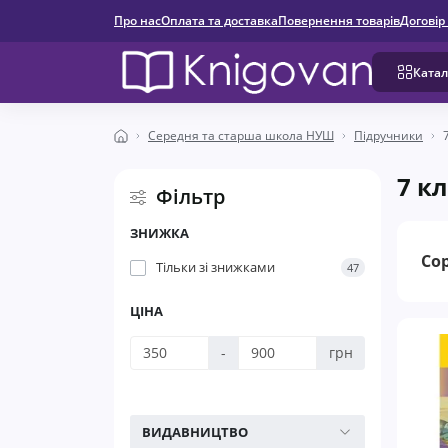
Про нас
Оплата та доставка
Повернення товарів
Договір
Катал
Середня та старша школа НУШ
Підручники
7 к
Фільтр
ЗНИЖКА
Со
Тільки зі знижками
47
ЦІНА
-
грн
ВИДАВНИЦТВО