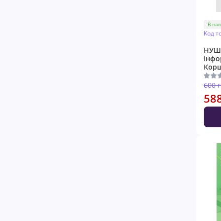
В ная
Код т
НУШ 
Інфо
Кор
600 
58