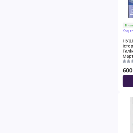
В ная
Код т
НУШ 
Істо
Галі
Март
600