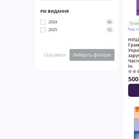
РІК ВИДАННЯ
2024
65
В ная
Код т
2025
12
НУШ
Грам
Укра
Скасувати
Виберіть фільтри
зару
Част
ін.
500