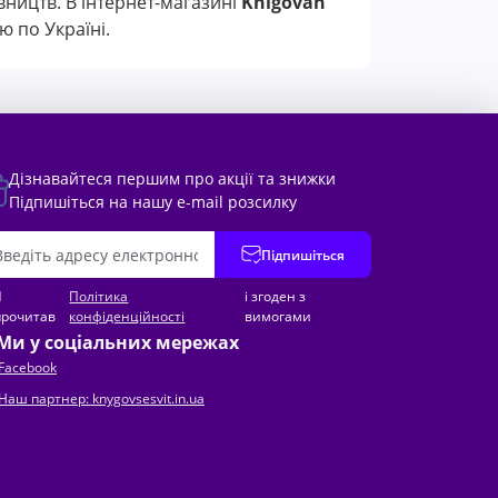
вництв. В інтернет-магазині
Knigovan
 по Україні.
Дізнавайтеся першим про акції та знижки
Підпишіться на нашу e-mail розсилку
Підпишіться
Я
Політика
і згоден з
прочитав
конфіденційності
вимогами
Ми у соціальних мережах
Facebook
Наш партнер: knygovsesvit.in.ua