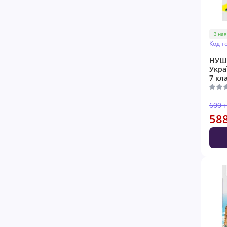
В ная
Код т
НУШ 
Укра
7 кл
600 
58