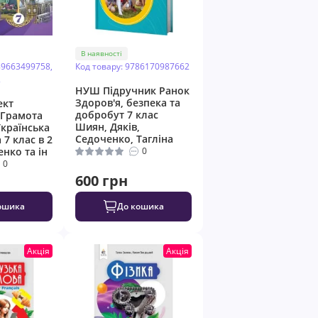
В наявності
89663499758,
Код товару: 9786170987662
2
НУШ Підручник Ранок
Здоров'я, безпека та
ект
добробут 7 клас
 Грамота
Шиян, Дяків,
Українська
Седоченко, Тагліна
 7 клас в 2
нко та ін
0
0
600 грн
ошика
До кошика
Акція
Акція