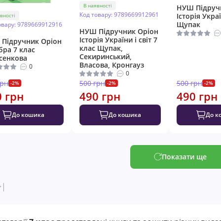
В наявності
НУШ Підруч
Код товару: 9789669912961
Історія Укра
вності
Щупак
овару: 9789669912916
НУШ Підручник Оріон
Історія України і світ 7
Підручник Оріон
клас Щупак,
бра 7 клас
Секиринський,
сенкова
Власова, Кронгауз
0
0
грн
500 грн
500 грн
-2%
-2%
-2%
0 грн
490 грн
490 грн
До кошика
До кошика
До к
Показати ще
>|