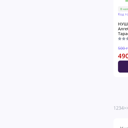
В ная
Код т
НУШ 
Алге
Тара
500 
49
1
2
3
4
>