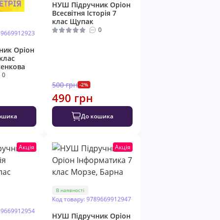
НУШ Підручник Оріон
Всесвітня Історія 7
клас Щупак
0
89669912923
ник Оріон
клас
сенкова
0
500 грн
-2%
490 грн
ошика
До кошика
Акція
Акція
В наявності
Код товару: 9789669912947
89669912954
НУШ Підручник Оріон