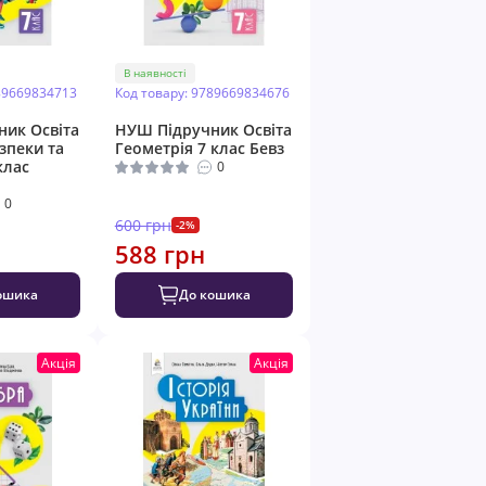
В наявності
89669834713
Код товару: 9789669834676
ик Освіта
НУШ Підручник Освіта
зпеки та
Геометрія 7 клас Бевз
клас
0
0
600 грн
-2%
588 грн
ошика
До кошика
Акція
Акція