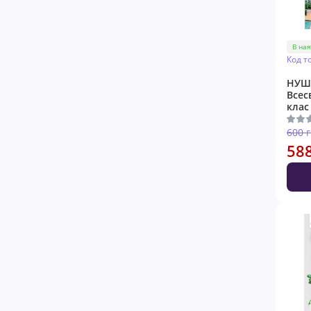
В ная
Код т
НУШ 
Всесв
клас
600 
58