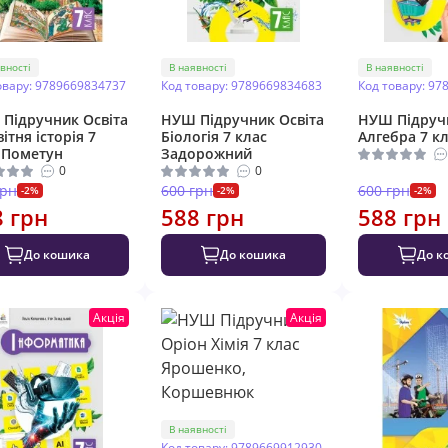
вності
В наявності
В наявності
овару: 9789669834737
Код товару: 9789669834683
Код товару: 97
Підручник Освіта
НУШ Підручник Освіта
НУШ Підручн
ітня історія 7
Біологія 7 клас
Алгебра 7 кл
 Пометун
Задорожний
0
0
грн
600 грн
600 грн
-2%
-2%
-2%
8 грн
588 грн
588 грн
До кошика
До кошика
До к
Акція
Акція
В наявності
Код товару: 9789669912930