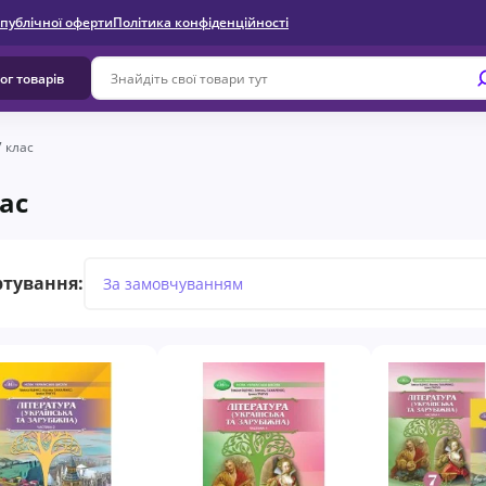
 публічної оферти
Політика конфіденційності
ог товарів
7 клас
лас
ртування: