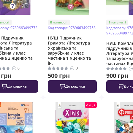
вності
В наявності
В наявності
овару: 9789663499772
Код товару: 9789663499758
Код товару: 97
978966349977
 Підручник
НУШ Підручник
ота Література
Грамота Література
НУШ Компл
їнська та
Українська та
підручників
біжна 7 клас
зарубіжна 7 клас
Література 
ина 2 Яценко та
Частина 1 Яценко та
та зарубіжна
ін.
частинах Яце
0
0
 грн
500 грн
900 грн
До кошика
До кошика
До к
Акція