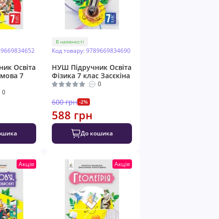
В наявності
89669834652
Код товару: 9789669834690
ик Освіта
НУШ Підручник Освіта
мова 7
Фізика 7 клас Засєкіна
0
0
600 грн
-2%
588 грн
ошика
До кошика
Акція
Акція