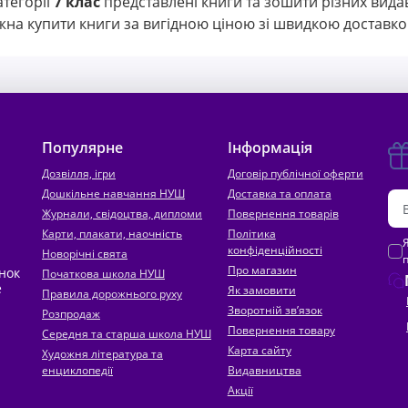
атегорії
7 клас
представлені книги та зошити різних вида
на купити книги за вигідною ціною зі швидкою доставкою
Популярне
Інформація
Дозвілля, ігри
Договір публічної оферти
Дошкільне навчання НУШ
Доставка та оплата
Журнали, свідоцтва, дипломи
Повернення товарів
Карти, плакати, наочність
Політика
конфіденційності
Новорічні свята
Про магазин
инок
Початкова школа НУШ
е
Як замовити
Правила дорожнього руху
Зворотній зв’язок
Розпродаж
Повернення товару
Середня та старша школа НУШ
Карта сайту
Художня література та
енциклопедії
Видавництва
Акції