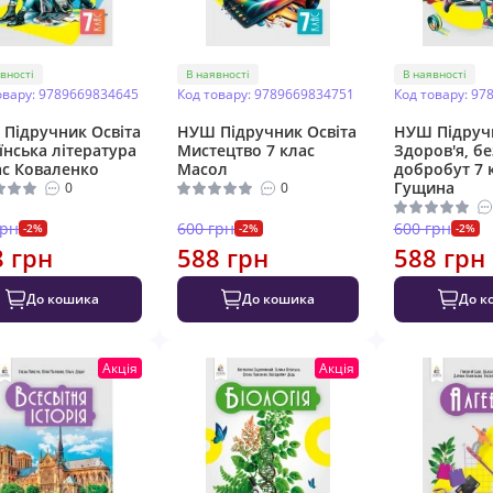
вності
В наявності
В наявності
овару: 9789669834645
Код товару: 9789669834751
Код товару: 97
Підручник Освіта
НУШ Підручник Освіта
НУШ Підручн
їнська література
Мистецтво 7 клас
Здоров'я, бе
ас Коваленко
Масол
добробут 7 
Гущина
0
0
грн
600 грн
600 грн
-2%
-2%
-2%
8 грн
588 грн
588 грн
До кошика
До кошика
До к
Акція
Акція