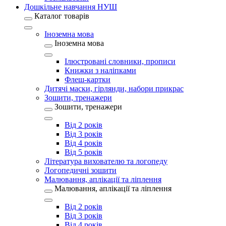
Дошкільне навчання НУШ
Каталог товарів
Іноземна мова
Іноземна мова
Ілюстровані словники, прописи
Книжки з наліпками
Флеш-картки
Дитячі маски, гірлянди, набори прикрас
Зошити, тренажери
Зошити, тренажери
Від 2 років
Від 3 років
Від 4 років
Від 5 років
Література вихователю та логопеду
Логопедичні зошити
Малювання, аплікації та ліплення
Малювання, аплікації та ліплення
Від 2 років
Від 3 років
Від 4 років