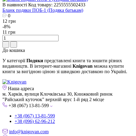
В наявності
Код товару: 2255555502433
Бланк подяки ПОБ-1 (Подяка батькам)
0
12 грн
-8%
11 грн
До кошика
У категорії
Подяки
представлені книги та зошити різних
видавництв. В інтернет-магазині
Knigovan
можна купити
книги за вигідною ціною зі швидкою доставкою по Україні.
Наша адреса
м. Харків, вулиця Клочківська 30, Книжковий ринок
"Райський куточок" верхній ярус 1-й ряд 2 місце
+38 (067) 13-81-599
+38 (067) 13-81-599
+38 (096) 62-96-212
info@knigovan.com