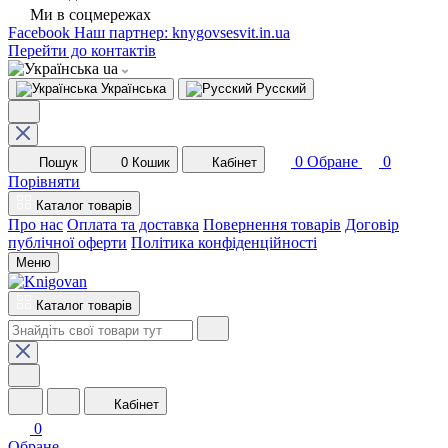
Ми в соцмережах
Facebook
Наш партнер: knygovsesvit.in.ua
Перейти до контактів
ua
Українська
Русский
0
Обране
0
Пошук
0
Кошик
Кабінет
Порівняти
Каталог товарів
Про нас
Оплата та доставка
Повернення товарів
Договір
публічної оферти
Політика конфіденційності
Меню
Каталог товарів
Кабінет
0
Обране