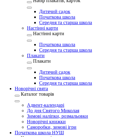
Набір плакатів, карток
Дитячий садок
Початкова школа
Середня та старша школа
Настінні карти
Настінні карти
Початкова школа
Середня та старша школа
Плакати
Плакати
Дитячий садок
Початкова школа
Середня та старша школа
Новорічні свята
Каталог товарів
Адвент-календарі
До дня Святого Миколая
Зимові наліпки, розмальовки
Новорічні книжки
Саморобки, зимові ігри
Початкова школа НУШ