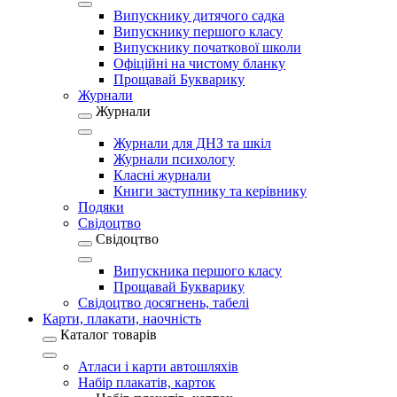
Випускнику дитячого садка
Випускнику першого класу
Випускнику початкової школи
Офіційні на чистому бланку
Прощавай Букварику
Журнали
Журнали
Журнали для ДНЗ та шкіл
Журнали психологу
Класні журнали
Книги заступнику та керівнику
Подяки
Свідоцтво
Свідоцтво
Випускника першого класу
Прощавай Букварику
Свідоцтво досягнень, табелі
Карти, плакати, наочність
Каталог товарів
Атласи і карти автошляхів
Набір плакатів, карток