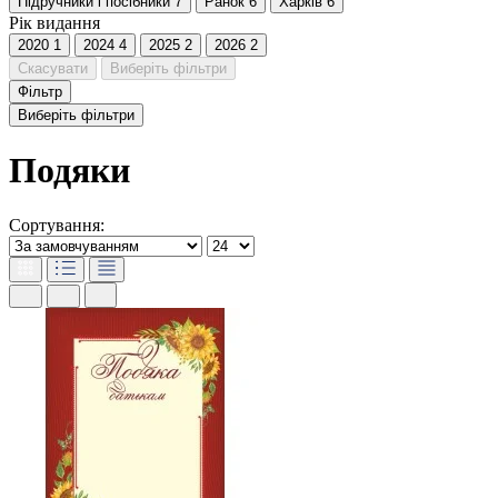
Пiдручники i посiбники
7
Ранок
6
Харків
6
Рік видання
2020
1
2024
4
2025
2
2026
2
Скасувати
Виберіть фільтри
Фільтр
Виберіть фільтри
Подяки
Сортування: