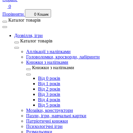
0
Порівняти
0
Кошик
Каталог товарів
Дозвілля, ігри
Каталог товарів
Аплікації з наліпками
Головоломки, кросворди, лабіринти
Книжки з наліпками
Книжки з наліпками
Від 0 років
Від 1 років
Від 2 років
Від 3 років
Від 4 років
Від 5 років
Мозаїки, конструктори
Пазли, ігри, навчальні картки
Патріотичні книжки
Психологічні ігри
Розмальовки