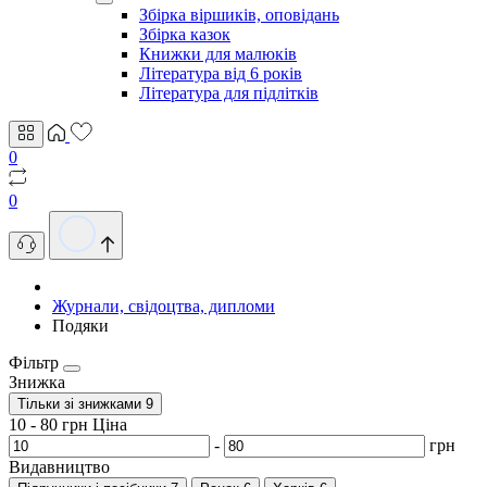
Збірка віршиків, оповідань
Збірка казок
Книжки для малюків
Література від 6 років
Література для підлітків
0
0
Журнали, свідоцтва, дипломи
Подяки
Фільтр
Знижка
Тільки зі знижками
9
10
-
80
грн
Ціна
-
грн
Видавництво