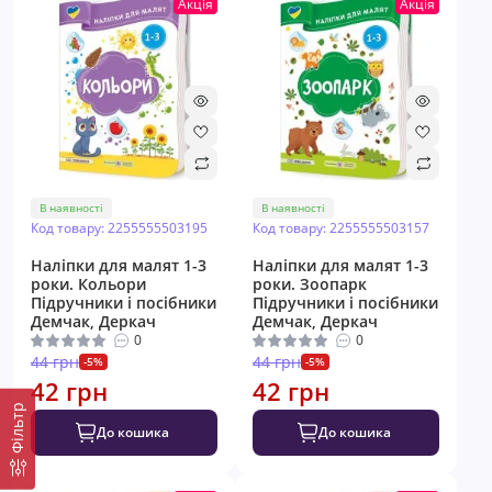
Акція
Акція
В наявності
В наявності
Код товару: 2255555503195
Код товару: 2255555503157
Наліпки для малят 1-3
Наліпки для малят 1-3
роки. Кольори
роки. Зоопарк
Пiдручники i посiбники
Пiдручники i посiбники
Демчак, Деркач
Демчак, Деркач
0
0
44 грн
44 грн
-5%
-5%
42 грн
42 грн
Фільтр
До кошика
До кошика