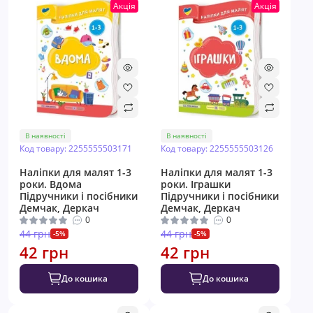
Акція
Акція
В наявності
В наявності
Код товару: 2255555503171
Код товару: 2255555503126
Наліпки для малят 1-3
Наліпки для малят 1-3
роки. Вдома
роки. Іграшки
Пiдручники i посiбники
Пiдручники i посiбники
Демчак, Деркач
Демчак, Деркач
0
0
44 грн
44 грн
-5%
-5%
42 грн
42 грн
До кошика
До кошика