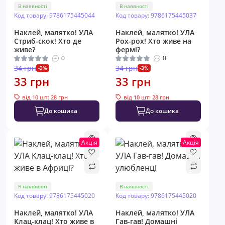
В наявності
В наявності
Код товару: 9786175445044
Код товару: 9786175445037
Наклей, малятко! УЛА
Наклей, малятко! УЛА
Стриб-скок! Хто де
Рох-рох! Хто живе на
живе?
фермі?
0
0
34 грн
34 грн
-3%
-3%
33 грн
33 грн
від 10 шт: 28 грн
від 10 шт: 28 грн
До кошика
До кошика
Акція
Акція
В наявності
В наявності
Код товару: 9786175445020
Код товару: 9786175445020
Наклей, малятко! УЛА
Наклей, малятко! УЛА
Клац-клац! Хто живе в
Гав-гав! Домашні