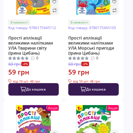
В наявності
В наявності
Код товару: 9786175445112
Код товару: 9786175445105
Прості аплікації
Прості аплікації
великими наліпками
великими наліпками
УЛА Тварини світу
УЛА Морські пригоди
(Ірина Цибань)
(Ірина Цибань)
0
0
60 грн
60 грн
-2%
-2%
59 грн
59 грн
від 10 шт: 48 грн
від 10 шт: 48 грн
До кошика
До кошика
Акція
Акція