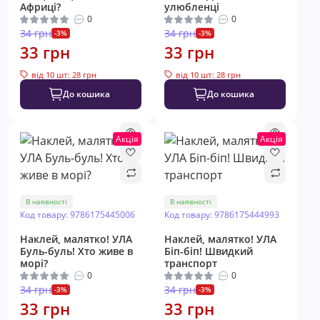
Африці?
улюбленці
0
0
34 грн
34 грн
-3%
-3%
33 грн
33 грн
від 10 шт: 28 грн
від 10 шт: 28 грн
До кошика
До кошика
Акція
Акція
В наявності
В наявності
Код товару: 9786175445006
Код товару: 9786175444993
Наклей, малятко! УЛА
Наклей, малятко! УЛА
Буль-буль! Хто живе в
Біп-біп! Швидкий
морі?
транспорт
0
0
34 грн
34 грн
-3%
-3%
33 грн
33 грн