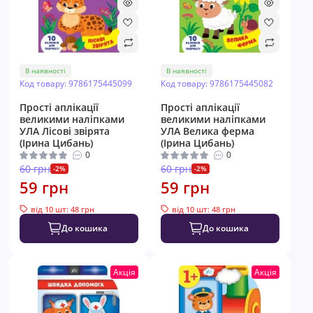
В наявності
В наявності
Код товару: 9786175445099
Код товару: 9786175445082
Прості аплікації
Прості аплікації
великими наліпками
великими наліпками
УЛА Лісові звірята
УЛА Велика ферма
(Ірина Цибань)
(Ірина Цибань)
0
0
60 грн
60 грн
-2%
-2%
59 грн
59 грн
від 10 шт: 48 грн
від 10 шт: 48 грн
До кошика
До кошика
Акція
Акція