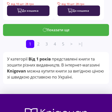
від 10 шт: 28 грн
від 10 шт: 28 грн
До кошика
До кошика
Показати ще
1
2
3
4
5
>
>|
У категорії
Від 1 років
представлені книги та
зошити різних видавництв. В інтернет-магазині
Knigovan
можна купити книги за вигідною ціною
зі швидкою доставкою по Україні.