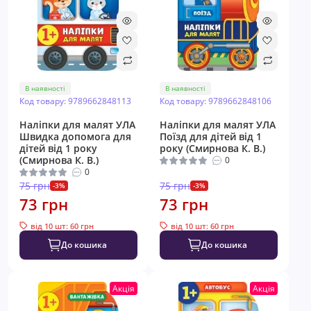
В наявності
В наявності
Код товару: 9789662848113
Код товару: 9789662848106
Наліпки для малят УЛА
Наліпки для малят УЛА
Швидка допомога для
Поїзд для дітей від 1
дітей від 1 року
року (Смирнова К. В.)
(Смирнова К. В.)
0
0
75 грн
75 грн
-3%
-3%
73 грн
73 грн
від 10 шт: 60 грн
від 10 шт: 60 грн
До кошика
До кошика
Акція
Акція