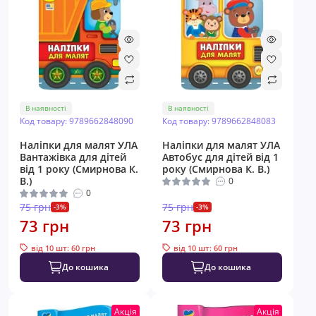
В наявності
В наявності
Код товару: 9789662848090
Код товару: 9789662848083
Наліпки для малят УЛА
Наліпки для малят УЛА
Вантажівка для дітей
Автобус для дітей від 1
від 1 року (Смирнова К.
року (Смирнова К. В.)
В.)
0
0
75 грн
75 грн
-3%
-3%
73 грн
73 грн
від 10 шт: 60 грн
від 10 шт: 60 грн
До кошика
До кошика
Акція
Акція