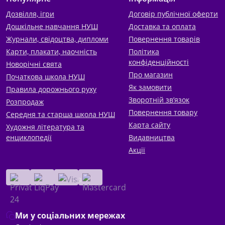
Дозвілля, ігри
Договір публічної оферти
Дошкільне навчання НУШ
Доставка та оплата
Журнали, свідоцтва, дипломи
Повернення товарів
Карти, плакати, наочність
Політика
конфіденційності
Новорічні свята
Про магазин
Початкова школа НУШ
Як замовити
Правила дорожнього руху
Зворотній зв’язок
Розпродаж
Повернення товару
Середня та старша школа НУШ
Карта сайту
Художня література та
енциклопедії
Видавництва
Акції
Ми у соціальних мережах