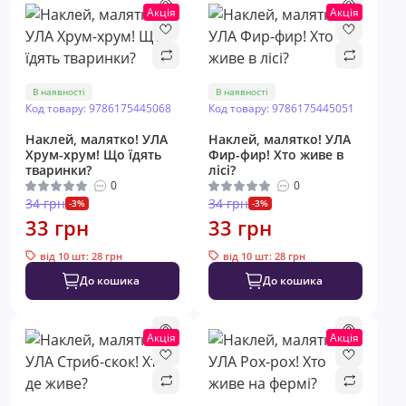
Акція
Акція
В наявності
В наявності
Код товару: 9786175445068
Код товару: 9786175445051
Наклей, малятко! УЛА
Наклей, малятко! УЛА
Хрум-хрум! Що їдять
Фир-фир! Хто живе в
тваринки?
лісі?
0
0
34 грн
34 грн
-3%
-3%
33 грн
33 грн
від 10 шт: 28 грн
від 10 шт: 28 грн
До кошика
До кошика
Акція
Акція