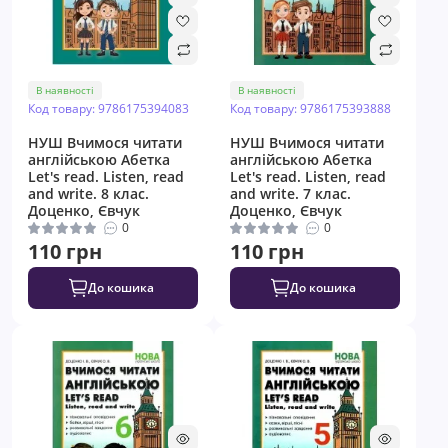
В наявності
В наявності
Код товару: 9786175394083
Код товару: 9786175393888
НУШ Вчимося читати
НУШ Вчимося читати
англійською Абетка
англійською Абетка
Let's read. Listen, read
Let's read. Listen, read
and write. 8 клас.
and write. 7 клас.
Доценко, Євчук
Доценко, Євчук
0
0
110 грн
110 грн
До кошика
До кошика