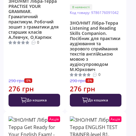
ЗНО/НМТ Лібра-Терра
PRACTISE YOUR
В наявності
GRAMMAR.
Код товару: 9786176091042
Граматичний
практикум. Робочий
ЗНО/НМТ Лібра-Терра
зошит з граматики для
Listening and Reading
старших класів
Skills Companion.
А.Левчук, О,Карпюк
Посібник для практики
0
аудіювання та
зорового сприймання
текстів англійською
мовою з
аудіосупроводом
М.Юркович
0
290 грн
290 грн
-5%
-5%
276 грн
276 грн
До кошика
До кошика
Акція
Акція