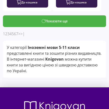
До кошика
До кошика
Показати ще
1
2
3
4
5
6
7
>
>|
У категорії
Іноземні мови 5-11 класи
представлені книги та зошити різних видавництв.
В інтернет-магазині
Knigovan
можна купити
книги за вигідною ціною зі швидкою доставкою
по Україні.