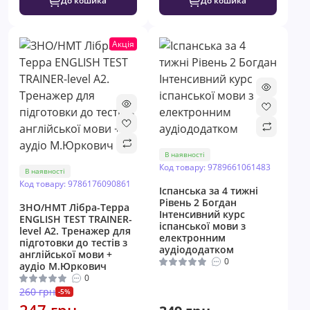
До кошика
До кошика
Акція
В наявності
Код товару: 9789661061483
В наявності
Код товару: 9786176090861
Іспанська за 4 тижні
Рівень 2 Богдан
ЗНО/НМТ Лібра-Терра
Інтенсивний курс
ENGLISH TEST TRAINER-
іспанської мови з
level A2. Тренажер для
електронним
підготовки до тестів з
аудіододатком
англійської мови +
0
аудіо М.Юркович
0
260 грн
-5%
247 грн