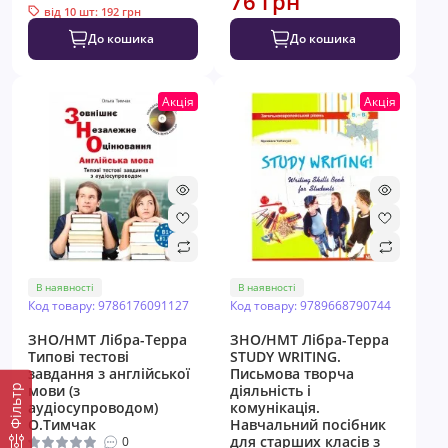
76 грн
від 10 шт: 192 грн
До кошика
До кошика
Акція
Акція
В наявності
В наявності
Код товару: 9786176091127
Код товару: 9789668790744
ЗНО/НМТ Лібра-Терра
ЗНО/НМТ Лібра-Терра
Типові тестові
STUDY WRITING.
завдання з англійської
Письмова творча
мови (з
діяльність і
Фільтр
аудіосупроводом)
комунікація.
О.Тимчак
Навчальний посібник
для старших класів з
0