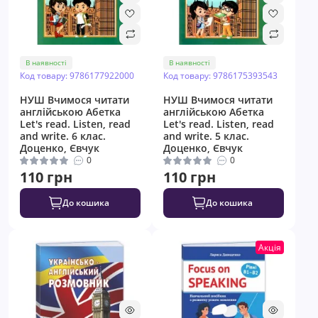
В наявності
В наявності
Код товару: 9786177922000
Код товару: 9786175393543
НУШ Вчимося читати
НУШ Вчимося читати
англійською Абетка
англійською Абетка
Let's read. Listen, read
Let's read. Listen, read
and write. 6 клас.
and write. 5 клас.
Доценко, Євчук
Доценко, Євчук
0
0
110 грн
110 грн
До кошика
До кошика
Акція