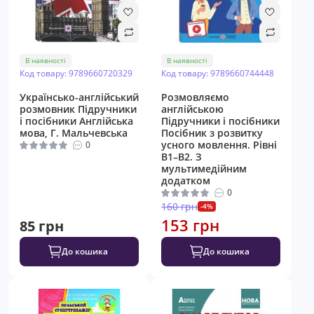
В наявності
В наявності
Код товару: 9789660720329
Код товару: 9789660744448
Українсько-англійський
Розмовляємо
розмовник Пiдручники
англійською
i посiбники Англійська
Пiдручники i посiбники
мова, Г. Мальчевська
Посібник з розвитку
усного мовлення. Рівні
0
B1–B2. З
мультимедійним
додатком
0
160 грн
-4%
153 грн
85 грн
До кошика
До кошика