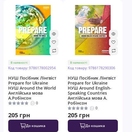
В наявності
В наявності
Код товару: 9786178002954
Код товару: 9786178290306
НУШ Посібник Лінгвіст
НУШ Посібник Лінгвіст
Prepare for Ukraine
Prepare for Ukraine
НУШ Around the World
НУШ Around English-
Англійська мова
Speaking Countries
А.Робінсон
Англійська мова А.
Робінсон
0
0
205 грн
205 грн
До кошика
До кошика