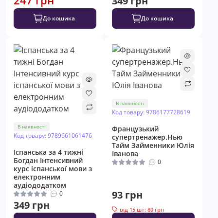
349 грн
До кошика
До кошика
В наявності
Код товару: 9786177728619
В наявності
Французький
Код товару: 9789661061476
супертренажер.Нью
Тайм Займенники Юлія
Іспанська за 4 тижні
Іванова
Богдан Інтенсивний
0
курс іспанської мови з
електронним
аудіододатком
93 грн
0
349 грн
від 15 шт: 80 грн