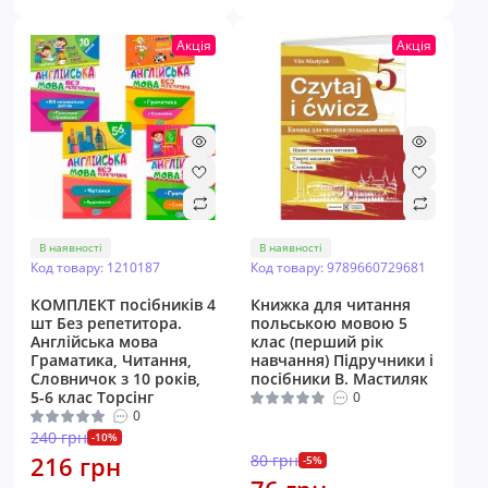
Акція
Акція
В наявності
В наявності
Код товару: 1210187
Код товару: 9789660729681
КОМПЛЕКТ посібників 4
Книжка для читання
шт Без репетитора.
польською мовою 5
Англійська мова
клас (перший рік
Граматика, Читання,
навчання) Пiдручники i
Словничок з 10 років,
посiбники В. Мастиляк
5-6 клас Торсінг
0
0
240 грн
-10%
216 грн
80 грн
-5%