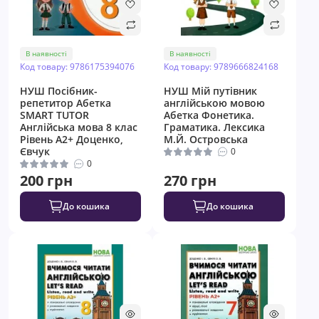
В наявності
В наявності
Код товару: 9786175394076
Код товару: 9789666824168
НУШ Посібник-
НУШ Мій путівник
репетитор Абетка
англійською мовою
SMART TUTOR
Абетка Фонетика.
Англійська мова 8 клас
Граматика. Лексика
Рівень А2+ Доценко,
М.Й. Островська
Євчук
0
0
200 грн
270 грн
До кошика
До кошика