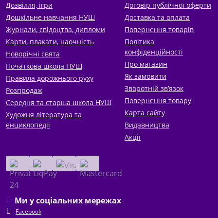
Дозвілля, ігри
Договір публічної оферти
Дошкільне навчання НУШ
Доставка та оплата
Журнали, свідоцтва, дипломи
Повернення товарів
Карти, плакати, наочність
Політика
конфіденційності
Новорічні свята
Про магазин
Початкова школа НУШ
Як замовити
Правила дорожнього руху
Зворотній зв’язок
Розпродаж
Повернення товару
Середня та старша школа НУШ
Карта сайту
Художня література та
енциклопедії
Видавництва
Акції
Ми у соціальних мережах
Facebook