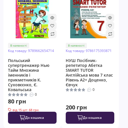
В наявності
В наявності
Код товару: 9789662654714
Код товару: 9786175393871
Польський
НУШ Посібник-
супертренажер Нью
репетитор Абетка
Тайм Множина
SMART TUTOR
іменників і
Англійська мова 7 клас
прикметників К.
Рівень А2+ Доценко,
Суховєєнко, Є.
Євчук
Ковальська
0
0
80 грн
200 грн
від 15 шт: 68 грн
До кошика
До кошика