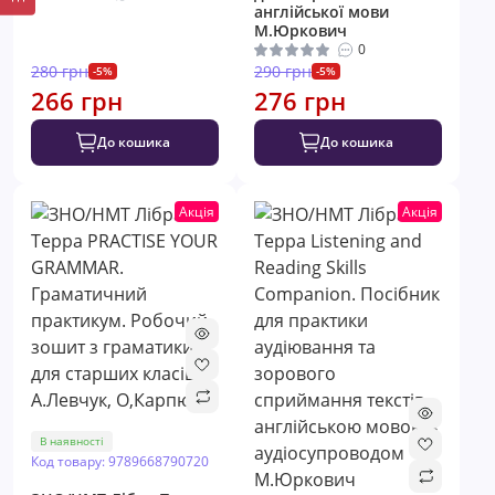
англійської мови
М.Юркович
0
280 грн
290 грн
-5%
-5%
266 грн
276 грн
До кошика
До кошика
Акція
Акція
В наявності
Код товару: 9789668790720