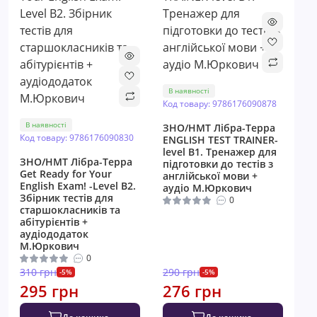
В наявності
Код товару: 9786176090878
В наявності
ЗНО/НМТ Лібра-Терра
Код товару: 9786176090830
ENGLISH TEST TRAINER-
level B1. Тренажер для
ЗНО/НМТ Лібра-Терра
підготовки до тестів з
Get Ready for Your
англійської мови +
English Exam! -Level B2.
аудіо М.Юркович
Збірник тестів для
0
старшокласників та
абітурієнтів +
аудіододаток
М.Юркович
0
310 грн
290 грн
-5%
-5%
295 грн
276 грн