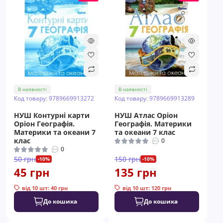
В наявності
В наявності
Код товару: 9789669913272
Код товару: 9789669913289
НУШ Контурні карти
НУШ Атлас Оріон
Оріон Географія.
Географія. Материки
Материки та океани 7
та океани 7 клас
клас
0
0
50 грн
150 грн
-10%
-10%
45 грн
135 грн
від 10 шт: 40 грн
від 10 шт: 120 грн
До кошика
До кошика