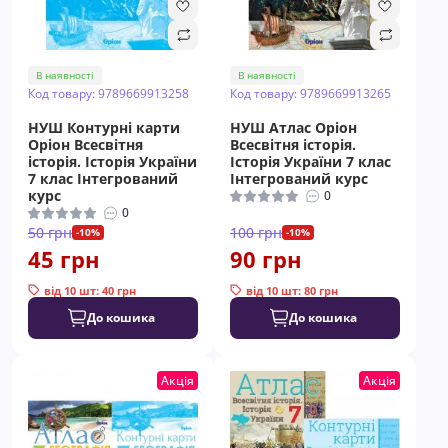
В наявності
В наявності
Код товару: 9789669913258
Код товару: 9789669913265
НУШ Контурні карти
НУШ Атлас Оріон
Оріон Всесвітня
Всесвітня історія.
історія. Історія України
Історія України 7 клас
7 клас Інтегрований
Інтегрований курс
курс
0
0
50 грн
100 грн
-10%
-10%
45 грн
90 грн
від 10 шт: 40 грн
від 10 шт: 80 грн
До кошика
До кошика
Акція
Акція