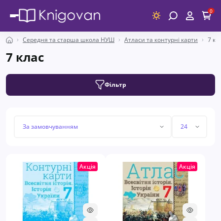
0
Середня та старша школа НУШ
Атласи та контурні карти
7 кл
7 клас
Фільтр
Акція
Акція