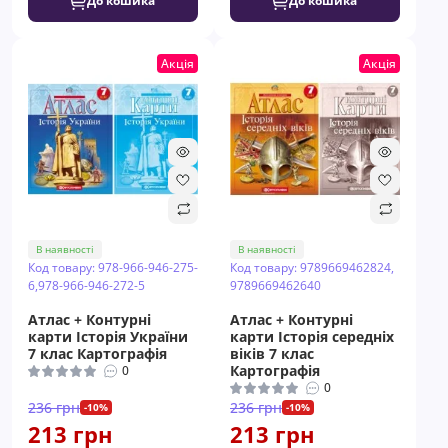
До кошика
До кошика
Акція
Акція
В наявності
В наявності
Код товару: 978-966-946-275-
Код товару: 9789669462824,
6,978-966-946-272-5
9789669462640
Атлас + Контурні
Атлас + Контурні
карти Історія України
карти Історія середніх
7 клас Картографія
віків 7 клас
Картографія
0
0
236 грн
236 грн
-10%
-10%
213 грн
213 грн