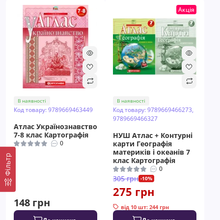
Акція
В наявності
В наявності
Код товару: 9789669463449
Код товару: 9789669466273,
9789669466327
Атлас Українознавство
7-8 клас Картографія
НУШ Атлас + Контурні
0
карти Географія
материків і океанів 7
Фільтр
клас Картографія
0
305 грн
-10%
275 грн
148 грн
від 10 шт: 244 грн