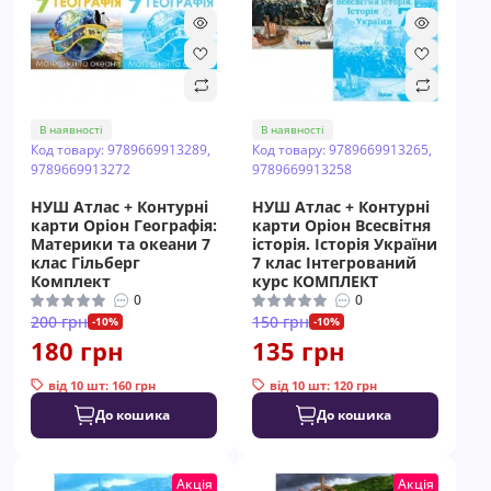
В наявності
В наявності
Код товару: 9789669913289,
Код товару: 9789669913265,
9789669913272
9789669913258
НУШ Атлас + Контурні
НУШ Атлас + Контурні
карти Оріон Географія:
карти Оріон Всесвітня
Материки та океани 7
історія. Історія України
клас Гільберг
7 клас Інтегрований
Комплект
курс КОМПЛЕКТ
0
0
200 грн
150 грн
-10%
-10%
180 грн
135 грн
від 10 шт: 160 грн
від 10 шт: 120 грн
До кошика
До кошика
Акція
Акція