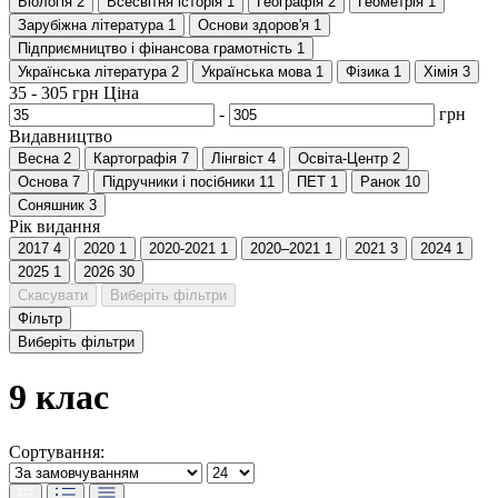
Біологія
2
Всесвітня історія
1
Географія
2
Геометрія
1
Зарубіжна література
1
Основи здоров'я
1
Підприємництво і фінансова грамотність
1
Українська література
2
Українська мова
1
Фізика
1
Хімія
3
35
-
305
грн
Ціна
-
грн
Видавництво
Весна
2
Картографія
7
Лінгвіст
4
Освіта-Центр
2
Основа
7
Пiдручники i посiбники
11
ПЕТ
1
Ранок
10
Соняшник
3
Рік видання
2017
4
2020
1
2020-2021
1
2020–2021
1
2021
3
2024
1
2025
1
2026
30
Скасувати
Виберіть фільтри
Фільтр
Виберіть фільтри
9 клас
Сортування: