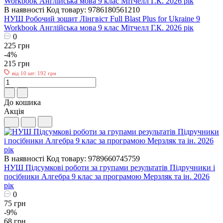
В наявності
Код товару: 9786180561210
НУШ Робочий зошит Лінгвіст Full Blast Plus for Ukraine 9
Workbook Англійська мова 9 клас Мітчелл Г.К. 2026 рік
0
225 грн
-4%
215 грн
від 10 шт: 192 грн
До кошика
Акція
В наявності
Код товару: 9789660745759
НУШ Підсумкові роботи за групами результатів Пiдручники i
посiбники Алгебра 9 клас за програмою Мерзляк та ін. 2026
рік
0
75 грн
-9%
68 грн