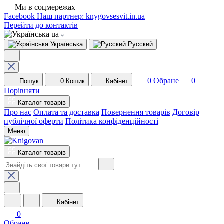
Ми в соцмережах
Facebook
Наш партнер: knygovsesvit.in.ua
Перейти до контактів
ua
Українська
Русский
0
Обране
0
Пошук
0
Кошик
Кабінет
Порівняти
Каталог товарів
Про нас
Оплата та доставка
Повернення товарів
Договір
публічної оферти
Політика конфіденційності
Меню
Каталог товарів
Кабінет
0
Обране