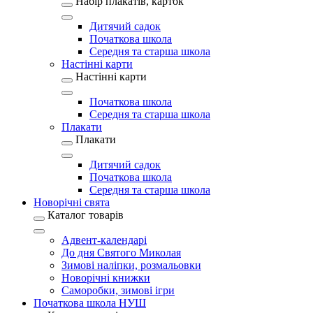
Набір плакатів, карток
Дитячий садок
Початкова школа
Середня та старша школа
Настінні карти
Настінні карти
Початкова школа
Середня та старша школа
Плакати
Плакати
Дитячий садок
Початкова школа
Середня та старша школа
Новорічні свята
Каталог товарів
Адвент-календарі
До дня Святого Миколая
Зимові наліпки, розмальовки
Новорічні книжки
Саморобки, зимові ігри
Початкова школа НУШ