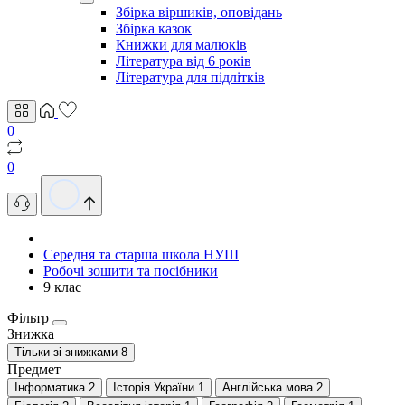
Збірка віршиків, оповідань
Збірка казок
Книжки для малюків
Література від 6 років
Література для підлітків
0
0
Середня та старша школа НУШ
Робочі зошити та посібники
9 клас
Фільтр
Знижка
Тільки зі знижками
8
Предмет
Інформатика
2
Історія України
1
Англійська мова
2