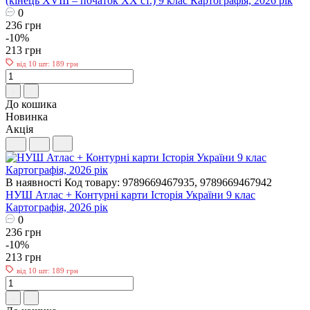
(кінець XVIII – початок XX ст.) 9 клас Картографія, 2026 рік
0
236 грн
-10%
213 грн
від 10 шт: 189 грн
До кошика
Новинка
Акція
В наявності
Код товару: 9789669467935, 9789669467942
НУШ Атлас + Контурні карти Історія України 9 клас
Картографія, 2026 рік
0
236 грн
-10%
213 грн
від 10 шт: 189 грн