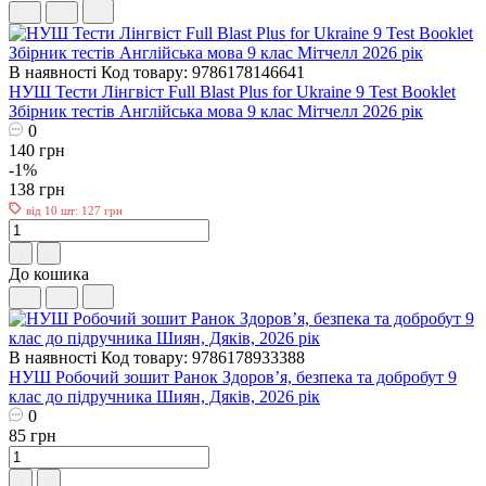
В наявності
Код товару: 9786178146641
НУШ Тести Лінгвіст Full Blast Plus for Ukraine 9 Test Booklet
Збірник тестів Англійська мова 9 клас Мітчелл 2026 рік
0
140 грн
-1%
138 грн
від 10 шт: 127 грн
До кошика
В наявності
Код товару: 9786178933388
НУШ Робочий зошит Ранок Здоров’я, безпека та добробут 9
клас до підручника Шиян, Дяків, 2026 рік
0
85 грн