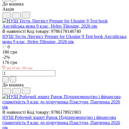
До кошика
Акція
В наявності
Код товару: 9786178146740
НУШ Тести Лінгвіст Prepare for Ukraine 9 Test book Англійська
мова 9 клас, Helen Tiliouine, 2026 рік
0
180 грн
-2%
176 грн
від 10 шт: 163 грн
До кошика
В наявності
Код товару: 9786178921903
НУШ Робочий зошит Ранок Підприємництво і фінансова
грамотність 9 клас до підручника Пластуна, Панченка 2026
рік