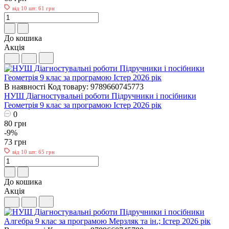
від 10 шт: 61 грн
До кошика
Акція
В наявності
Код товару: 9789660745773
НУШ Діагностувальні роботи Пiдручники i посiбники
Геометрія 9 клас за програмою Істер 2026 рік
0
80 грн
-9%
73 грн
від 10 шт: 65 грн
До кошика
Акція