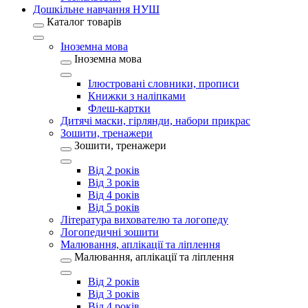
Дошкільне навчання НУШ
Каталог товарів
Іноземна мова
Іноземна мова
Ілюстровані словники, прописи
Книжки з наліпками
Флеш-картки
Дитячі маски, гірлянди, набори прикрас
Зошити, тренажери
Зошити, тренажери
Від 2 років
Від 3 років
Від 4 років
Від 5 років
Література вихователю та логопеду
Логопедичні зошити
Малювання, аплікації та ліплення
Малювання, аплікації та ліплення
Від 2 років
Від 3 років
Від 4 років