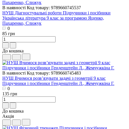
В наявності
Код товару: 9789660745537
НУШ Діагностувальні роботи Пiдручники i посiбники
Українська література 9 клас за програмою Яценко,
Пахаренко, Слижук
0
85 грн
До кошика
В наявності
Код товару: 9789660745483
НУШ Вчимося розв’язувати задачі з геометрії 9 клас
Пiдручники i посiбники Генденштейн Л., Жемчужкіна Г.
0
135 грн
До кошика
Акція