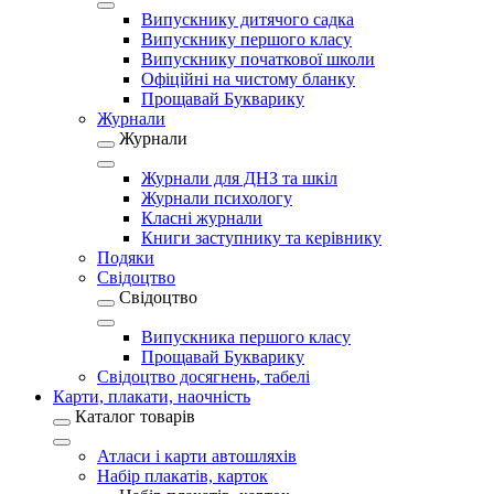
Випускнику дитячого садка
Випускнику першого класу
Випускнику початкової школи
Офіційні на чистому бланку
Прощавай Букварику
Журнали
Журнали
Журнали для ДНЗ та шкіл
Журнали психологу
Класні журнали
Книги заступнику та керівнику
Подяки
Свідоцтво
Свідоцтво
Випускника першого класу
Прощавай Букварику
Свідоцтво досягнень, табелі
Карти, плакати, наочність
Каталог товарів
Атласи і карти автошляхів
Набір плакатів, карток