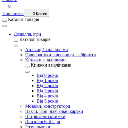
0
Порівняти
0
Кошик
Каталог товарів
Дозвілля, ігри
Каталог товарів
Аплікації з наліпками
Головоломки, кросворди, лабіринти
Книжки з наліпками
Книжки з наліпками
Від 0 років
Від 1 років
Від 2 років
Від 3 років
Від 4 років
Від 5 років
Мозаїки, конструктори
Пазли, ігри, навчальні картки
Патріотичні книжки
Психологічні ігри
Розмальовки