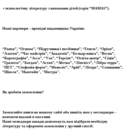
• психологічну літературу з виховання дітей (серія “MAMAS”).
Наші партнери – провідні видавництва України:
“Ранок”, “Основа”, “Підручники і посібники”, “Генеза”, “Оріон”,
“Алатон”, “Час майстрів”, “Академія”, “Белкар-книга”, “Весна”,
“Картографія”, “Асса”, “Ула”, “Торсінг”, “Освіта-центр”, “Сіція”,
“Грамота”, “Богдан”, “Астон”, “Абетка”, “Лінгвіст”, “Лібра-терра”,
"ПЕТ", “Сімфонія-форте”, “Моноліт”, “Арій”, “Літера”, “Соняшник”,
“Школа”, "Ньютайм", "Магура".
Як зробити замовлення?
Замовляйте книги на нашому сайті або пишіть нам у месенджери –
контакти вказані в магазині.
Наші менеджери завжди допоможуть вам підібрати необхідну
літературу та оформити замовлення у зручний спосіб.