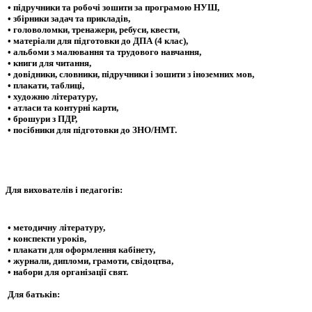
• підручники та робочі зошити за програмою НУШ,
• збірники задач та прикладів,
• головоломки, тренажери, ребуси, квести,
• матеріали для підготовки до ДПА (4 клас),
• альбоми з малювання та трудового навчання,
• книги для читання,
• довідники, словники, підручники і зошити з іноземних мов,
• плакати, таблиці,
• художню літературу,
• атласи та контурні карти,
• брошури з ПДР,
• посібники для підготовки до ЗНО/НМТ.
Для вихователів і педагогів:
• методичну літературу,
• конспекти уроків,
• плакати для оформлення кабінету,
• журнали, дипломи, грамоти, свідоцтва,
• набори для організації свят.
Для батьків: