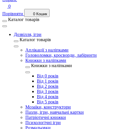
0
Порівняти
0
Кошик
Каталог товарів
Дозвілля, ігри
Каталог товарів
Аплікації з наліпками
Головоломки, кросворди, лабіринти
Книжки з наліпками
Книжки з наліпками
Від 0 років
Від 1 років
Від 2 років
Від 3 років
Від 4 років
Від 5 років
Мозаїки, конструктори
Пазли, ігри, навчальні картки
Патріотичні книжки
Психологічні ігри
Розмальовки