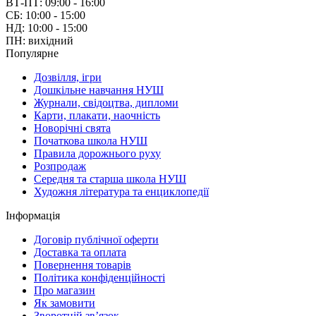
ВТ-ПТ: 09:00 - 16:00
СБ: 10:00 - 15:00
НД: 10:00 - 15:00
ПН: вихідний
Популярне
Дозвілля, ігри
Дошкільне навчання НУШ
Журнали, свідоцтва, дипломи
Карти, плакати, наочність
Новорічні свята
Початкова школа НУШ
Правила дорожнього руху
Розпродаж
Середня та старша школа НУШ
Художня література та енциклопедії
Інформація
Договір публічної оферти
Доставка та оплата
Повернення товарів
Політика конфіденційності
Про магазин
Як замовити
Зворотній зв’язок