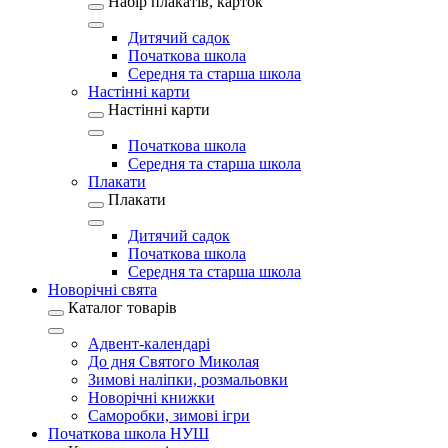
Набір плакатів, карток
Дитячий садок
Початкова школа
Середня та старша школа
Настінні карти
Настінні карти
Початкова школа
Середня та старша школа
Плакати
Плакати
Дитячий садок
Початкова школа
Середня та старша школа
Новорічні свята
Каталог товарів
Адвент-календарі
До дня Святого Миколая
Зимові наліпки, розмальовки
Новорічні книжки
Саморобки, зимові ігри
Початкова школа НУШ