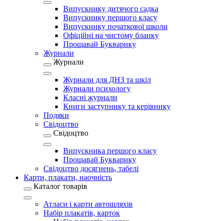
Випускнику дитячого садка
Випускнику першого класу
Випускнику початкової школи
Офіційні на чистому бланку
Прощавай Букварику
Журнали
Журнали
Журнали для ДНЗ та шкіл
Журнали психологу
Класні журнали
Книги заступнику та керівнику
Подяки
Свідоцтво
Свідоцтво
Випускника першого класу
Прощавай Букварику
Свідоцтво досягнень, табелі
Карти, плакати, наочність
Каталог товарів
Атласи і карти автошляхів
Набір плакатів, карток