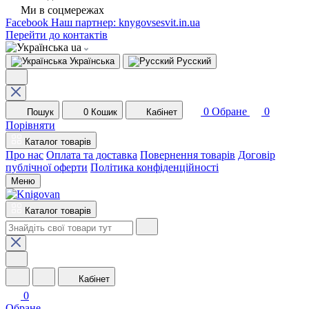
Ми в соцмережах
Facebook
Наш партнер: knygovsesvit.in.ua
Перейти до контактів
ua
Українська
Русский
0
Обране
0
Пошук
0
Кошик
Кабінет
Порівняти
Каталог товарів
Про нас
Оплата та доставка
Повернення товарів
Договір
публічної оферти
Політика конфіденційності
Меню
Каталог товарів
Кабінет
0
Обране