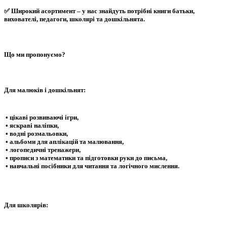
✅ Широкий асортимент – у нас знайдуть потрібні книги батьки,
вихователі, педагоги, школярі та дошкільнята.
Що ми пропонуємо?
Для малюків і дошкільнят:
• цікаві розвиваючі ігри,
• яскраві наліпки,
• водні розмальовки,
• альбоми для аплікацій та малювання,
• логопедичні тренажери,
• прописи з математики та підготовки руки до письма,
• навчальні посібники для читання та логічного мислення.
Для школярів: