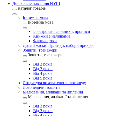
Дошкільне навчання НУШ
Каталог товарів
Іноземна мова
Іноземна мова
Ілюстровані словники, прописи
Книжки з наліпками
Флеш-картки
Дитячі маски, гірлянди, набори прикрас
Зошити, тренажери
Зошити, тренажери
Від 2 років
Від 3 років
Від 4 років
Від 5 років
Література вихователю та логопеду
Логопедичні зошити
Малювання, аплікації та ліплення
Малювання, аплікації та ліплення
Від 2 років
Від 3 років
Від 4 років