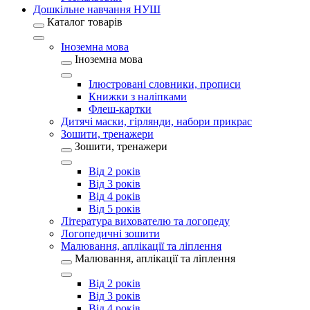
Дошкільне навчання НУШ
Каталог товарів
Іноземна мова
Іноземна мова
Ілюстровані словники, прописи
Книжки з наліпками
Флеш-картки
Дитячі маски, гірлянди, набори прикрас
Зошити, тренажери
Зошити, тренажери
Від 2 років
Від 3 років
Від 4 років
Від 5 років
Література вихователю та логопеду
Логопедичні зошити
Малювання, аплікації та ліплення
Малювання, аплікації та ліплення
Від 2 років
Від 3 років
Від 4 років