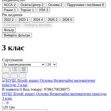
АССА
2
Освіта-Центр
2
Основа
2
Пiдручники i посiбники
8
Ранок
1
Торсінг
1
УЛА
3
Рік видання
2022
2
2023
1
2024
4
2025
2
2026
5
Скасувати
Виберіть фільтри
Фільтр
Виберіть фільтри
3 клас
Сортування:
В наявності
Код товару: 9786170038975
НУШ Літній зошит Основа Незвичайні математичні пригоди
3 клас
0
120 грн