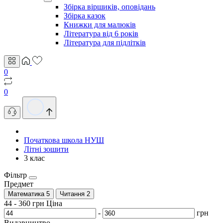
Збірка віршиків, оповідань
Збірка казок
Книжки для малюків
Література від 6 років
Література для підлітків
0
0
Початкова школа НУШ
Літні зошити
3 клас
Фільтр
Предмет
Математика
5
Читання
2
44
-
360
грн
Ціна
-
грн
Видавництво