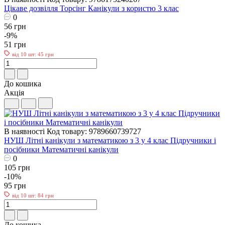
Цікаве дозвілля Торсінг Канікули з користю 3 клас
0
56 грн
-9%
51 грн
від 10 шт: 45 грн
До кошика
Акція
В наявності
Код товару: 9789660739727
НУШ Літні канікули з математикою з 3 у 4 клас Пiдручники i
посiбники Математичні канікули
0
105 грн
-10%
95 грн
від 10 шт: 84 грн
До кошика