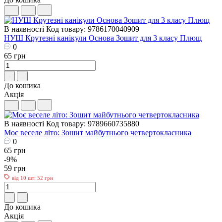
В наявності
Код товару: 9786170040909
НУШ Крутезні канікули Основа Зошит для 3 класу Плющ
0
65 грн
До кошика
Акція
В наявності
Код товару: 9789660735880
Моє веселе літо: Зошит майбутнього четвертокласника
0
65 грн
-9%
59 грн
від 10 шт: 52 грн
До кошика
Акція