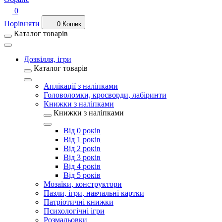
0
Порівняти
0
Кошик
Каталог товарів
Дозвілля, ігри
Каталог товарів
Аплікації з наліпками
Головоломки, кросворди, лабіринти
Книжки з наліпками
Книжки з наліпками
Від 0 років
Від 1 років
Від 2 років
Від 3 років
Від 4 років
Від 5 років
Мозаїки, конструктори
Пазли, ігри, навчальні картки
Патріотичні книжки
Психологічні ігри
Розмальовки