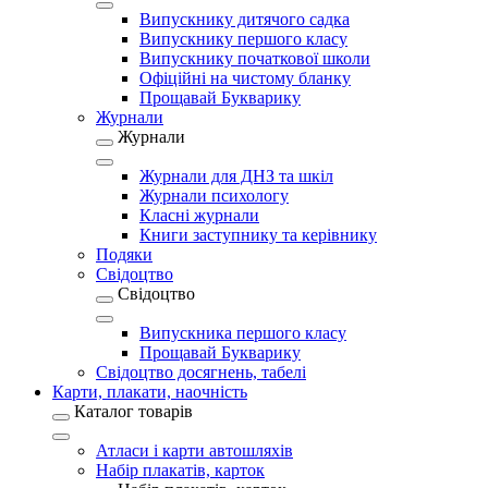
Випускнику дитячого садка
Випускнику першого класу
Випускнику початкової школи
Офіційні на чистому бланку
Прощавай Букварику
Журнали
Журнали
Журнали для ДНЗ та шкіл
Журнали психологу
Класні журнали
Книги заступнику та керівнику
Подяки
Свідоцтво
Свідоцтво
Випускника першого класу
Прощавай Букварику
Свідоцтво досягнень, табелі
Карти, плакати, наочність
Каталог товарів
Атласи і карти автошляхів
Набір плакатів, карток