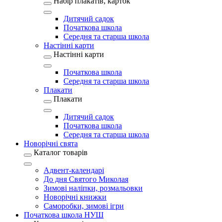
Набір плакатів, карток
Дитячий садок
Початкова школа
Середня та старша школа
Настінні карти
Настінні карти
Початкова школа
Середня та старша школа
Плакати
Плакати
Дитячий садок
Початкова школа
Середня та старша школа
Новорічні свята
Каталог товарів
Адвент-календарі
До дня Святого Миколая
Зимові наліпки, розмальовки
Новорічні книжки
Саморобки, зимові ігри
Початкова школа НУШ