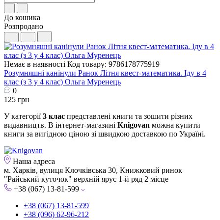
До кошика
Розпродано
Немає в наявності
Код товару: 9786178775919
Розумняшні канінули Ранок Літня квест-математика. Іду в 4
клас (з 3 у 4 клас) Ольга Муренець
0
125 грн
У категорії
3 клас
представлені книги та зошити різних
видавництв. В інтернет-магазині
Knigovan
можна купити
книги за вигідною ціною зі швидкою доставкою по Україні.
Наша адреса
м. Харків, вулиця Клочківська 30, Книжковий ринок
"Райський куточок" верхній ярус 1-й ряд 2 місце
+38 (067) 13-81-599
+38 (067) 13-81-599
+38 (096) 62-96-212