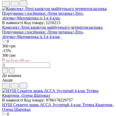
В наявності
Код товару: 1210213
Комплект Літні канікули майбутнього четвертокласника
Пiдручники i посiбники: Літня читанка+Літо-
літечко+Математика із 3 в 4 клас
0
360 грн
-15%
306 грн
від 10 шт: 288 грн
До кошика
Акція
В наявності
Код товару: 9786178229757
НУШ Секрети знань АССА Зустрічай 4 клас Тетяна Квартник,
Олена Шаповал
0