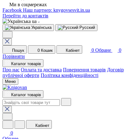
Ми в соцмережах
Facebook
Наш партнер: knygovsesvit.in.ua
Перейти до контактів
ua
Українська
Русский
0
Обране
0
Пошук
0
Кошик
Кабінет
Порівняти
Каталог товарів
Про нас
Оплата та доставка
Повернення товарів
Договір
публічної оферти
Політика конфіденційності
Меню
Каталог товарів
Кабінет
0
Обране