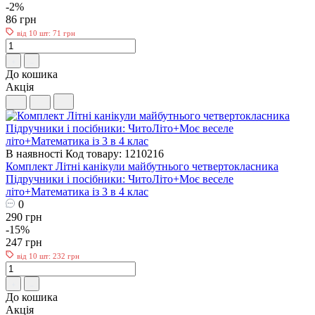
-2%
86 грн
від 10 шт: 71 грн
До кошика
Акція
В наявності
Код товару: 1210216
Комплект Літні канікули майбутнього четвертокласника
Пiдручники i посiбники: ЧитоЛіто+Моє веселе
літо+Математика із 3 в 4 клас
0
290 грн
-15%
247 грн
від 10 шт: 232 грн
До кошика
Акція