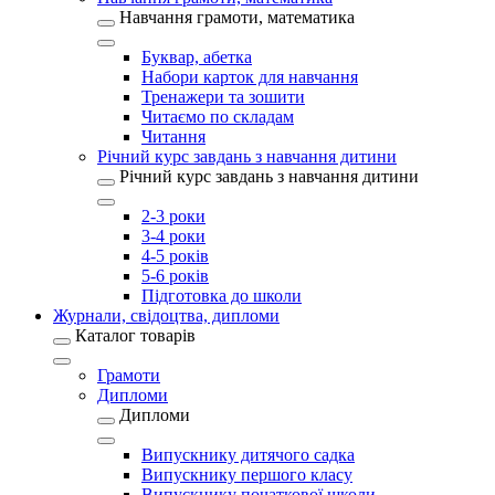
Навчання грамоти, математика
Буквар, абетка
Набори карток для навчання
Тренажери та зошити
Читаємо по складам
Читання
Річний курс завдань з навчання дитини
Річний курс завдань з навчання дитини
2-3 роки
3-4 роки
4-5 років
5-6 років
Підготовка до школи
Журнали, свідоцтва, дипломи
Каталог товарів
Грамоти
Дипломи
Дипломи
Випускнику дитячого садка
Випускнику першого класу
Випускнику початкової школи