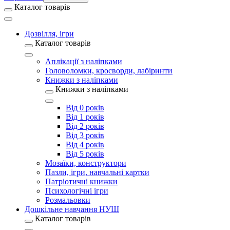
Каталог товарів
Дозвілля, ігри
Каталог товарів
Аплікації з наліпками
Головоломки, кросворди, лабіринти
Книжки з наліпками
Книжки з наліпками
Від 0 років
Від 1 років
Від 2 років
Від 3 років
Від 4 років
Від 5 років
Мозаїки, конструктори
Пазли, ігри, навчальні картки
Патріотичні книжки
Психологічні ігри
Розмальовки
Дошкільне навчання НУШ
Каталог товарів