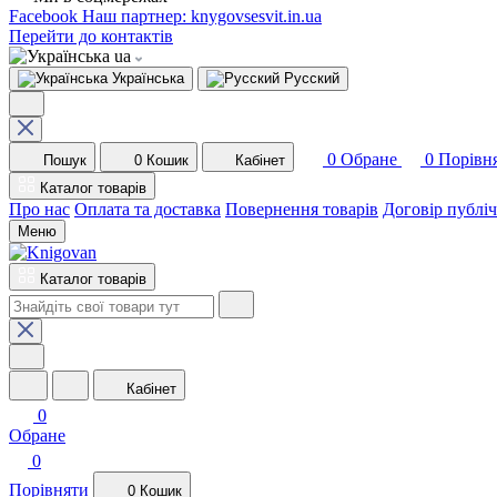
Facebook
Наш партнер: knygovsesvit.in.ua
Перейти до контактів
ua
Українська
Русский
0
Обране
0
Порівн
Пошук
0
Кошик
Кабінет
Каталог товарів
Про нас
Оплата та доставка
Повернення товарів
Договір публі
Меню
Каталог товарів
Кабінет
0
Обране
0
Порівняти
0
Кошик