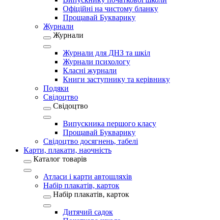
Офіційні на чистому бланку
Прощавай Букварику
Журнали
Журнали
Журнали для ДНЗ та шкіл
Журнали психологу
Класні журнали
Книги заступнику та керівнику
Подяки
Свідоцтво
Свідоцтво
Випускника першого класу
Прощавай Букварику
Свідоцтво досягнень, табелі
Карти, плакати, наочність
Каталог товарів
Атласи і карти автошляхів
Набір плакатів, карток
Набір плакатів, карток
Дитячий садок