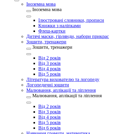
Іноземна мова
Іноземна мова
Ілюстровані словники, прописи
Книжки з наліпками
Флеш-картки
Дитячі маски, гірлянди, набори прикрас
Зошити, тренажери
Зошити, тренажери
Від 2 років
Від 3 років
Від 4 років
Від 5 років
Література вихователю та логопеду
Логопедичні зошити
Малювання, аплікації та ліплення
Малювання, аплікації та ліплення
Від 2 років
Від 3 років
Від 4 років
Від 5 років
Від 6 років
Навчання грамоти, математика