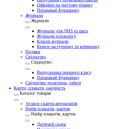
Офіційні на чистому бланку
Прощавай Букварику
Журнали
Журнали
Журнали для ДНЗ та шкіл
Журнали психологу
Класні журнали
Книги заступнику та керівнику
Подяки
Свідоцтво
Свідоцтво
Випускника першого класу
Прощавай Букварику
Свідоцтво досягнень, табелі
Карти, плакати, наочність
Каталог товарів
Атласи і карти автошляхів
Набір плакатів, карток
Набір плакатів, карток
Дитячий садок