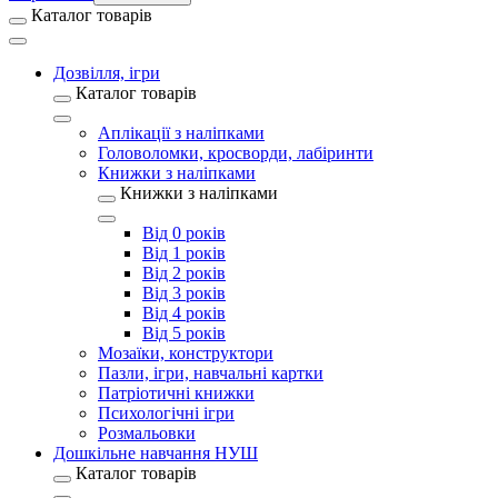
Каталог товарів
Дозвілля, ігри
Каталог товарів
Аплікації з наліпками
Головоломки, кросворди, лабіринти
Книжки з наліпками
Книжки з наліпками
Від 0 років
Від 1 років
Від 2 років
Від 3 років
Від 4 років
Від 5 років
Мозаїки, конструктори
Пазли, ігри, навчальні картки
Патріотичні книжки
Психологічні ігри
Розмальовки
Дошкільне навчання НУШ
Каталог товарів