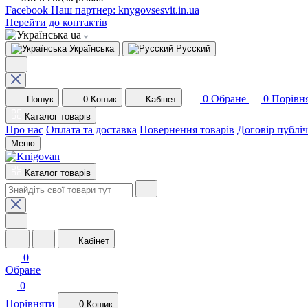
Facebook
Наш партнер: knygovsesvit.in.ua
Перейти до контактів
ua
Українська
Русский
0
Обране
0
Порівн
Пошук
0
Кошик
Кабінет
Каталог товарів
Про нас
Оплата та доставка
Повернення товарів
Договір публі
Меню
Каталог товарів
Кабінет
0
Обране
0
Порівняти
0
Кошик