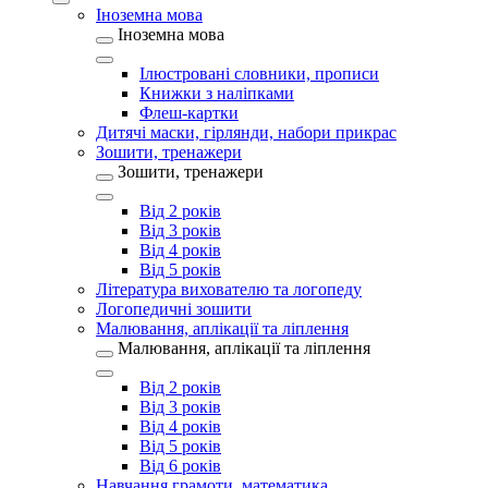
Іноземна мова
Іноземна мова
Ілюстровані словники, прописи
Книжки з наліпками
Флеш-картки
Дитячі маски, гірлянди, набори прикрас
Зошити, тренажери
Зошити, тренажери
Від 2 років
Від 3 років
Від 4 років
Від 5 років
Література вихователю та логопеду
Логопедичні зошити
Малювання, аплікації та ліплення
Малювання, аплікації та ліплення
Від 2 років
Від 3 років
Від 4 років
Від 5 років
Від 6 років
Навчання грамоти, математика