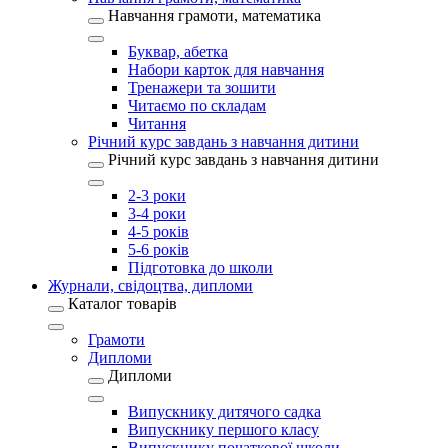
Навчання грамоти, математика
Буквар, абетка
Набори карток для навчання
Тренажери та зошити
Читаємо по складам
Читання
Річний курс завдань з навчання дитини
Річний курс завдань з навчання дитини
2-3 роки
3-4 роки
4-5 років
5-6 років
Підготовка до школи
Журнали, свідоцтва, дипломи
Каталог товарів
Грамоти
Дипломи
Дипломи
Випускнику дитячого садка
Випускнику першого класу
Випускнику початкової школи