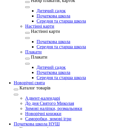
Набір плакатів, карток
Дитячий садок
Початкова школа
Середня та старша школа
Настінні карти
Настінні карти
Початкова школа
Середня та старша школа
Плакати
Плакати
Дитячий садок
Початкова школа
Середня та старша школа
Новорічні свята
Каталог товарів
Адвент-календарі
До дня Святого Миколая
Зимові наліпки, розмальовки
Новорічні книжки
Саморобки, зимові ігри
Початкова школа НУШ