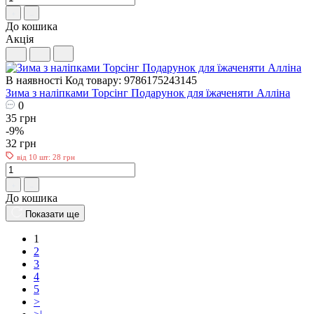
До кошика
Акція
В наявності
Код товару: 9786175243145
Зима з наліпками Торсiнг Подарунок для їжаченяти Алліна
0
35 грн
-9%
32 грн
від 10 шт: 28 грн
До кошика
Показати ще
1
2
3
4
5
>