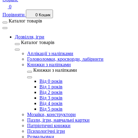
0
Порівняти
0
Кошик
Каталог товарів
Дозвілля, ігри
Каталог товарів
Аплікації з наліпками
Головоломки, кросворди, лабіринти
Книжки з наліпками
Книжки з наліпками
Від 0 років
Від 1 років
Від 2 років
Від 3 років
Від 4 років
Від 5 років
Мозаїки, конструктори
Пазли, ігри, навчальні картки
Патріотичні книжки
Психологічні ігри
Розмальовки