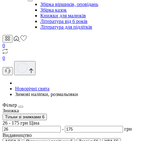
Збірка віршиків, оповідань
Збірка казок
Книжки для малюків
Література від 6 років
Література для підлітків
0
0
Новорічні свята
Зимові наліпки, розмальовки
Фільтр
Знижка
Тільки зі знижками
6
26
-
175
грн
Ціна
-
грн
Видавництво