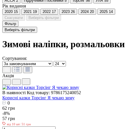
АССА
2
Пiдручники i посiбники
5
Торсінг
56
УЛА
55
Рік видання
2020
15
2021
19
2022
17
2023
26
2024
20
2025
14
Скасувати
Виберіть фільтри
Фільтр
Виберіть фільтри
Зимові наліпки, розмальовки
Сортування:
Акція
В наявності
Код товару: 9786175240052
Корисні казки Торсінг Я чекаю зиму
0
62 грн
-8%
57 грн
від 10 шт: 51 грн