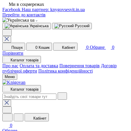
Ми в соцмережах
Facebook
Наш партнер: knygovsesvit.in.ua
Перейти до контактів
ua
Українська
Русский
0
Обране
0
Пошук
0
Кошик
Кабінет
Порівняти
Каталог товарів
Про нас
Оплата та доставка
Повернення товарів
Договір
публічної оферти
Політика конфіденційності
Меню
Каталог товарів
Кабінет
0
Обране