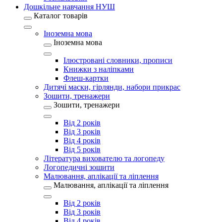
Дошкільне навчання НУШ
Каталог товарів
Іноземна мова
Іноземна мова
Ілюстровані словники, прописи
Книжки з наліпками
Флеш-картки
Дитячі маски, гірлянди, набори прикрас
Зошити, тренажери
Зошити, тренажери
Від 2 років
Від 3 років
Від 4 років
Від 5 років
Література вихователю та логопеду
Логопедичні зошити
Малювання, аплікації та ліплення
Малювання, аплікації та ліплення
Від 2 років
Від 3 років
Від 4 років