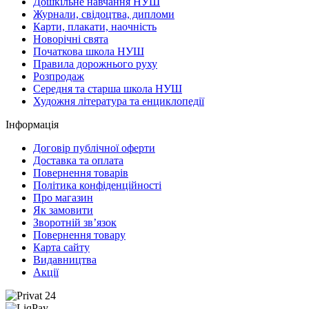
Дошкільне навчання НУШ
Журнали, свідоцтва, дипломи
Карти, плакати, наочність
Новорічні свята
Початкова школа НУШ
Правила дорожнього руху
Розпродаж
Середня та старша школа НУШ
Художня література та енциклопедії
Інформація
Договір публічної оферти
Доставка та оплата
Повернення товарів
Політика конфіденційності
Про магазин
Як замовити
Зворотній зв’язок
Повернення товару
Карта сайту
Видавництва
Акції