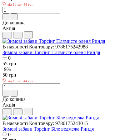
від 10 шт: 44 грн
До кошика
Акція
В наявності
Код товару: 9786175242988
Зимові забави Торсiнг Плямисте оленя Риндя
0
55 грн
-9%
50 грн
від 10 шт: 44 грн
До кошика
Акція
В наявності
Код товару: 9786175243015
Зимові забави Торсiнг Біле ведмежа Риндя
0