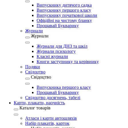
Випускнику дитячого садка
Випускнику першого класу
Випускнику початкової школи
Офіційні на чистому бланку
Прощавай Букварику
Журнали
Журнали
Журнали для ДНЗ та шкіл
Журнали психологу
Класні журнали
Книги заступнику та керівнику
Подяки
Свідоцтво
Свідоцтво
Випускника першого класу
Прощавай Букварику
Свідоцтво досягнень, табелі
Карти, плакати, наочність
Каталог товарів
Атласи і карти автошляхів
Набір плакатів, карток