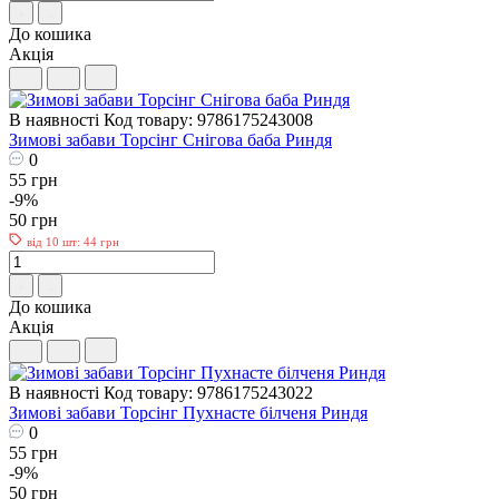
До кошика
Акція
В наявності
Код товару: 9786175243008
Зимові забави Торсiнг Снігова баба Риндя
0
55 грн
-9%
50 грн
від 10 шт: 44 грн
До кошика
Акція
В наявності
Код товару: 9786175243022
Зимові забави Торсiнг Пухнасте білченя Риндя
0
55 грн
-9%
50 грн