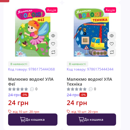
Акція
Акція
В наявності
В наявності
Код товару: 9786175444368
Код товару: 9786175444344
Малюємо водою! УЛА
Малюємо водою! УЛА
Феї
Техніка
0
0
24 грн
24 грн
-0%
-0%
24 грн
24 грн
від 10 шт: 20 грн
від 10 шт: 20 грн
До кошика
До кошика