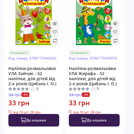
В наявності
В наявності
Код товару: 9786175444542
Код товару: 9786175444559
Наліпки-розмальовки
Наліпки-розмальовки
УЛА Зайчик - 52
УЛА Жирафа - 52
наліпки, для дітей від
наліпки, для дітей від
2-х років (Цибань І. О.)
2-х років (Цибань І. О.)
0
0
34 грн
34 грн
-3%
-3%
33 грн
33 грн
від 10 шт: 28 грн
від 10 шт: 28 грн
До кошика
До кошика