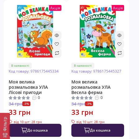
Акція
Акція
В наявності
В наявності
Код товару: 9786175445334
Код товару: 9786175445327
Моя велика
Моя велика
розмальовка УЛА
розмальовка УЛА
Лісові пригоди
Весела ферма
0
0
34 грн
34 грн
-3%
-3%
33 грн
33 грн
Фільтр
від 10 шт: 28 грн
від 10 шт: 28 грн
До кошика
До кошика