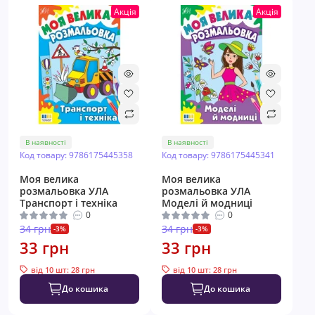
Акція
Акція
В наявності
В наявності
Код товару: 9786175445358
Код товару: 9786175445341
Моя велика
Моя велика
розмальовка УЛА
розмальовка УЛА
Транспорт і техніка
Моделі й модниці
0
0
34 грн
34 грн
-3%
-3%
33 грн
33 грн
від 10 шт: 28 грн
від 10 шт: 28 грн
До кошика
До кошика