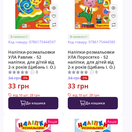
В наявності
В наявності
Код товару: 9786175444597
Код товару: 9786175444580
Наліпки-розмальовки
Наліпки-розмальовки
УЛА Равлик - 52
УЛА Поросятко - 52
наліпки, для дітей від
наліпки, для дітей від
2-х років (Цибань І. О.)
2-х років (Цибань І. О.)
0
0
34 грн
34 грн
-3%
-3%
33 грн
33 грн
від 10 шт: 28 грн
від 10 шт: 28 грн
До кошика
До кошика
Акція
Акція