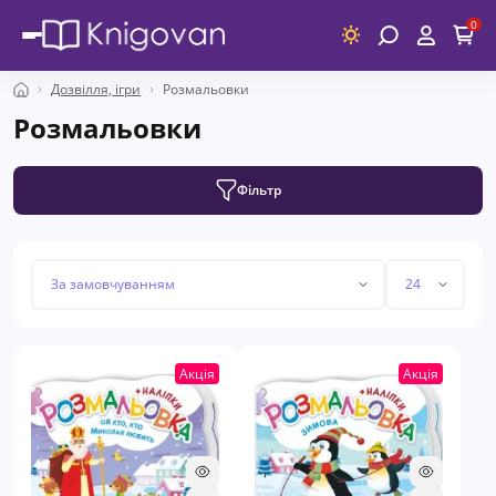
0
Дозвілля, ігри
Розмальовки
Розмальовки
Фільтр
Акція
Акція