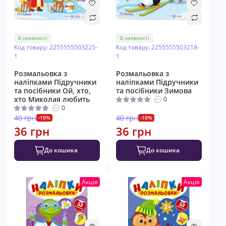
В наявності
В наявності
Код товару: 2255555503225-
Код товару: 2255555503218-
1
1
Розмальовка з
Розмальовка з
наліпками Підручники
наліпками Підручники
та посібники Ой, хто,
та посібники Зимова
хто Миколая любить
0
0
40 грн
40 грн
-10%
-10%
36 грн
36 грн
До кошика
До кошика
Акція
Акція