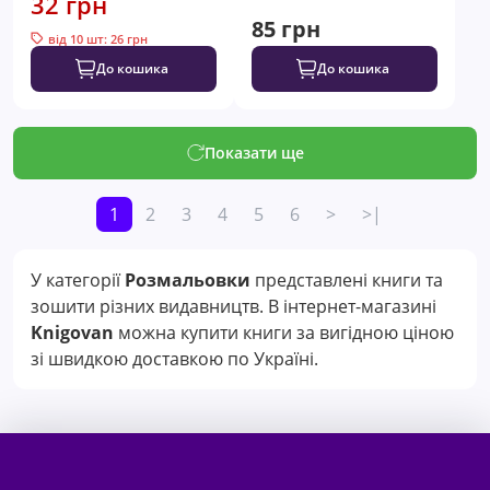
32 грн
85 грн
від 10 шт: 26 грн
До кошика
До кошика
Показати ще
1
2
3
4
5
6
>
>|
У категорії
Розмальовки
представлені книги та
зошити різних видавництв. В інтернет-магазині
Knigovan
можна купити книги за вигідною ціною
зі швидкою доставкою по Україні.