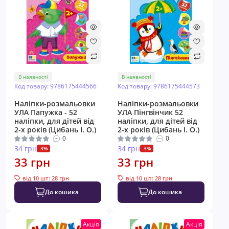
В наявності
В наявності
Код товару: 9786175444566
Код товару: 9786175444573
Наліпки-розмальовки
Наліпки-розмальовки
УЛА Папужка - 52
УЛА Пінгвінчик 52
наліпки, для дітей від
наліпки, для дітей від
2-х років (Цибань І. О.)
2-х років (Цибань І. О.)
0
0
34 грн
34 грн
-3%
-3%
33 грн
33 грн
від 10 шт: 28 грн
від 10 шт: 28 грн
До кошика
До кошика
Акція
Акція