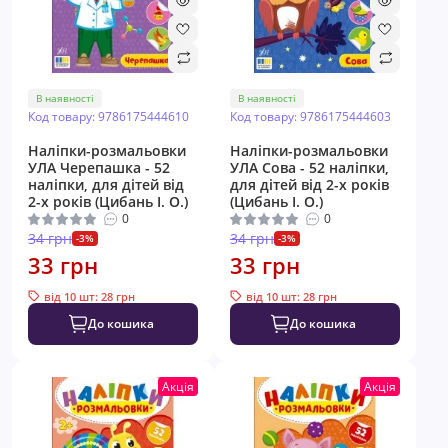
В наявності
В наявності
Код товару: 9786175444610
Код товару: 9786175444603
Наліпки-розмальовки
Наліпки-розмальовки
УЛА Черепашка - 52
УЛА Сова - 52 наліпки,
наліпки, для дітей від
для дітей від 2-х років
2-х років (Цибань І. О.)
(Цибань І. О.)
0
0
34 грн
34 грн
-3%
-3%
33 грн
33 грн
від 10 шт: 28 грн
від 10 шт: 28 грн
До кошика
До кошика
Акція
Акція