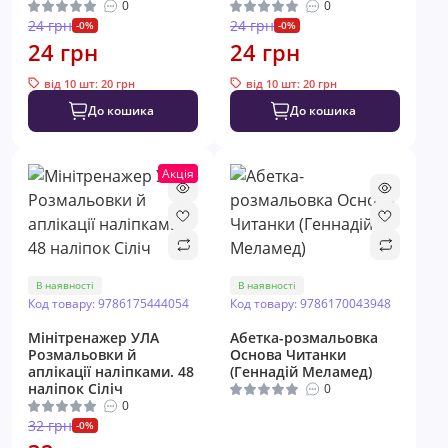
0
0
24 грн
24 грн
-0%
-0%
24 грн
24 грн
від 10 шт: 20 грн
від 10 шт: 20 грн
До кошика
До кошика
Акція
В наявності
В наявності
Код товару: 9786175444054
Код товару: 9786170043948
Мінітренажер УЛА
Абетка-розмальовка
Розмальовки й
Основа Читанки
аплікації наліпками. 48
(Геннадій Меламед)
наліпок Сіліч
0
0
32 грн
-0%