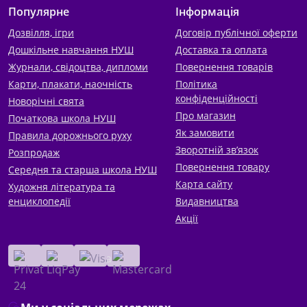
Популярне
Інформація
Дозвілля, ігри
Договір публічної оферти
Дошкільне навчання НУШ
Доставка та оплата
Журнали, свідоцтва, дипломи
Повернення товарів
Карти, плакати, наочність
Політика
конфіденційності
Новорічні свята
Про магазин
Початкова школа НУШ
Як замовити
Правила дорожнього руху
Зворотній зв’язок
Розпродаж
Повернення товару
Середня та старша школа НУШ
Карта сайту
Художня література та
енциклопедії
Видавництва
Акції