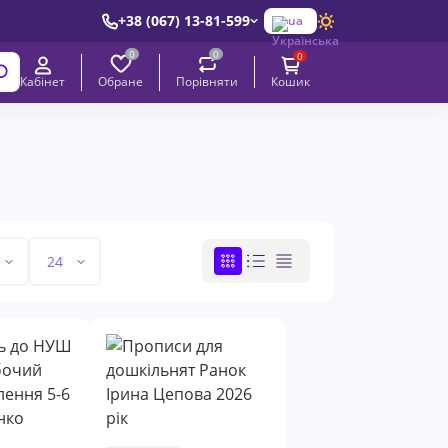
+38 (067) 13-81-599
ua
0
0
0
Обране
Порівняти
Кабінет
Кошик