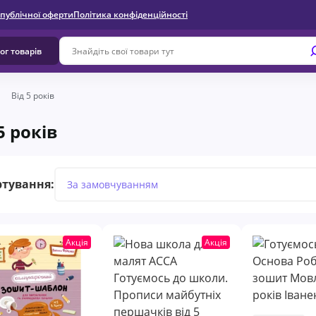
 публічної оферти
Політика конфіденційності
ог товарів
Від 5 років
5 років
ртування:
Акція
Акція