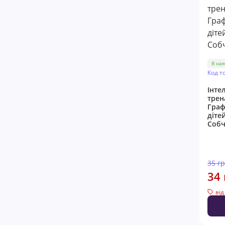
В ная
Код т
Інте
трен
Граф
дітей
Собч
35 г
34 
від