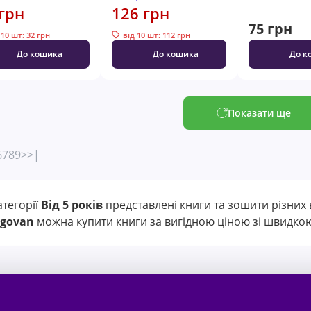
грн
126 грн
75 грн
 10 шт: 32 грн
від 10 шт: 112 грн
До кошика
До кошика
До к
Показати ще
6
7
8
9
>
>|
атегорії
Від 5 років
представлені книги та зошити різних 
igovan
можна купити книги за вигідною ціною зі швидкою