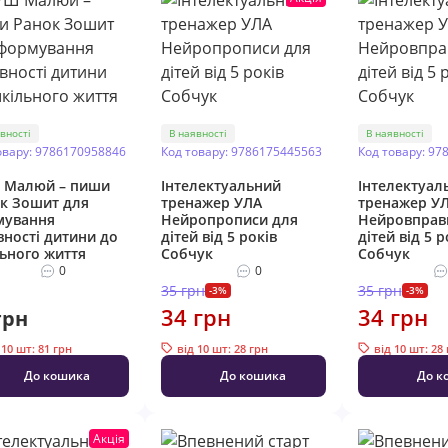
вності
В наявності
В наявності
овару: 9786170958846
Код товару: 9786175445563
Код товару: 97
 Малюй – пиши
Інтелектуальний
Інтелектуал
к Зошит для
тренажер УЛА
тренажер У
мування
Нейропрописи для
Нейровправ
вності дитини до
дітей від 5 років
дітей від 5 р
ьного життя
Собчук
Собчук
0
0
35 грн
35 грн
-3%
-3%
34 грн
34 грн
грн
 10 шт: 81 грн
від 10 шт: 28 грн
від 10 шт: 28
До кошика
До кошика
До к
Акція