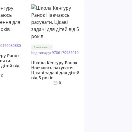
86170985880
В наявності
Код товару: 9786170985910
уру Ранок
тати.
Школа Кенгуру Ранок
дітей від
Навчаюсь рахувати.
Цікаві задачі для дітей
0
від 5 років
0