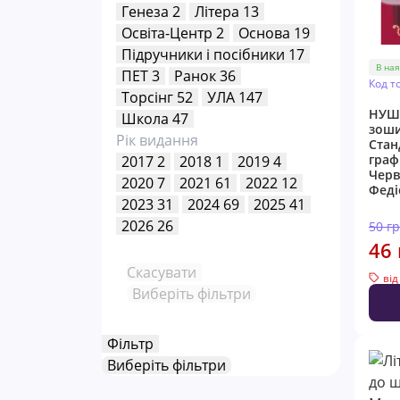
Генеза
2
Літера
13
Освіта-Центр
2
Основа
19
Пiдручники i посiбники
17
В ная
ПЕТ
3
Ранок
36
Код т
Торсінг
52
УЛА
147
НУШ 
Школа
47
зош
Рік видання
Стан
граф
2017
2
2018
1
2019
4
Черв
2020
7
2021
61
2022
12
Феді
2023
31
2024
69
2025
41
2026
26
50 г
46 
Скасувати
від
Виберіть фільтри
Фільтр
Виберіть фільтри