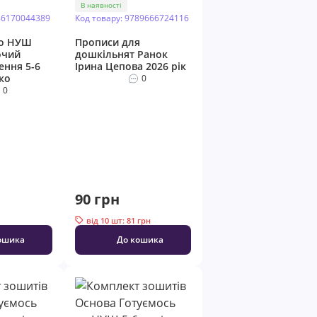
В наявності
86170044389
Код товару: 9789666724116
до НУШ
Прописи для
очий
дошкільнят Ранок
ння 5-6
Ірина Цепова 2026 рік
ко
0
0
90 грн
від 10 шт: 81 грн
ошика
До кошика