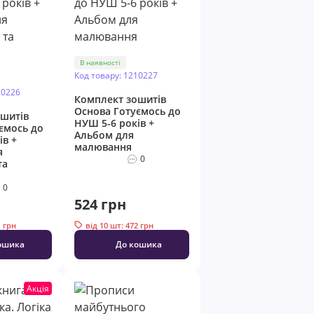
В наявності
Код товару: 1210227
10226
Комплект зошитів
Основа Готуємось до
шитів
НУШ 5-6 років +
ємось до
Альбом для
ів +
малювання
я
0
та
0
524 грн
1 грн
від 10 шт: 472 грн
ошика
До кошика
Акція