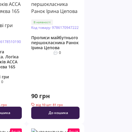
В наявності
Код товару: 9786170947222
Прописи майбутнього
86178510190
першокласника Ранок
Ірина Цепова
га
0
а. Логіка
оків АССА
єва 165
 гри
0
90 грн
6 грн
від 10 шт: 81 грн
ошика
До кошика
Акція
Акція