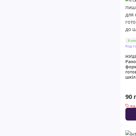
В ная
Код т
НУШ
Рано
фор
гото
шкіл
90 
від