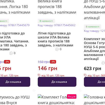
вності
В наявності
овару: 9786175445679
Код товару: 9786175445662
В наявності
Код товару: 12
я підготовка до
Літня підготовка до
ли УЛА
школи УЛА Велика
Комплект зо
матика. Читання.
книга прописів 188
Основа Готу
ка 180 завдань, з
завдань, з наліпками
НУШ 5-6 рок
пками
0
Альбоми дл
0
малювання 
аплікації
грн
150 грн
-3%
-3%
6 грн
146 грн
623 грн
 10 шт: 120 грн
від 10 шт: 120 грн
від 10 шт: 56
До кошика
До кошика
До к
Акція