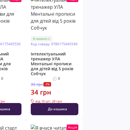
В наявності
86175445556
Код товару: 9786175445549
ьний
Інтелектуальний
ЛА
тренажер УЛА
и для
Ментальні прописи
оків
для дітей від 5 років
Собчук
0
0
35 грн
-3%
34 грн
 грн
від 10 шт: 28 грн
ошика
До кошика
Акція