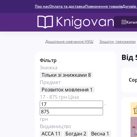
Про нас
Оплата та доставка
Повернення товарів
Договір
Катал
Дошкільне навчання НУШ
Зошити, тренажери
Від 
Фільтр
Знижка
Тільки зі знижками
8
Со
Предмет
Розвиток мовлення
1
17
-
875
грн
Ціна
-
грн
Видавництво
АССА
11
Богдан
2
Весна
1