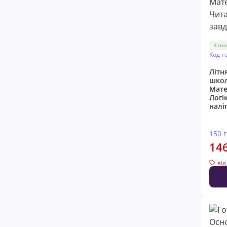
В ная
Код т
Літн
шко
Мате
Логі
налі
150 
14
від