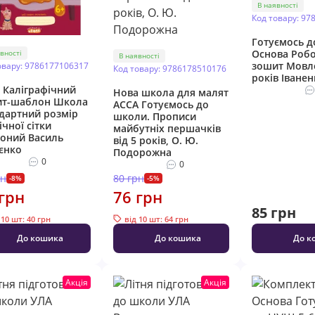
В наявності
Код товару: 97
Готуємось 
Основа Роб
вності
В наявності
зошит Мовле
овару: 9786177106317
Код товару: 9786178510176
років Іванен
Каліграфічний
Нова школа для малят
ит-шаблон Школа
АССА Готуємось до
дартний розмір
школи. Прописи
ічної сітки
майбутніх першачків
оний Василь
від 5 років, О. Ю.
єнко
Подорожна
0
0
рн
80 грн
-8%
-5%
грн
76 грн
85 грн
 10 шт: 40 грн
від 10 шт: 64 грн
До кошика
До кошика
До к
Акція
Акція