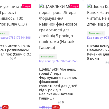
Акція
Акція
вності
В наявності
овару: 9786175444306
Код товару: 97
уся читати 5+ УЛА
Школа Кенг
сь і розвиваюсь!
Навчаюсь чи
аліпок (Сіліч С.О.)
Речення для 
В наявності
5 років
0
Код товару: 9789669455529
ЩАБЕЛЬКИ Мої перші
гроші Літера
Формування навичок
фінансової
грамотності для дітей
від 5 років, з
наліпками (Наталія
Гавриш)
0
рн
140 грн
-3%
-10%