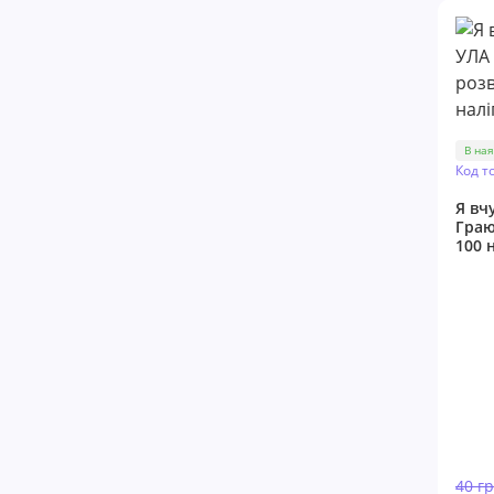
В ная
Код т
Я вч
Граю
100 н
40 г