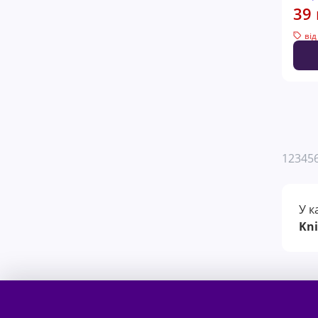
39 
від
1
2
3
4
5
У к
Kn