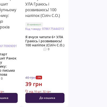
В наявності
Код товару: 9786175444313
Я вчуся читати 6+ УЛА
Граюсь і розвиваюсь!
100 наліпок (Сіліч С.О.)
86170909091
0
тарт
шит Ранок
у
ику:
о письма
пова
40 грн
-3%
0
39 грн
 грн
від 10 шт: 32 грн
ошика
До кошика