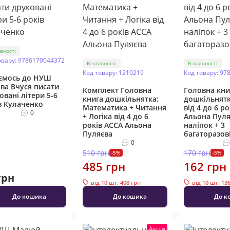
вності
овару: 9786170044372
В наявності
В наявності
Код товару: 1210219
Код товару: 97
ємось до НУШ
ва Вчуся писати
Комплект Головна
Головна кни
овані літери 5-6
книга дошкільнятка:
дошкільнятк
в Кулаченко
Математика + Читання
від 4 до 6 р
0
+ Логіка від 4 до 6
Альона Пуля
років АССА Альона
наліпок + 3
Пуляєва
багаторазові
0
510 грн
170 грн
-5%
-5%
485 грн
162 грн
грн
від 10 шт: 408 грн
від 10 шт: 13
До кошика
До кошика
До к
Акція