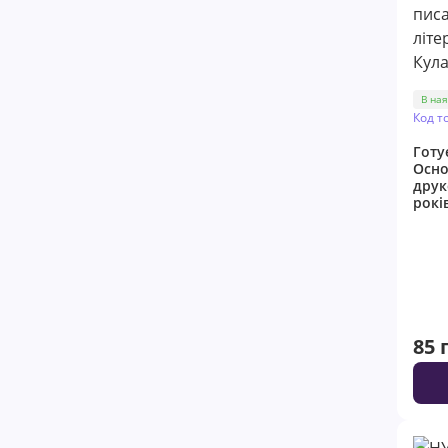
В ная
Код т
Готу
Осно
друк
рокі
85 