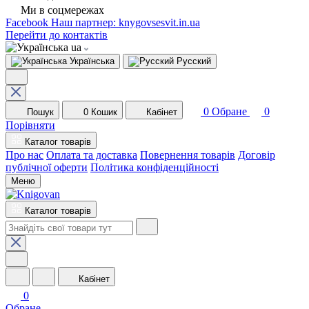
Ми в соцмережах
Facebook
Наш партнер: knygovsesvit.in.ua
Перейти до контактів
ua
Українська
Русский
0
Обране
0
Пошук
0
Кошик
Кабінет
Порівняти
Каталог товарів
Про нас
Оплата та доставка
Повернення товарів
Договір
публічної оферти
Політика конфіденційності
Меню
Каталог товарів
Кабінет
0
Обране