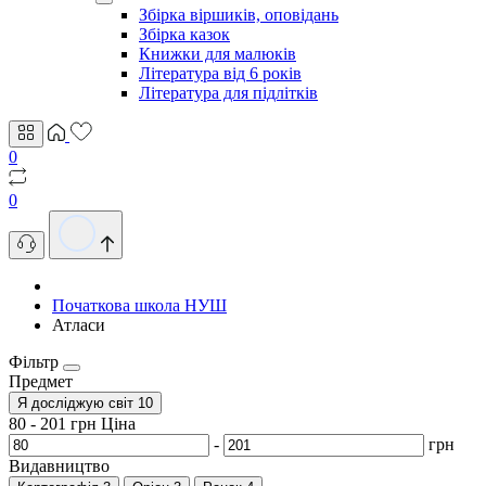
Збірка віршиків, оповідань
Збірка казок
Книжки для малюків
Література від 6 років
Література для підлітків
0
0
Початкова школа НУШ
Атласи
Фільтр
Предмет
Я досліджую світ
10
80
-
201
грн
Ціна
-
грн
Видавництво