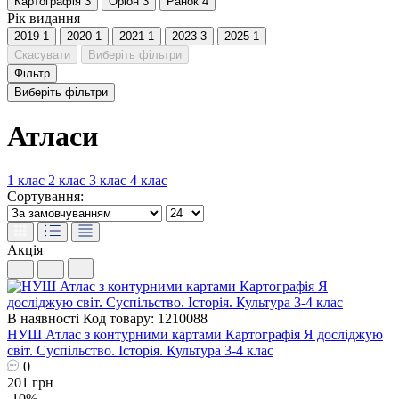
Картографія
3
Оріон
3
Ранок
4
Рік видання
2019
1
2020
1
2021
1
2023
3
2025
1
Скасувати
Виберіть фільтри
Фільтр
Виберіть фільтри
Атласи
1 клас
2 клас
3 клас
4 клас
Сортування:
Акція
В наявності
Код товару: 1210088
НУШ Атлас з контурними картами Картографія Я досліджую
світ. Суспільство. Історія. Культура 3-4 клас
0
201 грн
-10%