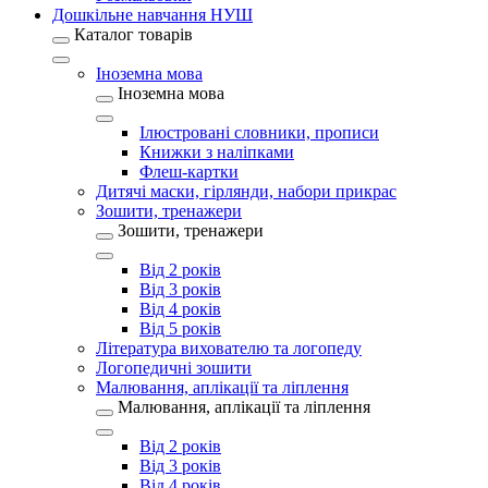
Дошкільне навчання НУШ
Каталог товарів
Іноземна мова
Іноземна мова
Ілюстровані словники, прописи
Книжки з наліпками
Флеш-картки
Дитячі маски, гірлянди, набори прикрас
Зошити, тренажери
Зошити, тренажери
Від 2 років
Від 3 років
Від 4 років
Від 5 років
Література вихователю та логопеду
Логопедичні зошити
Малювання, аплікації та ліплення
Малювання, аплікації та ліплення
Від 2 років
Від 3 років
Від 4 років