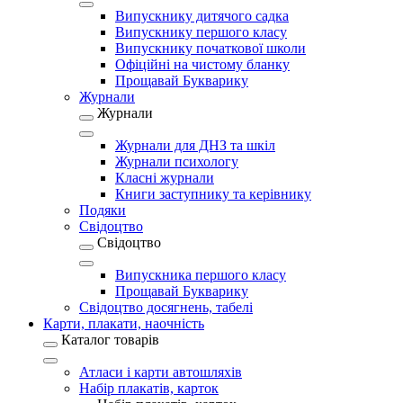
Випускнику дитячого садка
Випускнику першого класу
Випускнику початкової школи
Офіційні на чистому бланку
Прощавай Букварику
Журнали
Журнали
Журнали для ДНЗ та шкіл
Журнали психологу
Класні журнали
Книги заступнику та керівнику
Подяки
Свідоцтво
Свідоцтво
Випускника першого класу
Прощавай Букварику
Свідоцтво досягнень, табелі
Карти, плакати, наочність
Каталог товарів
Атласи і карти автошляхів
Набір плакатів, карток