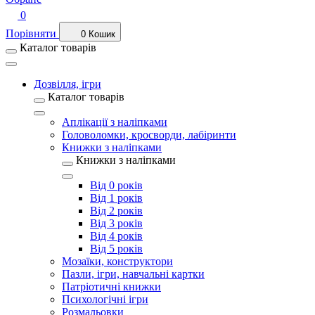
0
Порівняти
0
Кошик
Каталог товарів
Дозвілля, ігри
Каталог товарів
Аплікації з наліпками
Головоломки, кросворди, лабіринти
Книжки з наліпками
Книжки з наліпками
Від 0 років
Від 1 років
Від 2 років
Від 3 років
Від 4 років
Від 5 років
Мозаїки, конструктори
Пазли, ігри, навчальні картки
Патріотичні книжки
Психологічні ігри
Розмальовки