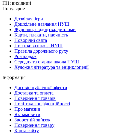
ПН: вихідний
Популярне
Дозвілля, ігри
Дошкільне навчання НУШ
Журнали, свідоцтва, дипломи
Карти, плакати, наочність
Новорічні свята
Початкова школа НУШ
Правила дорожнього руху
Розпродаж
Середня та старша школа НУШ
Художня література та енциклопедії
Інформація
Договір публічної оферти
Доставка та оплата
Повернення товарів
Політика конфіденційності
Про магазин
Як замовити
Зворотній зв’язок
Повернення товару
Карта сайту