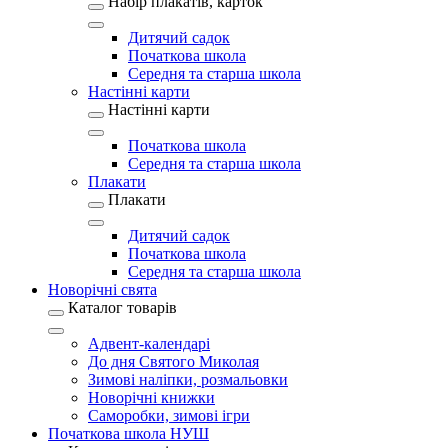
Набір плакатів, карток
Дитячий садок
Початкова школа
Середня та старша школа
Настінні карти
Настінні карти
Початкова школа
Середня та старша школа
Плакати
Плакати
Дитячий садок
Початкова школа
Середня та старша школа
Новорічні свята
Каталог товарів
Адвент-календарі
До дня Святого Миколая
Зимові наліпки, розмальовки
Новорічні книжки
Саморобки, зимові ігри
Початкова школа НУШ