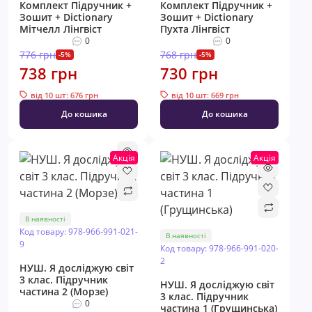
Комплект Підручник +
Комплект Підручник +
Зошит + Dictionary
Зошит + Dictionary
Мітчелл Лінгвіст
Пухта Лінгвіст
0
0
776 грн
768 грн
-5%
-5%
738 грн
730 грн
від 10 шт: 676 грн
від 10 шт: 669 грн
До кошика
До кошика
Акція
Акція
В наявності
Код товару: 978-966-991-021-
В наявності
9
Код товару: 978-966-991-020-
2
НУШ. Я досліджую світ
3 клас. Підручник
НУШ. Я досліджую світ
частина 2 (Морзе)
3 клас. Підручник
0
частина 1 (Грущинська)