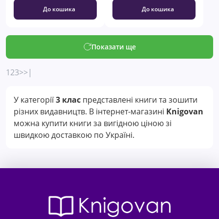
До кошика
До кошика
Показати ще
1
2
3
>
>|
У категорії
3 клас
представлені книги та зошити
різних видавництв. В інтернет-магазині
Knigovan
можна купити книги за вигідною ціною зі
швидкою доставкою по Україні.