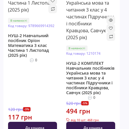
В наявності
Код товару: 9789669914392
НУШ-2 Навчальний
посібник Оріон
Математика 3 клас
В наявності
Частина 1 Листопад
Код товару: 1210174
(2025 рік)
0
НУШ-2 КОМПЛЕКТ
Навчальних посібників
Українська мова та
читання 3 клас у 4
частинах Пiдручники i
посiбники Кравцова,
Савчук (2025 рік)
0
520 грн
-5%
120 грн
494 грн
-3%
117 грн
від 10 шт: 468 грн
До кошика
До кошика