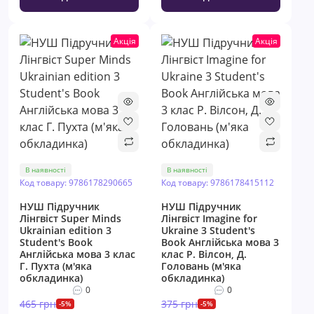
Акція
Акція
В наявності
В наявності
Код товару: 9786178290665
Код товару: 9786178415112
НУШ Підручник
НУШ Підручник
Лінгвіст Super Minds
Лінгвіст Imagine for
Ukrainian edition 3
Ukraine 3 Student's
Student's Book
Book Англійська мова 3
Англійська мова 3 клас
клас Р. Вілсон, Д.
Г. Пухта (м'яка
Головань (м'яка
обкладинка)
обкладинка)
0
0
465 грн
375 грн
-5%
-5%