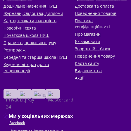
Дошкільне навчання НУШ
Доставка та оплата
Журнали, свідоцтва, дипломи
Повернення товарів
Карти, плакати, наочність
Політика
конфіденційності
Новорічні свята
Про магазин
Початкова школа НУШ
Як замовити
Правила дорожнього руху
Зворотній зв’язок
Розпродаж
Повернення товару
Середня та старша школа НУШ
Карта сайту
Художня література та
енциклопедії
Видавництва
Акції
Ми у соціальних мережах
Facebook
Наш партнер: knygovsesvit.in.ua