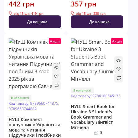
442 грн
357 грн
від 15 шт: 419 грн
від 15 шт: 338 грн
До кошика
До кошика
Акція
Акція
В наявності
Код товару: 9786180545173
В наявності
Код товару: 9789660744875,
НУШ Smart Book for
9789660744882
Ukraine 3 Student's
Book Grammar and
НУШ Комплект
Vocabulary Лінгвіст
підручників Українська
Мітчелл
мова та читання
0
Пiдручники i посiбники