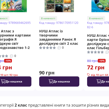
вності
В наявності
В наявності
овару: 9789669462695
Код товару: 9786170951120
Код товару: 97
82-6
Атлас з
НУШ Атлас із
турними картами
творчими
НУШ Атлас +
ографія Я
завданнями Ранок Я
карти Оріон
іджую світ
досліджую світ 2 клас
досліджую с
одознавство 1-2
0
клас Гільбе
0
грн
80 грн
-10%
-10%
4 грн
72 грн
90 грн
 10 шт: 92 грн
від 10 шт: 64
До кошика
До кошика
До к
атегорії
2 клас
представлені книги та зошити різних вида