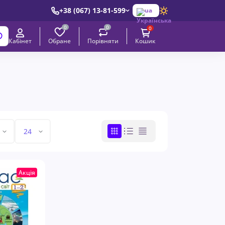
+38 (067) 13-81-599
ua
0
0
0
Обране
Порівняти
Кабінет
Кошик
Акція