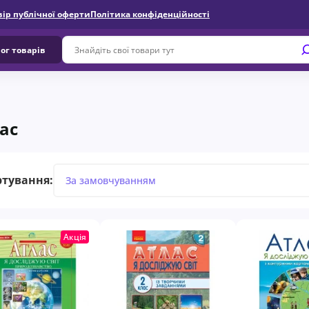
вір публічної оферти
Політика конфіденційності
ог товарів
лас
ртування:
Акція