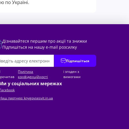
ю по Україні.
Дізнавайтеся першим про акції та знижки
Підпишіться на нашу e-mail розсилку
Підпишіться
Я
Політика
і згоден з
прочитав
конфіденційності
вимогами
Ми у соціальних мережах
Facebook
Наш партнер: knygovsesvit.in.ua