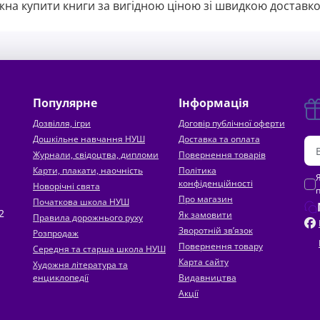
на купити книги за вигідною ціною зі швидкою доставко
Популярне
Інформація
Дозвілля, ігри
Договір публічної оферти
Дошкільне навчання НУШ
Доставка та оплата
Журнали, свідоцтва, дипломи
Повернення товарів
Карти, плакати, наочність
Політика
конфіденційності
Новорічні свята
Про магазин
Початкова школа НУШ
2
Як замовити
Правила дорожнього руху
Зворотній зв’язок
Розпродаж
Повернення товару
Середня та старша школа НУШ
Карта сайту
Художня література та
енциклопедії
Видавництва
Акції