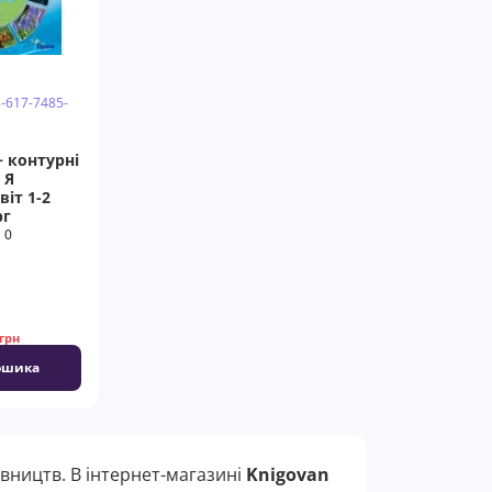
8-617-7485-
 контурні
 Я
віт 1-2
рг
0
 грн
ошика
вництв. В інтернет-магазині
Knigovan