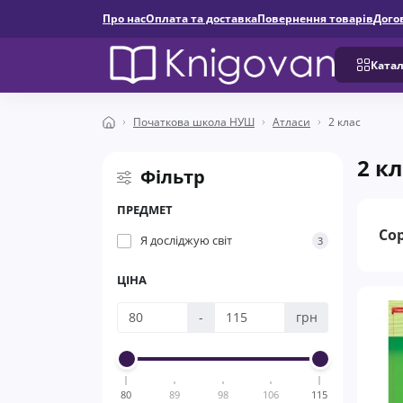
Про нас
Оплата та доставка
Повернення товарів
Дого
Катал
Початкова школа НУШ
Атласи
2 клас
2 к
Фільтр
ПРЕДМЕТ
Со
Я досліджую світ
3
ЦІНА
-
грн
80
89
98
106
115