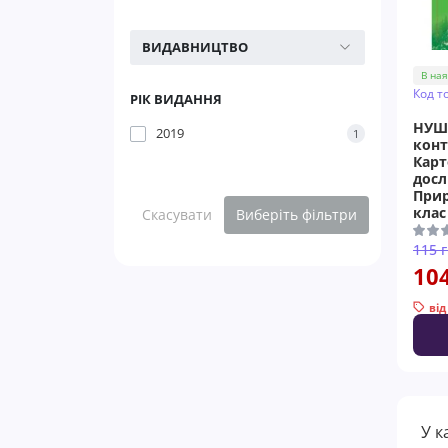
ВИДАВНИЦТВО
В ная
Код т
РІК ВИДАННЯ
НУШ 
2019
1
кон
Карт
досл
Прир
клас
Скасувати
Виберіть фільтри
115 
10
від
У к