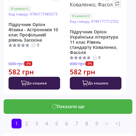
В наявності
Код товару: 9786177485673
В наявності
Код товару: 9786177712502
Підручник Оріон ​
Фізика - Астрономія 10
Підручник Оріон ​
клас Профільний
Українська література
рівень Засєкіна
11 клас Рівень
0
стандарту Коваленко,
Фасоля
0
600 грн
600 грн
-3%
-3%
582 грн
582 грн
До кошика
До кошика
Показати ще
1
2
3
4
5
6
7
8
9
>
>|