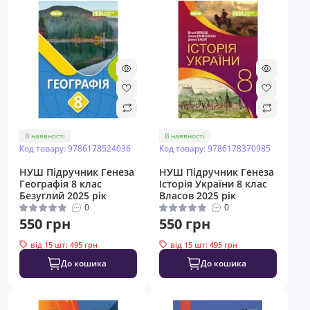
В наявності
В наявності
Код товару: 9786178524036
Код товару: 9786178370985
НУШ Підручник Генеза
НУШ Підручник Генеза
Географія 8 клас
Історія України 8 клас
Безуглий 2025 рік
Власов 2025 рік
0
0
550 грн
550 грн
від 15 шт: 495 грн
від 15 шт: 495 грн
До кошика
До кошика