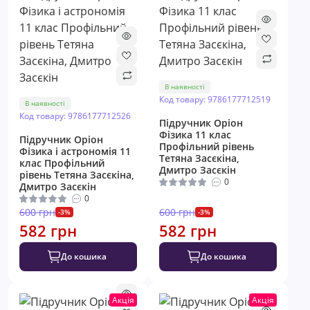
В наявності
Код товару: 9786177712519
В наявності
Код товару: 9786177712526
Підручник Оріон ​
Фізика 11 клас
Підручник Оріон ​
Профільний рівень
Фізика і астрономія 11
Тетяна Засєкіна,
клас Профільний
Дмитро Засєкін
рівень Тетяна Засєкіна,
0
Дмитро Засєкін
0
600 грн
600 грн
-3%
-3%
582 грн
582 грн
До кошика
До кошика
Акція
Акція