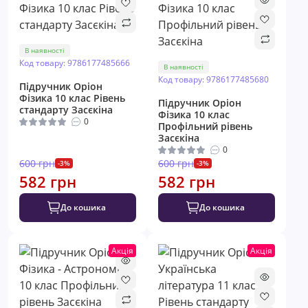
В наявності
Код товару: 9786177485666
В наявності
Код товару: 9786177485680
Підручник Оріон ​
Фізика 10 клас Рівень
Підручник Оріон ​
стандарту Засєкіна
Фізика 10 клас
0
Профільний рівень
Засєкіна
0
600 грн
600 грн
-3%
-3%
582 грн
582 грн
До кошика
До кошика
Акція
Акція