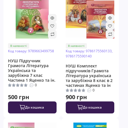
В наявності
В наявності
Код товару: 9789663499758
Код товару: 9786175560133,
9786175590140
НУШ Підручник
Грамота Література
НУШ Комплект
Українська та
підручників Грамота
зарубіжна 7 клас
Література українська
Частина 1 Яценко та ін.
та зарубіжна 8 клас в 2
0
частинах Яценко та ін
0
500 грн
900 грн
До кошика
До кошика