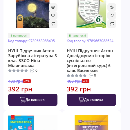
В наявності
В наявності
Код товару: 9789663088495
Код товару: 9789663088624
НУШ Підручник Астон
НУШ Підручник Астон
Зарубіжна література 5
Досліджуємо історію і
клас ЗЗСО Ніна
суспільство
Міляновська
(інтегрований курс) 6
клас Васильків
0
0
400 грн
400 грн
-2%
-2%
392 грн
392 грн
До кошика
До кошика