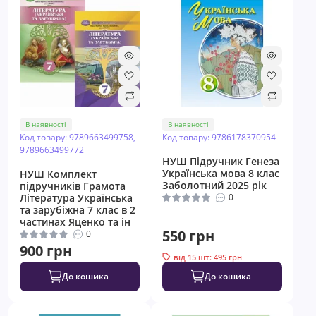
В наявності
В наявності
Код товару: 9789663499758,
Код товару: 9786178370954
9789663499772
НУШ Підручник Генеза
Українська мова 8 клас
НУШ Комплект
Заболотний 2025 рік
підручників Грамота
Література Українська
0
та зарубіжна 7 клас в 2
частинах Яценко та ін
550 грн
0
900 грн
від 15 шт: 495 грн
До кошика
До кошика