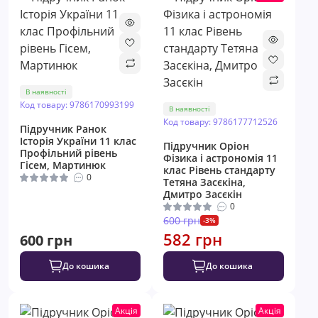
В наявності
Код товару: 9786170993199
В наявності
Код товару: 9786177712526
Підручник Ранок
Історія України 11 клас
Підручник Оріон ​
Профільний рівень
Фізика і астрономія 11
Гісем, Мартинюк
клас Рівень стандарту
0
Тетяна Засєкіна,
Дмитро Засєкін
0
600 грн
-3%
582 грн
600 грн
До кошика
До кошика
Акція
Акція