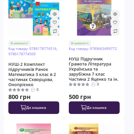
В наявності
В наявності
Код товару: 9786178774516,
Код товару: 9789663499772
9786178774509
НУШ Підручник
Грамота Література
НУШ-2 Комплект
Українська та
підручників Ранок
зарубіжна 7 клас
Математика 3 клас в 2
Частина 2 Яценко та ін.
частинах Скворцова,
Онопрієнко
0
0
800 грн
500 грн
До кошика
До кошика