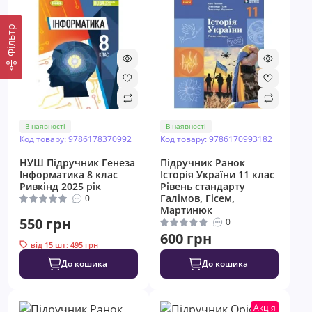
Фільтр
В наявності
В наявності
Код товару: 9786178370992
Код товару: 9786170993182
НУШ Підручник Генеза
Підручник Ранок
Інформатика 8 клас
Історія України 11 клас
Ривкінд 2025 рік
Рівень стандарту
Галімов, Гісем,
0
Мартинюк
550 грн
0
600 грн
від 15 шт: 495 грн
До кошика
До кошика
Акція