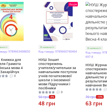
Акція
вності
В наявності
В наявності
овару: 9789663498850
Код товару: 9789660740464
Код товару: 97
697-8
 Книжка для
НУШ Зошит
еля Грамота
спостережень
НУШ Журна
їнська мова 4
учителя/учительки за
спостережен
 Захарійчук
навчальним поступом
навчальною
учнів початковової
0
діяльністю у
школи з іноземної
результатам
мови Пiдручники i
навчання Ве
посiбники
0
50 грн
70 грн
-4%
-10%
48 грн
63 грн