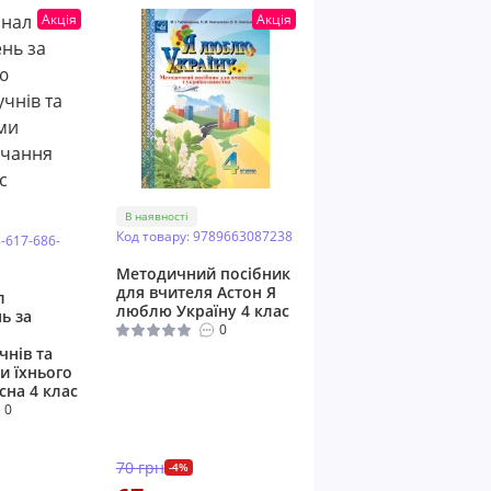
Акція
Акція
В наявності
Код товару: 9789663087238
8-617-686-
Методичний посібник
для вчителя Астон Я
л
люблю Україну 4 клас
ь за
0
чнів та
и їхнього
сна 4 клас
0
70 грн
-4%