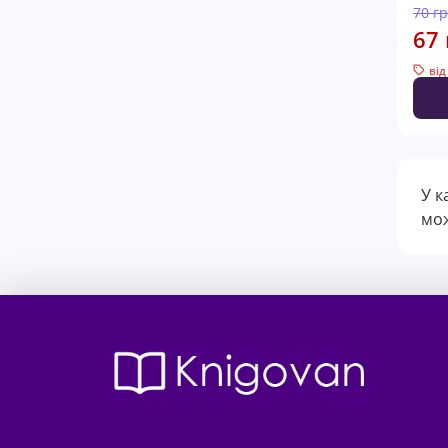
70 г
67 
від
У к
мож