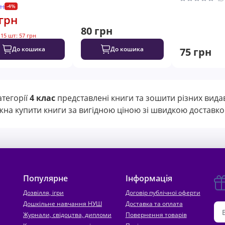
рн
-4%
грн
80 грн
 15 шт: 57 грн
До кошика
До кошика
75 грн
атегорії
4 клас
представлені книги та зошити різних вида
на купити книги за вигідною ціною зі швидкою доставкою
Популярне
Інформація
Дозвілля, ігри
Договір публічної оферти
Дошкільне навчання НУШ
Доставка та оплата
Журнали, свідоцтва, дипломи
Повернення товарів