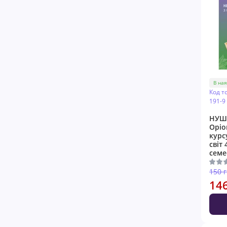
В ная
Код т
191-9
НУШ 
Оріо
курс
світ 
семе
150 
14