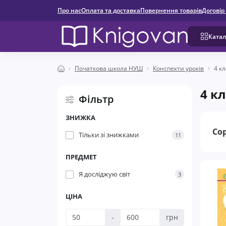
Про нас
Оплата та доставка
Повернення товарів
Договір
Катал
Початкова школа НУШ
Конспекти уроків
4 кл
4 к
Фільтр
ЗНИЖКА
Со
Тільки зі знижками
11
ПРЕДМЕТ
Я досліджую світ
3
ЦІНА
-
грн