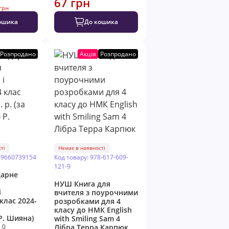
67 грн
 грн
ошика
До кошика
Розпродано
Акція
Розпродано
ті
Немає в наявності
89660739154
Код товару: 978-617-609-
121-9
арне
НУШ Книга для
i
вчителя з поурочними
клас 2024-
розробками для 4
класу до НМК English
. Шияна)
with Smiling Sam 4
0
Лiбра Терра Карпюк