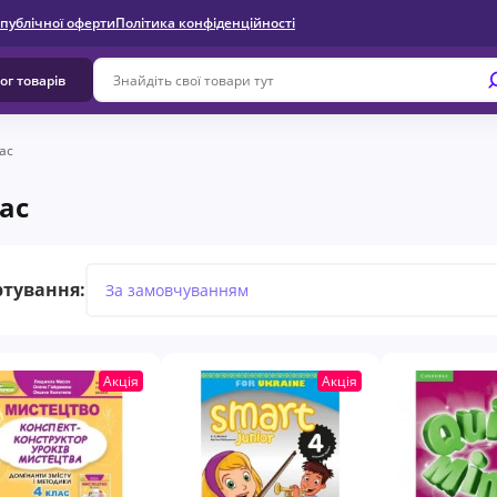
 публічної оферти
Політика конфіденційності
ог товарів
ас
лас
ртування:
Акція
Акція