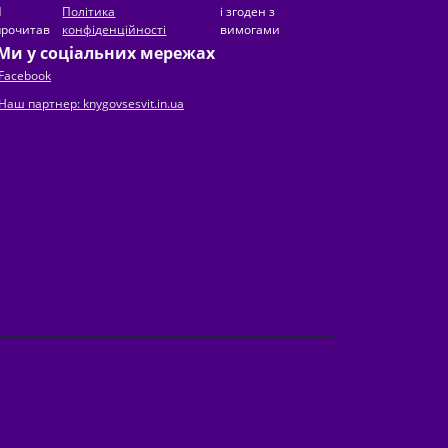
Я
Політика
і згоден з
прочитав
конфіденційності
вимогами
Ми у соціальних мережах
Facebook
Наш партнер: knygovsesvit.in.ua