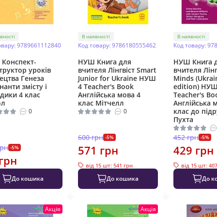
вності
В наявності
В наявності
овару: 9789661112840
Код товару: 9786180555462
Код товару: 97
Конспект-
НУШ Книга для
НУШ Книга 
труктор уроків
вчителя Лінгвіст Smart
вчителя Лінг
ецтва Генеза
Junior for Ukraine НУШ
Minds (Ukrai
нанти змісту і
4 Teacher's Book
edition) НУШ
дики 4 клас
Англійська мова 4
Teacher's Bo
ол
клас Мітчелл
Англійська 
клас до під
0
0
Пухта
600 грн
452 грн
-5%
-5%
грн
571 грн
429 грн
-5%
грн
від 15 шт: 541 грн
від 15 шт: 40
До кошика
До кошика
До к
Акція
Акція