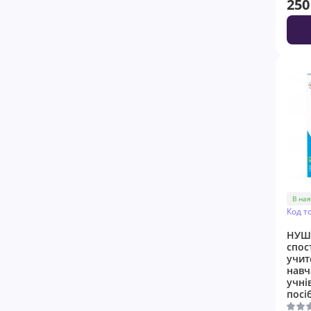
250
В ная
Код т
НУШ
спос
учит
навч
учні
посi