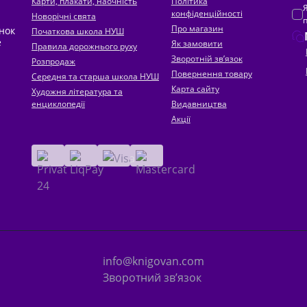
Карти, плакати, наочність
Політика
конфіденційності
Новорічні свята
Про магазин
инок
Початкова школа НУШ
е
Як замовити
Правила дорожнього руху
Зворотній зв’язок
Розпродаж
Повернення товару
Середня та старша школа НУШ
Карта сайту
Художня література та
енциклопедії
Видавництва
Акції
info@knigovan.com
Зворотний зв’язок