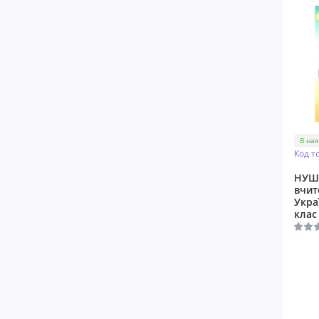
В ная
Код т
НУШ
вчит
Укра
клас