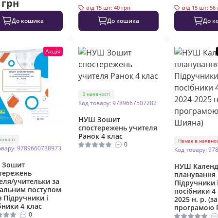
 грн
від 15 шт: 40 грн
від 15 шт: 56
До кошика
До кошика
До к
Акція
В наявності
Код товару: 9789667507282
НУШ Зошит
спостережень учителя
Ранок 4 клас
вності
Немає в наявнос
0
овару: 9789660738973
Код товару: 97
 Зошит
НУШ Календ
тережень
планування
еля/учительки за
Пiдручники 
альним поступом
посiбники 4 
в Пiдручники i
2025 н. р. (за
бники 4 клас
програмою Р
0