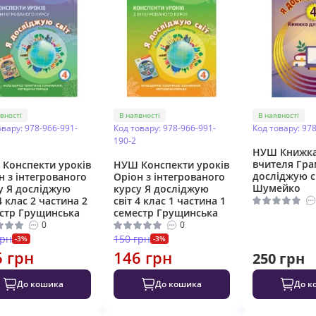
вності
В наявності
В наявності
овару: 978-966-991-
Код товару: 978-966-991-
Код товару: 97
190-2
НУШ Книжка
вчителя Гра
Конспекти уроків
НУШ Конспекти уроків
досліджую св
н з інтегрованого
Оріон з інтегрованого
Шумейко
у Я досліджую
курсу Я досліджую
4 клас 2 частина 2
світ 4 клас 1 частина 1
стр Грущинська
семестр Грущинська
0
0
грн
150 грн
-3%
-3%
6 грн
146 грн
250 грн
До кошика
До кошика
До к