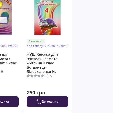
В наявності
89663498997
Код товару: 9789663498843
 для
НУШ Книжка для
мота Я
вчителя Грамота
іт 4 клас
Читання 4 клас
Богданець-
Білоскаленко Н.
0
0
250 грн
ошика
До кошика