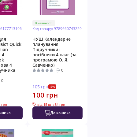
В наявності
86177713196
Код товару: 9789660743229
для
НУШ Календарне
віст Quick
планування
nian
Пiдручники i
 4
посiбники 4 клас (за
ok
програмою О. Я.
мова 4
Савченко)
ручника
0
0
105 грн
-5%
100 грн
7 грн
від 15 шт: 84 грн
ошика
До кошика