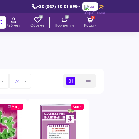
+38 (067) 13-81-599
ua
0
0
0
Обране
Порівняти
Кабінет
Кошик
Акція
Акція