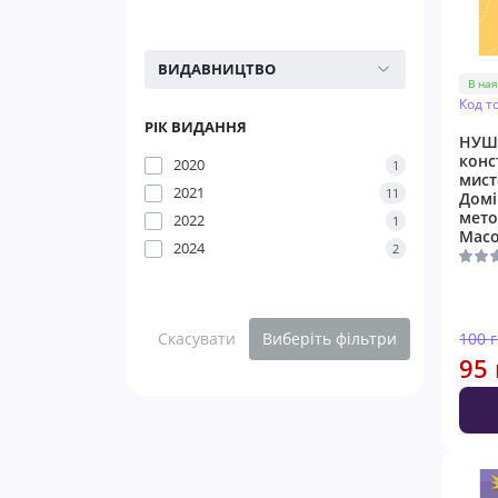
ВИДАВНИЦТВО
В ная
Код т
РІК ВИДАННЯ
НУШ 
конс
2020
1
мист
2021
11
Домі
мето
2022
1
Мас
2024
2
Скасувати
Виберіть фільтри
100 
95 