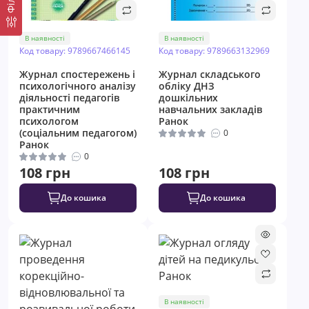
В наявності
В наявності
Код товару: 9789667466145
Код товару: 9789663132969
Журнал спостережень і
Журнал складського
психологічного аналізу
обліку ДНЗ
діяльності педагогів
дошкільних
практичним
навчальних закладів
психологом
Ранок
(соціальним педагогом)
0
Ранок
0
108 грн
108 грн
До кошика
До кошика
В наявності