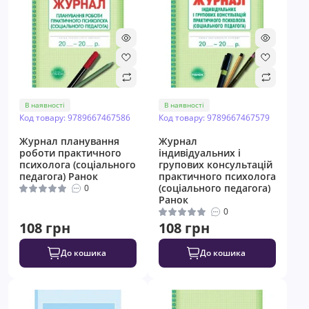
В наявності
В наявності
Код товару: 9789667467586
Код товару: 9789667467579
Журнал планування
Журнал
роботи практичного
індивідуальних і
психолога (соціального
групових консультацій
педагога) Ранок
практичного психолога
(соціального педагога)
0
Ранок
0
108 грн
108 грн
До кошика
До кошика