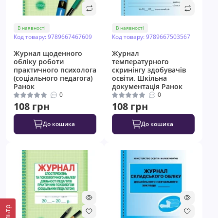
В наявності
В наявності
Код товару: 9789667467609
Код товару: 9789667503567
Журнал щоденного
Журнал
обліку роботи
температурного
практичного психолога
скринінгу здобувачів
(соціального педагога)
освіти. Шкільна
Ранок
документація Ранок
0
0
108 грн
108 грн
До кошика
До кошика
Фільтр