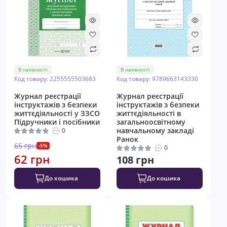
В наявності
В наявності
Код товару: 2255555503683
Код товару: 9789663143330
Журнал реєстрації
Журнал реєстрації
інструктажів з безпеки
інструктажів з безпеки
життєдіяльності у ЗЗСО
життєдіяльності в
Пiдручники i посiбники
загальноосвітному
навчальному закладі
0
Ранок
65 грн
-5%
0
62 грн
108 грн
До кошика
До кошика