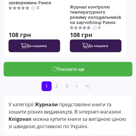
захворювань Ранок
Журнал контролю
0
температурного
режиму холодильників
на харчоблоці Ранок
0
108 грн
108 грн
До кошика
До кошика
Показати ще
1
2
3
>
>|
У категорії
Журнали
представлені книги та
зошити різних видавництв. В інтернет-магазині
Knigovan
можна купити книги за вигідною ціною
зі швидкою доставкою по Україні.