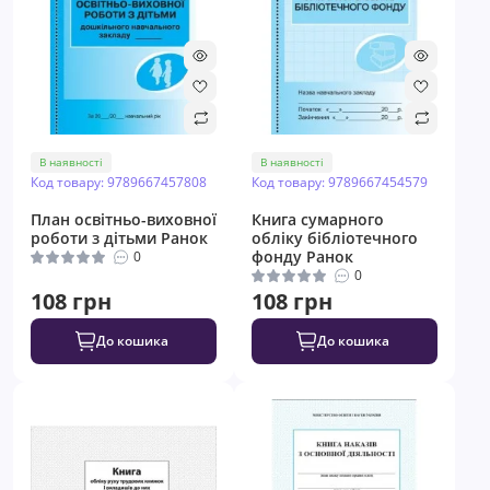
В наявності
В наявності
Код товару: 9789667457808
Код товару: 9789667454579
План освітньо-виховної
Книга сумарного
роботи з дітьми Ранок
обліку бібліотечного
фонду Ранок
0
0
108 грн
108 грн
До кошика
До кошика