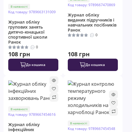
Код товару: 9789667470869
В наявності
Код товару: 9789663131009
Журнал обліку
виданих підручників і
Журнал обліку
навчальних посібників
групових занять
Ранок
дитячо-юнацької
0
спортивної школи
Ранок
0
108 грн
108 грн
До кошика
До кошика
В наявності
Код товару: 9789667454616
В наявності
Журнал обліку
Код товару: 9789667454548
інфекційних