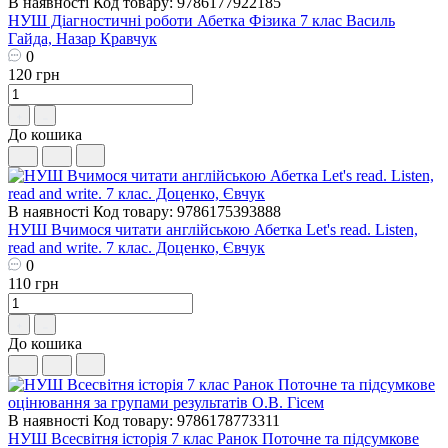
В наявності
Код товару: 9786177922185
НУШ Діагностичні роботи Абетка Фізика 7 клас Василь
Гайда, Назар Кравчук
0
120 грн
До кошика
В наявності
Код товару: 9786175393888
НУШ Вчимося читати англійською Абетка Let's read. Listen,
read and write. 7 клас. Доценко, Євчук
0
110 грн
До кошика
В наявності
Код товару: 9786178773311
НУШ Всесвітня історія 7 клас Ранок Поточне та підсумкове