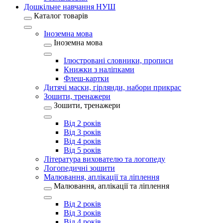
Дошкільне навчання НУШ
Каталог товарів
Іноземна мова
Іноземна мова
Ілюстровані словники, прописи
Книжки з наліпками
Флеш-картки
Дитячі маски, гірлянди, набори прикрас
Зошити, тренажери
Зошити, тренажери
Від 2 років
Від 3 років
Від 4 років
Від 5 років
Література вихователю та логопеду
Логопедичні зошити
Малювання, аплікації та ліплення
Малювання, аплікації та ліплення
Від 2 років
Від 3 років
Від 4 років