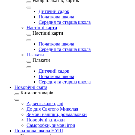
Набір плакатів, карток
Дитячий садок
Початкова школа
Середня та старша школа
Настінні карти
Настінні карти
Початкова школа
Середня та старша школа
Плакати
Плакати
Дитячий садок
Початкова школа
Середня та старша школа
Новорічні свята
Каталог товарів
Адвент-календарі
До дня Святого Миколая
Зимові наліпки, розмальовки
Новорічні книжки
Саморобки, зимові ігри
Початкова школа НУШ