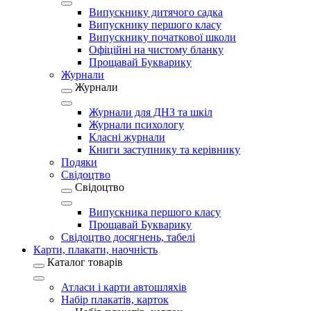
Випускнику дитячого садка
Випускнику першого класу
Випускнику початкової школи
Офіційні на чистому бланку
Прощавай Букварику
Журнали
Журнали
Журнали для ДНЗ та шкіл
Журнали психологу
Класні журнали
Книги заступнику та керівнику
Подяки
Свідоцтво
Свідоцтво
Випускника першого класу
Прощавай Букварику
Свідоцтво досягнень, табелі
Карти, плакати, наочність
Каталог товарів
Атласи і карти автошляхів
Набір плакатів, карток