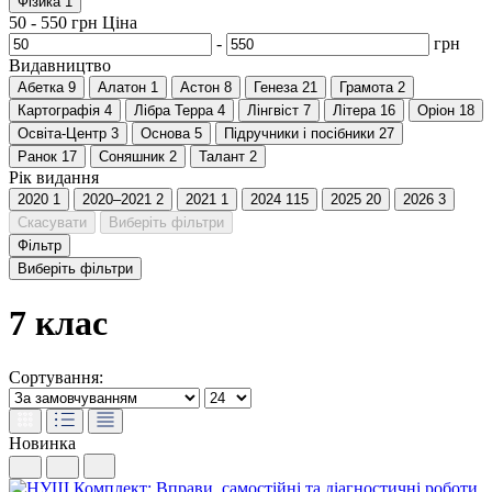
Фізика
1
50
-
550
грн
Ціна
-
грн
Видавництво
Абетка
9
Алатон
1
Астон
8
Генеза
21
Грамота
2
Картографія
4
Лібра Терра
4
Лінгвіст
7
Літера
16
Оріон
18
Освіта-Центр
3
Основа
5
Пiдручники i посiбники
27
Ранок
17
Соняшник
2
Талант
2
Рік видання
2020
1
2020–2021
2
2021
1
2024
115
2025
20
2026
3
Скасувати
Виберіть фільтри
Фільтр
Виберіть фільтри
7 клас
Сортування:
Новинка