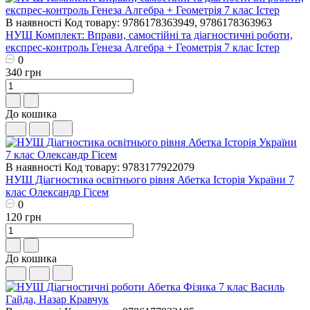
В наявності
Код товару: 9786178363949, 9786178363963
НУШ Комплект: Вправи, самостійні та діагностичні роботи,
експрес-контроль Генеза Алгебра + Геометрія 7 клас Істер
0
340 грн
До кошика
В наявності
Код товару: 9783177922079
НУШ Діагностика освітнього рівня Абетка Історія України 7
клас Олександр Гісем
0
120 грн
До кошика