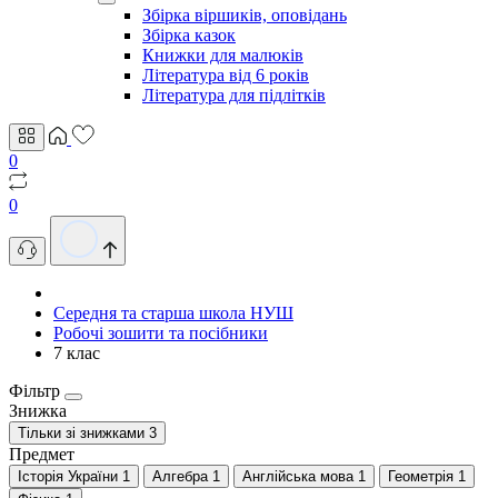
Збірка віршиків, оповідань
Збірка казок
Книжки для малюків
Література від 6 років
Література для підлітків
0
0
Середня та старша школа НУШ
Робочі зошити та посібники
7 клас
Фільтр
Знижка
Тільки зі знижками
3
Предмет
Історія України
1
Алгебра
1
Англійська мова
1
Геометрія
1