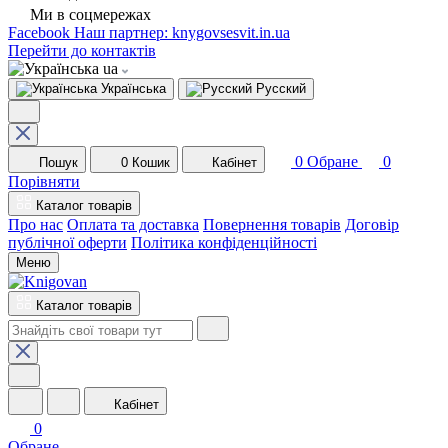
Ми в соцмережах
Facebook
Наш партнер: knygovsesvit.in.ua
Перейти до контактів
ua
Українська
Русский
0
Обране
0
Пошук
0
Кошик
Кабінет
Порівняти
Каталог товарів
Про нас
Оплата та доставка
Повернення товарів
Договір
публічної оферти
Політика конфіденційності
Меню
Каталог товарів
Кабінет
0
Обране