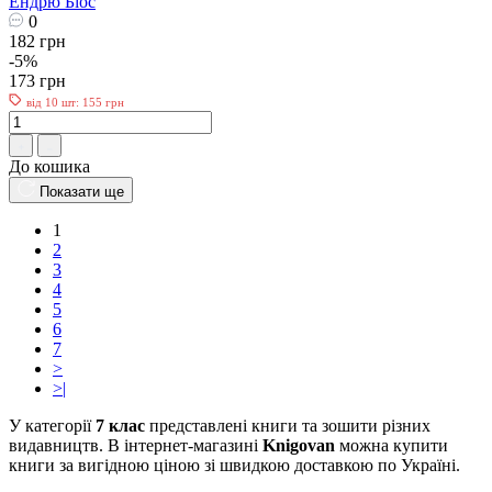
Ендрю Біос
0
182 грн
-5%
173 грн
від 10 шт: 155 грн
До кошика
Показати ще
1
2
3
4
5
6
7
>
>|
У категорії
7 клас
представлені книги та зошити різних
видавництв. В інтернет-магазині
Knigovan
можна купити
книги за вигідною ціною зі швидкою доставкою по Україні.