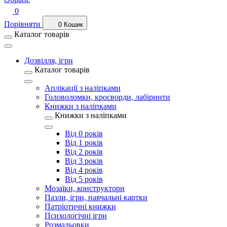
0
Порівняти
0
Кошик
Каталог товарів
Дозвілля, ігри
Каталог товарів
Аплікації з наліпками
Головоломки, кросворди, лабіринти
Книжки з наліпками
Книжки з наліпками
Від 0 років
Від 1 років
Від 2 років
Від 3 років
Від 4 років
Від 5 років
Мозаїки, конструктори
Пазли, ігри, навчальні картки
Патріотичні книжки
Психологічні ігри
Розмальовки