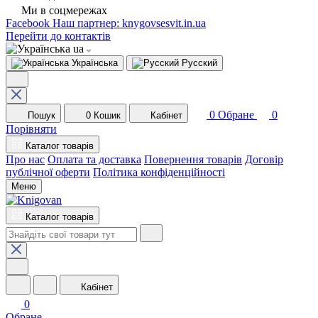
Ми в соцмережах
Facebook
Наш партнер: knygovsesvit.in.ua
Перейти до контактів
ua
Українська
Русский
0
Обране
0
Пошук
0
Кошик
Кабінет
Порівняти
Каталог товарів
Про нас
Оплата та доставка
Повернення товарів
Договір
публічної оферти
Політика конфіденційності
Меню
Каталог товарів
Кабінет
0
Обране