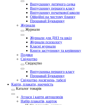
Випускнику дитячого садка
Випускнику першого класу
Випускнику початкової школи
Офіційні на чистому бланку
Прощавай Букварику
Журнали
Журнали
Журнали для ДНЗ та шкіл
Журнали психологу
Класні журнали
Книги заступнику та керівнику
Подяки
Свідоцтво
Свідоцтво
Випускника першого класу
Прощавай Букварику
Свідоцтво досягнень, табелі
Карти, плакати, наочність
Каталог товарів
Атласи і карти автошляхів
Набір плакатів, карток