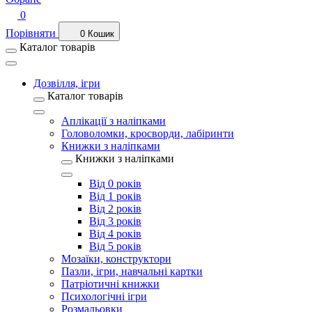
0
Порівняти
0
Кошик
Каталог товарів
Дозвілля, ігри
Каталог товарів
Аплікації з наліпками
Головоломки, кросворди, лабіринти
Книжки з наліпками
Книжки з наліпками
Від 0 років
Від 1 років
Від 2 років
Від 3 років
Від 4 років
Від 5 років
Мозаїки, конструктори
Пазли, ігри, навчальні картки
Патріотичні книжки
Психологічні ігри
Розмальовки