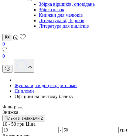
Збірка віршиків, оповідань
Збірка казок
Книжки для малюків
Література від 6 років
Література для підлітків
0
0
Журнали, свідоцтва, дипломи
Дипломи
Офіційні на чистому бланку
Фільтр
Знижка
Тільки зі знижками
2
10
-
50
грн
Ціна
-
грн
Видавництво