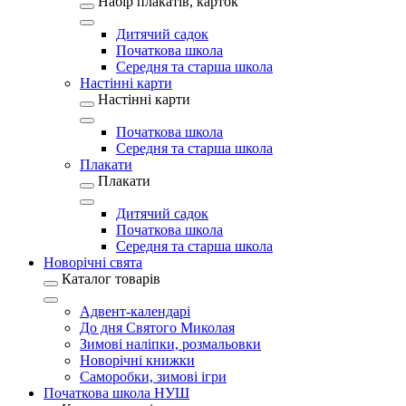
Набір плакатів, карток
Дитячий садок
Початкова школа
Середня та старша школа
Настінні карти
Настінні карти
Початкова школа
Середня та старша школа
Плакати
Плакати
Дитячий садок
Початкова школа
Середня та старша школа
Новорічні свята
Каталог товарів
Адвент-календарі
До дня Святого Миколая
Зимові наліпки, розмальовки
Новорічні книжки
Саморобки, зимові ігри
Початкова школа НУШ