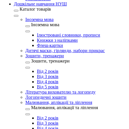
Дошкільне навчання НУШ
Каталог товарів
Іноземна мова
Іноземна мова
Ілюстровані словники, прописи
Книжки з наліпками
Флеш-картки
Дитячі маски, гірлянди, набори прикрас
Зошити, тренажери
Зошити, тренажери
Від 2 років
Від 3 років
Від 4 років
Від 5 років
Література вихователю та логопеду
Логопедичні зошити
Малювання, аплікації та ліплення
Малювання, аплікації та ліплення
Від 2 років
Від 3 років
Від 4 років