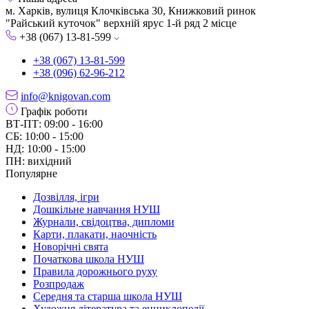
м. Харків, вулиця Клочківська 30, Книжковий ринок
"Райський куточок" верхній ярус 1-й ряд 2 місце
+38 (067) 13-81-599
+38 (067) 13-81-599
+38 (096) 62-96-212
info@knigovan.com
Графік роботи
ВТ-ПТ: 09:00 - 16:00
СБ: 10:00 - 15:00
НД: 10:00 - 15:00
ПН: вихідний
Популярне
Дозвілля, ігри
Дошкільне навчання НУШ
Журнали, свідоцтва, дипломи
Карти, плакати, наочність
Новорічні свята
Початкова школа НУШ
Правила дорожнього руху
Розпродаж
Середня та старша школа НУШ
Художня література та енциклопедії