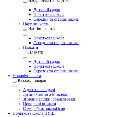
Набір плакатів, карток
Дитячий садок
Початкова школа
Середня та старша школа
Настінні карти
Настінні карти
Початкова школа
Середня та старша школа
Плакати
Плакати
Дитячий садок
Початкова школа
Середня та старша школа
Новорічні свята
Каталог товарів
Адвент-календарі
До дня Святого Миколая
Зимові наліпки, розмальовки
Новорічні книжки
Саморобки, зимові ігри
Початкова школа НУШ