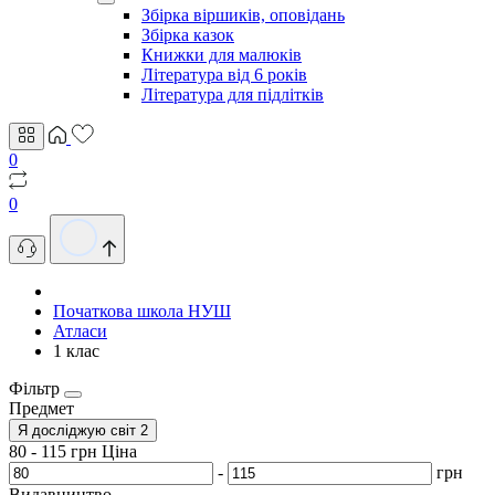
Збірка віршиків, оповідань
Збірка казок
Книжки для малюків
Література від 6 років
Література для підлітків
0
0
Початкова школа НУШ
Атласи
1 клас
Фільтр
Предмет
Я досліджую світ
2
80
-
115
грн
Ціна
-
грн
Видавництво