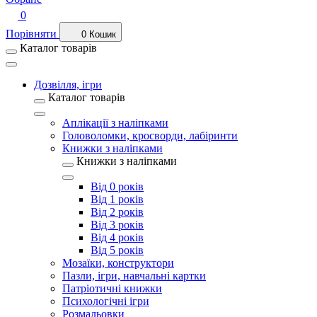
0
Порівняти
0
Кошик
Каталог товарів
Дозвілля, ігри
Каталог товарів
Аплікації з наліпками
Головоломки, кросворди, лабіринти
Книжки з наліпками
Книжки з наліпками
Від 0 років
Від 1 років
Від 2 років
Від 3 років
Від 4 років
Від 5 років
Мозаїки, конструктори
Пазли, ігри, навчальні картки
Патріотичні книжки
Психологічні ігри
Розмальовки