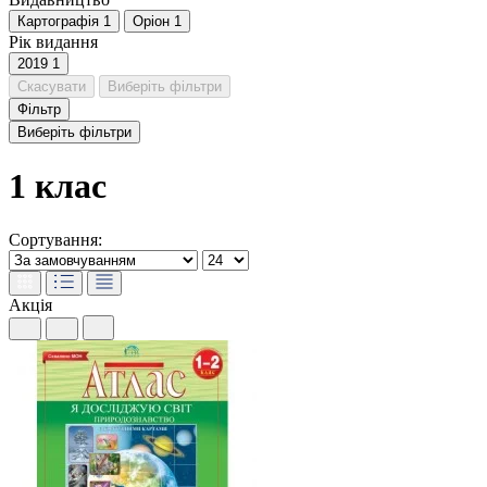
Картографія
1
Оріон
1
Рік видання
2019
1
Скасувати
Виберіть фільтри
Фільтр
Виберіть фільтри
1 клас
Сортування:
Акція