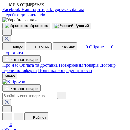
Ми в соцмережах
Facebook
Наш партнер: knygovsesvit.in.ua
Перейти до контактів
ua
Українська
Русский
0
Обране
0
Пошук
0
Кошик
Кабінет
Порівняти
Каталог товарів
Про нас
Оплата та доставка
Повернення товарів
Договір
публічної оферти
Політика конфіденційності
Меню
Каталог товарів
Кабінет
0
Обране