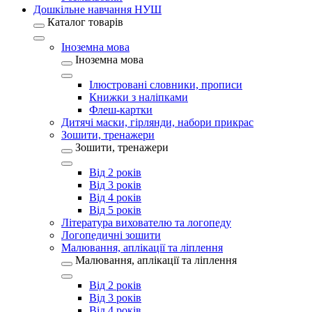
Дошкільне навчання НУШ
Каталог товарів
Іноземна мова
Іноземна мова
Ілюстровані словники, прописи
Книжки з наліпками
Флеш-картки
Дитячі маски, гірлянди, набори прикрас
Зошити, тренажери
Зошити, тренажери
Від 2 років
Від 3 років
Від 4 років
Від 5 років
Література вихователю та логопеду
Логопедичні зошити
Малювання, аплікації та ліплення
Малювання, аплікації та ліплення
Від 2 років
Від 3 років
Від 4 років