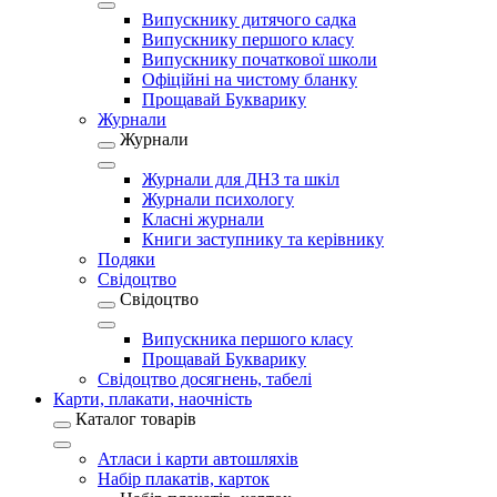
Випускнику дитячого садка
Випускнику першого класу
Випускнику початкової школи
Офіційні на чистому бланку
Прощавай Букварику
Журнали
Журнали
Журнали для ДНЗ та шкіл
Журнали психологу
Класні журнали
Книги заступнику та керівнику
Подяки
Свідоцтво
Свідоцтво
Випускника першого класу
Прощавай Букварику
Свідоцтво досягнень, табелі
Карти, плакати, наочність
Каталог товарів
Атласи і карти автошляхів
Набір плакатів, карток