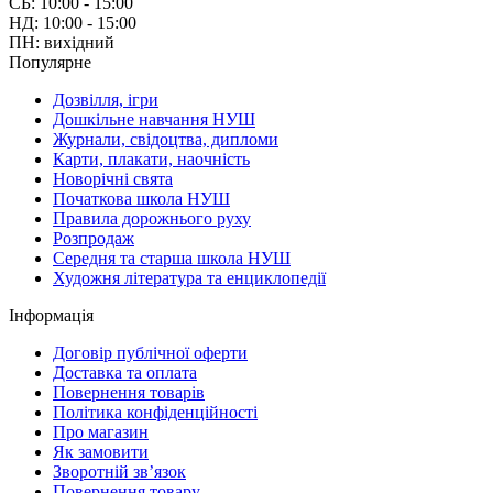
СБ: 10:00 - 15:00
НД: 10:00 - 15:00
ПН: вихідний
Популярне
Дозвілля, ігри
Дошкільне навчання НУШ
Журнали, свідоцтва, дипломи
Карти, плакати, наочність
Новорічні свята
Початкова школа НУШ
Правила дорожнього руху
Розпродаж
Середня та старша школа НУШ
Художня література та енциклопедії
Інформація
Договір публічної оферти
Доставка та оплата
Повернення товарів
Політика конфіденційності
Про магазин
Як замовити
Зворотній зв’язок
Повернення товару