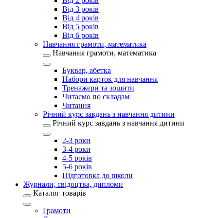
Від 2 років
Від 3 років
Від 4 років
Від 5 років
Від 6 років
Навчання грамоти, математика
Навчання грамоти, математика
Буквар, абетка
Набори карток для навчання
Тренажери та зошити
Читаємо по складам
Читання
Річний курс завдань з навчання дитини
Річний курс завдань з навчання дитини
2-3 роки
3-4 роки
4-5 років
5-6 років
Підготовка до школи
Журнали, свідоцтва, дипломи
Каталог товарів
Грамоти