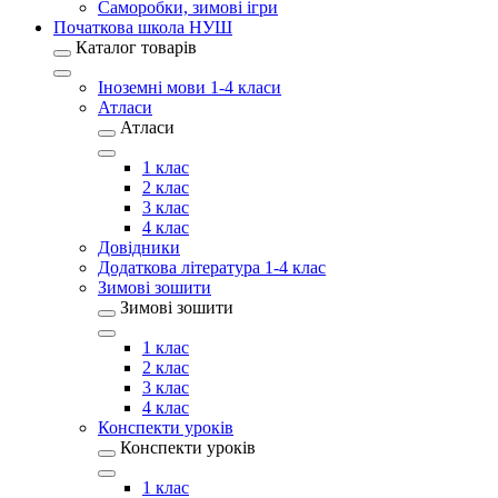
Саморобки, зимові ігри
Початкова школа НУШ
Каталог товарів
Іноземні мови 1-4 класи
Атласи
Атласи
1 клас
2 клас
3 клас
4 клас
Довідники
Додаткова література 1-4 клас
Зимові зошити
Зимові зошити
1 клас
2 клас
3 клас
4 клас
Конспекти уроків
Конспекти уроків
1 клас