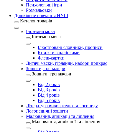
Психологічні ігри
Розмальовки
Дошкільне навчання НУШ
Каталог товарів
Іноземна мова
Іноземна мова
Ілюстровані словники, прописи
Книжки з наліпками
Флеш-картки
Дитячі маски, гірлянди, набори прикрас
Зошити, тренажери
Зошити, тренажери
Від 2 років
Від 3 років
Від 4 років
Від 5 років
Література вихователю та логопеду
Логопедичні зошити
Малювання, аплікації та ліплення
Малювання, аплікації та ліплення