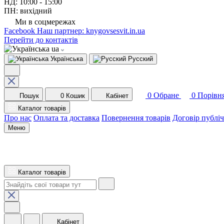
НД: 10:00 - 15:00
ПН: вихідний
Ми в соцмережах
Facebook
Наш партнер: knygovsesvit.in.ua
Перейти до контактів
ua
Українська
Русский
0
Обране
0
Порівн
Пошук
0
Кошик
Кабінет
Каталог товарів
Про нас
Оплата та доставка
Повернення товарів
Договір публі
Меню
Каталог товарів
Кабінет