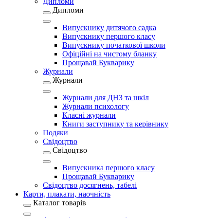
Дипломи
Дипломи
Випускнику дитячого садка
Випускнику першого класу
Випускнику початкової школи
Офіційні на чистому бланку
Прощавай Букварику
Журнали
Журнали
Журнали для ДНЗ та шкіл
Журнали психологу
Класні журнали
Книги заступнику та керівнику
Подяки
Свідоцтво
Свідоцтво
Випускника першого класу
Прощавай Букварику
Свідоцтво досягнень, табелі
Карти, плакати, наочність
Каталог товарів