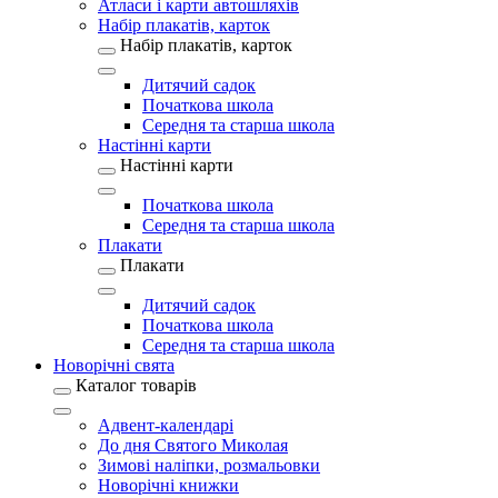
Атласи і карти автошляхів
Набір плакатів, карток
Набір плакатів, карток
Дитячий садок
Початкова школа
Середня та старша школа
Настінні карти
Настінні карти
Початкова школа
Середня та старша школа
Плакати
Плакати
Дитячий садок
Початкова школа
Середня та старша школа
Новорічні свята
Каталог товарів
Адвент-календарі
До дня Святого Миколая
Зимові наліпки, розмальовки
Новорічні книжки