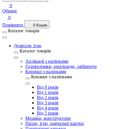
0
Обране
0
Порівняти
0
Кошик
Каталог товарів
Дозвілля, ігри
Каталог товарів
Аплікації з наліпками
Головоломки, кросворди, лабіринти
Книжки з наліпками
Книжки з наліпками
Від 0 років
Від 1 років
Від 2 років
Від 3 років
Від 4 років
Від 5 років
Мозаїки, конструктори
Пазли, ігри, навчальні картки
Патріотичні книжки