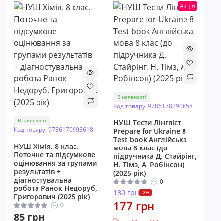
Акція
В наявності
Код товару: 9786178290658
В наявності
НУШ Тести Лінгвіст
Код товару: 9786170993618
Prepare for Ukraine 8
Test book Англійська
НУШ Хімія. 8 клас.
мова 8 клас (до
Поточне та підсумкове
підручника Д. Стайрінг,
оцінювання за групами
Н. Тімз, А. Робінсон)
результатів +
(2025 рік)
діагностувальна
0
робота Ранок Недоруб,
180 грн
-2%
Григорович (2025 рік)
177 грн
0
85 грн