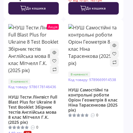
від 10 шт: 163 грн
До кошика
До кошика
Акція
В наявності
Код товару: 9789669914538
В наявності
Код товару: 9786178146436
НУШ Самостійні та
контрольні роботи
НУШ Тести Лінгвіст Full
Оріон Геометрія 8 клас
Blast Plus for Ukraine 8
Ніна Тарасенкова (2025
Test Booklet Збірник
рік)
тестів Англійська мова
0
8 клас Мітчелл Г.К.
(2025 рік)
0
-1%