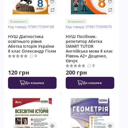
В наявності
В наявності
Код товару: 9786175394168
Код товару: 9786175394076
НУШ Діагностика
НУШ Посібник-
освітнього рівня
репетитор Абетка
Абетка Історія України
SMART TUTOR
8 клас Олександр Гісем
Англійська мова 8 клас
Рівень А2+ Доценко,
0
Євчук
0
120 грн
200 грн
До кошика
До кошика