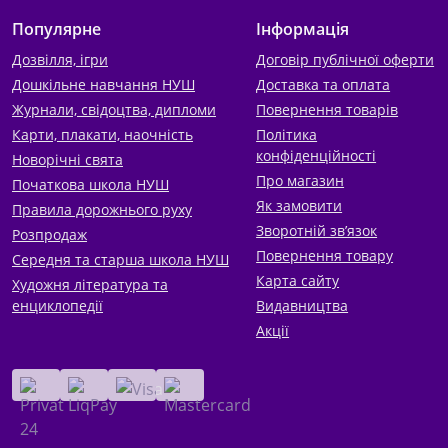
Популярне
Інформація
Дозвілля, ігри
Договір публічної оферти
Дошкільне навчання НУШ
Доставка та оплата
Журнали, свідоцтва, дипломи
Повернення товарів
Карти, плакати, наочність
Політика
конфіденційності
Новорічні свята
Про магазин
Початкова школа НУШ
Як замовити
Правила дорожнього руху
Зворотній зв’язок
Розпродаж
Повернення товару
Середня та старша школа НУШ
Карта сайту
Художня література та
енциклопедії
Видавництва
Акції