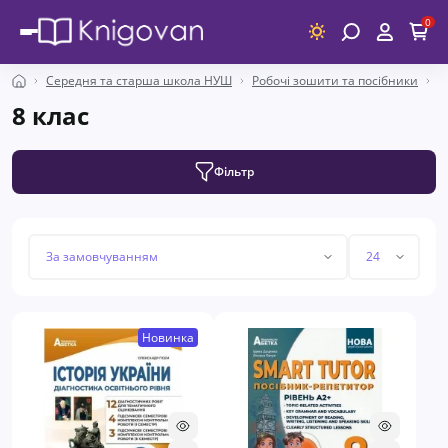
0
Середня та старша школа НУШ
Робочі зошити та посібники
8
8 клас
Фільтр
Новинка