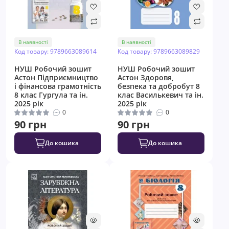
В наявності
В наявності
Код товару: 9789663089614
Код товару: 9789663089829
НУШ ​Робочий зошит
НУШ ​Робочий зошит
Астон Підприємництво
Астон Здоровя,
і фінансова грамотність
безпека та добробут 8
8 клас Гургула та ін.
клас Василькевич та ін.
2025 рік
2025 рік
0
0
90 грн
90 грн
До кошика
До кошика