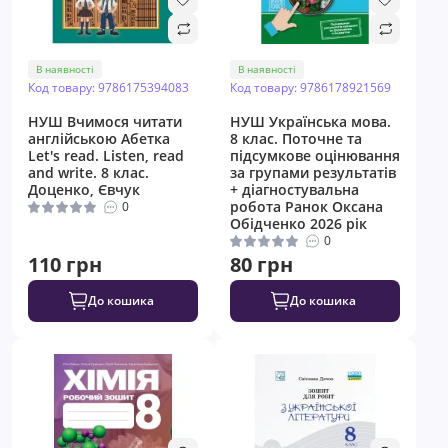
В наявності
В наявності
Код товару: 9786175394083
Код товару: 9786178921569
НУШ Вчимося читати
НУШ Українська мова.
англійською Абетка
8 клас. Поточне та
Let's read. Listen, read
підсумкове оцінювання
and write. 8 клас.
за групами результатів
Доценко, Євчук
+ діагностувальна
робота Ранок Оксана
0
Обідченко 2026 рік
0
110 грн
80 грн
До кошика
До кошика