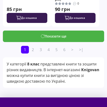
0
85 грн
90 грн
До кошика
До кошика
Показати ще
1
2
3
4
5
6
>
>|
У категорії
8 клас
представлені книги та зошити
різних видавництв. В інтернет-магазині
Knigovan
можна купити книги за вигідною ціною зі
швидкою доставкою по Україні.