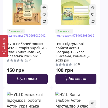
В наявності
В наявності
Код товару: 9789663089942
Код товару: 9789663089966
Фільтр
НУШ ​Робочий зошит
НУШ ​Підсумкові
Астон Історія України 8
роботи Астон
клас Крижановська,
Географія 8 клас
Олевська 2025 рік
Зінкевич, Конанець
2025 рік
0
0
150 грн
100 грн
До кошика
До кошика