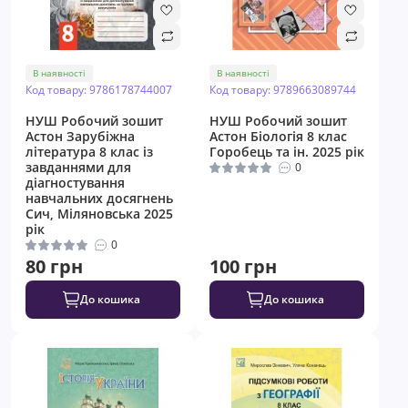
В наявності
В наявності
Код товару: 9786178744007
Код товару: 9789663089744
НУШ ​Робочий зошит
НУШ ​Робочий зошит
Астон Зарубіжна
Астон Біологія 8 клас
література 8 клас із
Горобець та ін. 2025 рік
завданнями для
0
діагностування
навчальних досягнень
Сич, Міляновська 2025
рік
0
80 грн
100 грн
До кошика
До кошика