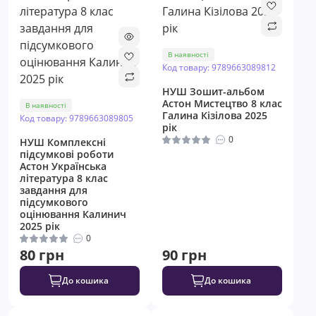
В наявності
Код товару: 9789663089812
НУШ ​Зошит-альбом
Астон Мистецтво 8 клас
В наявності
Галина Кізілова 2025
Код товару: 9789663089805
рік
0
НУШ ​Комплексні
підсумкові роботи
Астон Українська
література 8 клас
завдання для
підсумкового
оцінювання Калинич
2025 рік
0
80 грн
90 грн
До кошика
До кошика