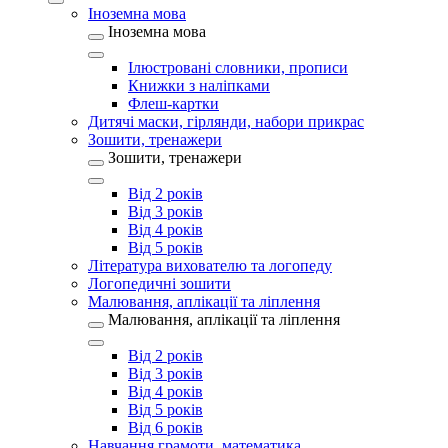
Іноземна мова
Іноземна мова
Ілюстровані словники, прописи
Книжки з наліпками
Флеш-картки
Дитячі маски, гірлянди, набори прикрас
Зошити, тренажери
Зошити, тренажери
Від 2 років
Від 3 років
Від 4 років
Від 5 років
Література вихователю та логопеду
Логопедичні зошити
Малювання, аплікації та ліплення
Малювання, аплікації та ліплення
Від 2 років
Від 3 років
Від 4 років
Від 5 років
Від 6 років
Навчання грамоти, математика