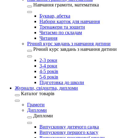
Навчання грамоти, математика
Буквар, абетка
Набори карток для навчання
Тренажери та зошити
Читаємо по складам
Читання
Річний курс завдань з навчання дитини
Річний курс завдань з навчання дитини
2-3 роки
3-4 роки
4-5 років
5-6 років
Підготовка до школи
Журнали, свідоцтва, дипломи
Каталог товарів
Грамоти
Дипломи
Дипломи
Випускнику дитячого садка
Випускнику першого класу
Випускнику початкової школи