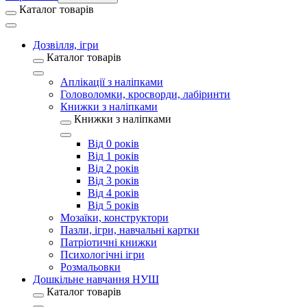
Каталог товарів
Дозвілля, ігри
Каталог товарів
Аплікації з наліпками
Головоломки, кросворди, лабіринти
Книжки з наліпками
Книжки з наліпками
Від 0 років
Від 1 років
Від 2 років
Від 3 років
Від 4 років
Від 5 років
Мозаїки, конструктори
Пазли, ігри, навчальні картки
Патріотичні книжки
Психологічні ігри
Розмальовки
Дошкільне навчання НУШ
Каталог товарів