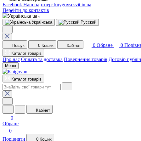
Facebook
Наш партнер: knygovsesvit.in.ua
Перейти до контактів
ua
Українська
Русский
0
Обране
0
Порівн
Пошук
0
Кошик
Кабінет
Каталог товарів
Про нас
Оплата та доставка
Повернення товарів
Договір публі
Меню
Каталог товарів
Кабінет
0
Обране
0
Порівняти
0
Кошик