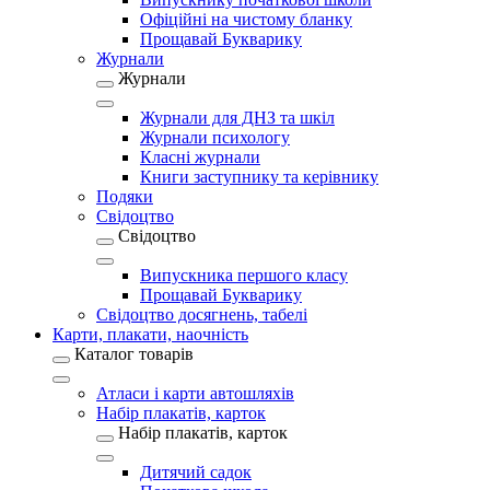
Офіційні на чистому бланку
Прощавай Букварику
Журнали
Журнали
Журнали для ДНЗ та шкіл
Журнали психологу
Класні журнали
Книги заступнику та керівнику
Подяки
Свідоцтво
Свідоцтво
Випускника першого класу
Прощавай Букварику
Свідоцтво досягнень, табелі
Карти, плакати, наочність
Каталог товарів
Атласи і карти автошляхів
Набір плакатів, карток
Набір плакатів, карток
Дитячий садок