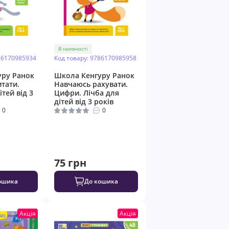
В наявності
86170985934
Код товару: 9786170985958
уру Ранок
Школа Кенгуру Ранок
тати.
Навчаюсь рахувати.
ітей від 3
Цифри. Лічба для
дітей від 3 років
0
0
75 грн
ошика
До кошика
Акція
Акція