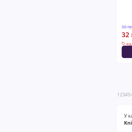
32 г
32 
від
1
2
3
4
5
У к
Kn