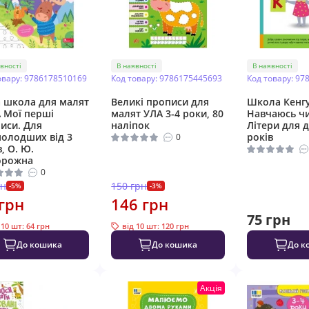
вності
В наявності
В наявності
овару: 9786178510169
Код товару: 9786175445693
Код товару: 97
 школа для малят
Великі прописи для
Школа Кенг
 Мої перші
малят УЛА 3-4 роки, 80
Навчаюсь чи
иси. Для
наліпок
Літери для д
олодших від 3
років
0
, О. Ю.
орожна
0
рн
150 грн
-5%
-3%
грн
146 грн
75 грн
 10 шт: 64 грн
від 10 шт: 120 грн
До кошика
До кошика
До к
Акція