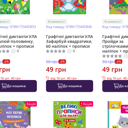
вності
В наявності
В наявності
овару: 9786175445853
Код товару: 9786175445846
Код товару: 97
ічні диктанти УЛА
Графічні диктанти УЛА
Графічні ди
люй половинку,
Зафарбуй квадратики,
Пройди за
аліпок + прописи
60 наліпок + прописи
стрілочками
наліпок + п
0
0
рн
50 грн
50 грн
-2%
-2%
-2%
грн
49 грн
49 грн
 10 шт: 40 грн
від 10 шт: 40 грн
від 10 шт: 40
До кошика
До кошика
До к
Акція
Акція