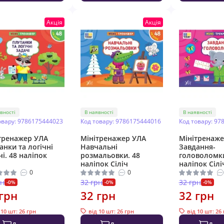
Акція
Акція
вності
В наявності
В наявності
овару: 9786175444023
Код товару: 9786175444016
Код товару: 97
тренажер УЛА
Мінітренажер УЛА
Мінітренаже
анки та логічні
Навчальні
Завдання-
чі. 48 наліпок
розмальовки. 48
головоломки
наліпок Сіліч
наліпок Сілі
0
0
рн
32 грн
32 грн
-0%
-0%
-0%
грн
32 грн
32 грн
 10 шт: 26 грн
від 10 шт: 26 грн
від 10 шт: 26