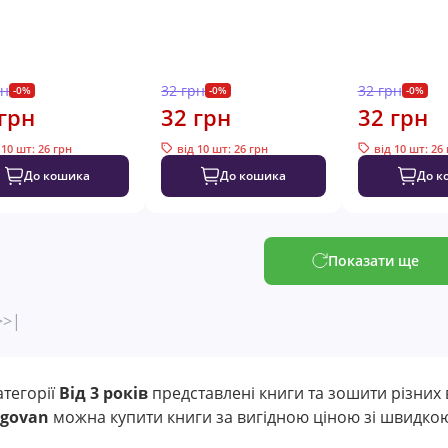
рн
32 грн
32 грн
-0%
-0%
-0%
грн
32 грн
32 грн
 10 шт: 26 грн
від 10 шт: 26 грн
від 10 шт: 26
До кошика
До кошика
До к
Показати ще
>
>|
атегорії
Від 3 років
представлені книги та зошити різних 
igovan
можна купити книги за вигідною ціною зі швидкою