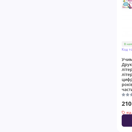
В ная
Код т
Учим
Друк
літе
літе
цифр
рокі
част
210
від