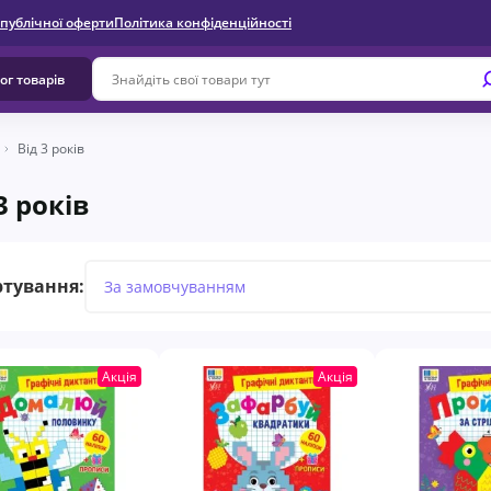
 публічної оферти
Політика конфіденційності
ог товарів
Від 3 років
3 років
ртування:
Акція
Акція