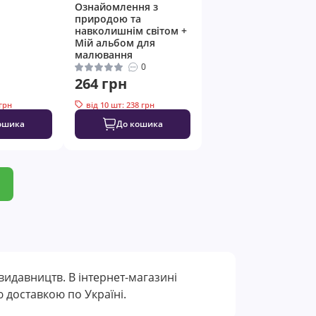
Ознайомлення з
природою та
навколишнім світом +
Мій альбом для
малювання
0
264 грн
 грн
від 10 шт: 238 грн
ошика
До кошика
видавництв. В інтернет-магазині
 доставкою по Україні.