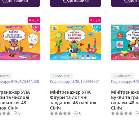
До кошика
До кошика
До к
Акція
Акція
вності
В наявності
В наявності
овару: 9786175444030
Код товару: 9786175444061
Код товару: 97
тренажер УЛА
Мінітренажер УЛА
Мінітренаже
зи та числові
Фігури та логічні
Букви та гра
альовки. 48
завдання. 48 наліпок
вправи. 48 н
пок Сіліч
Сіліч
Сіліч
0
0