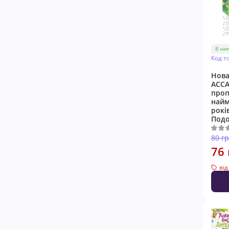
В ная
Код т
Нова
АССА
проп
найм
років
Под
80 г
76 
від