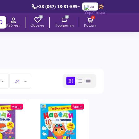
+38 (067) 13-81-599
ua
0
0
0
Обране
Порівняти
Кабінет
Кошик
Акція
Акція