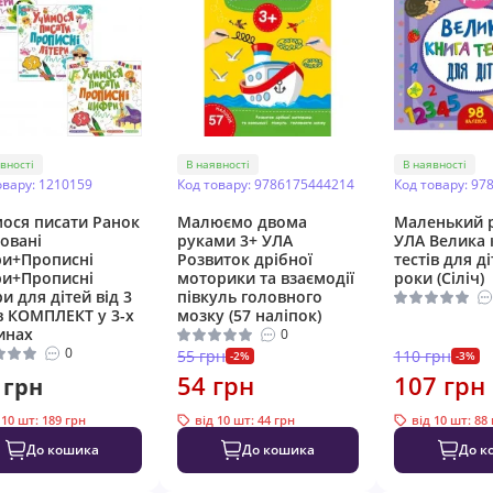
вності
В наявності
В наявності
овару: 1210159
Код товару: 9786175444214
Код товару: 97
ося писати Ранок
Малюємо двома
Маленький 
овані
руками 3+ УЛА
УЛА Велика 
ри+Прописні
Розвиток дрібної
тестів для ді
ри+Прописні
моторики та взаємодії
роки (Сіліч)
и для дітей від 3
півкуль головного
в КОМПЛЕКТ у 3-х
мозку (57 наліпок)
инах
0
0
55 грн
110 грн
-2%
-3%
54 грн
107 грн
 грн
 10 шт: 189 грн
від 10 шт: 44 грн
від 10 шт: 88
До кошика
До кошика
До к