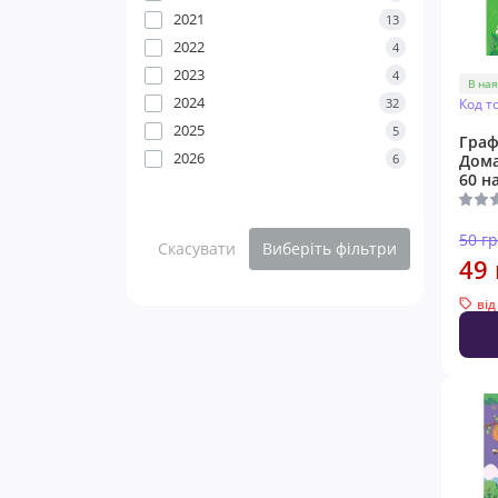
2021
13
2022
4
2023
4
В ная
2024
32
Код т
2025
5
Граф
2026
6
Дома
60 н
50 г
Скасувати
Виберіть фільтри
49 
від