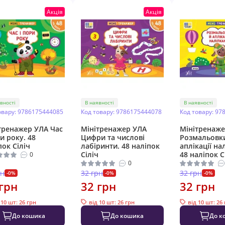
Акція
Акція
вності
В наявності
В наявності
овару: 9786175444085
Код товару: 9786175444078
Код товару: 97
тренажер УЛА Час
Мінітренажер УЛА
Мінітренаже
ри року. 48
Цифри та числові
Розмальовк
пок Сіліч
лабіринти. 48 наліпок
аплікації на
Сіліч
48 наліпок С
0
0
рн
32 грн
32 грн
-0%
-0%
-0%
грн
32 грн
32 грн
 10 шт: 26 грн
від 10 шт: 26 грн
від 10 шт: 26
До кошика
До кошика
До к