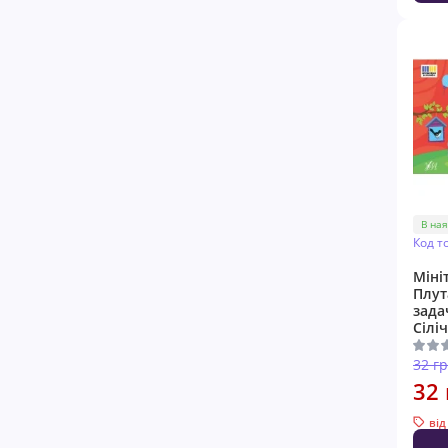
В ная
Код т
Міні
Плут
зада
Сіліч
32 г
32 
від