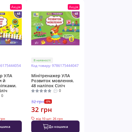
Акція
Акція
В наявності
86175444054
Код товару: 9786175444047
р УЛА
Мінітренажер УЛА
и й
Розвиток мовлення.
ліпками.
48 наліпок Сіліч
іліч
0
0
32 грн
-0%
32 грн
 грн
від 10 шт: 26 грн
ошика
До кошика