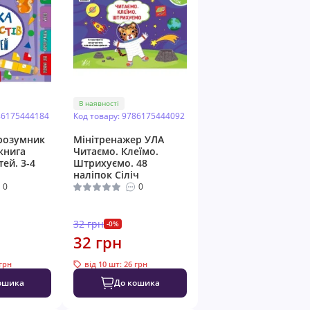
В наявності
86175444184
Код товару: 9786175444092
розумник
Мінітренажер УЛА
книга
Читаємо. Клеїмо.
тей. 3-4
Штрихуємо. 48
наліпок Сіліч
0
0
32 грн
-0%
32 грн
 грн
від 10 шт: 26 грн
ошика
До кошика