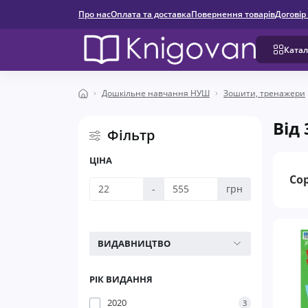
Про нас
Оплата та доставка
Повернення товарів
Договір
Катал
Дошкільне навчання НУШ
Зошити, тренажери
Від 
Фільтр
ЦІНА
Со
-
грн
ВИДАВНИЦТВО
РІК ВИДАННЯ
2020
3