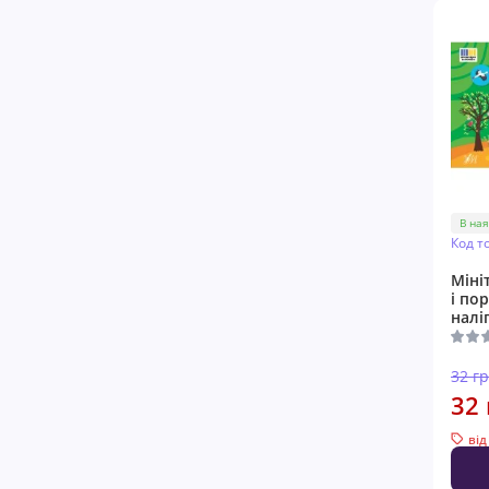
В ная
Код т
Міні
і по
налі
32 г
32 
від