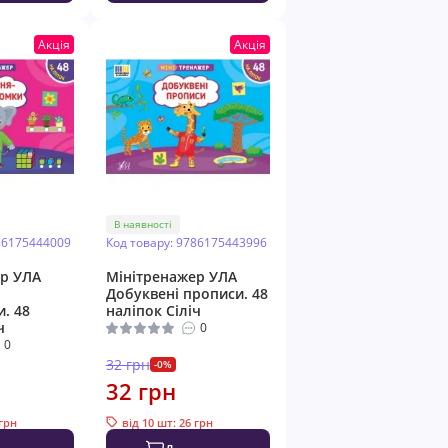
Акція
Акція
В наявності
86175444009
Код товару: 9786175443996
р УЛА
Мінітренажер УЛА
Добуквені прописи. 48
. 48
наліпок Сіліч
ч
0
0
32 грн
-0%
32 грн
 грн
від 10 шт: 26 грн