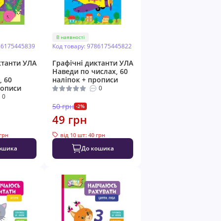
В наявності
86175445839
Код товару: 9786175445822
ктанти УЛА
Графічні диктанти УЛА
Наведи по числах, 60
, 60
наліпок + прописи
рописи
0
0
50 грн
-2%
49 грн
 грн
від 10 шт: 40 грн
ошика
До кошика