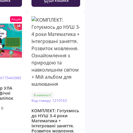
ошика
До кошика
Акція
86175443989
р УЛА
фічні
В наявності
аліпок
Код товару: 1210163
0
КОМПЛЕКТ: Готуємось
до НУШ 3-4 роки
Математика +
Інтегровані заняття.
Розвиток мовлення.