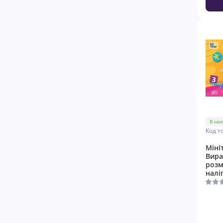
В ная
Код т
Міні
Вира
розм
налі