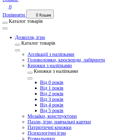
0
Порівняти
0
Кошик
Каталог товарів
Дозвілля, ігри
Каталог товарів
Аплікації з наліпками
Головоломки, кросворди, лабіринти
Книжки з наліпками
Книжки з наліпками
Від 0 років
Від 1 років
Від 2 років
Від 3 років
Від 4 років
Від 5 років
Мозаїки, конструктори
Пазли, ігри, навчальні картки
Патріотичні книжки
Психологічні ігри
Розмальовки