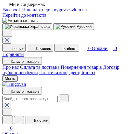
Ми в соцмережах
Facebook
Наш партнер: knygovsesvit.in.ua
Перейти до контактів
ua
Українська
Русский
0
Обране
0
Пошук
0
Кошик
Кабінет
Порівняти
Каталог товарів
Про нас
Оплата та доставка
Повернення товарів
Договір
публічної оферти
Політика конфіденційності
Меню
Каталог товарів
Кабінет
0
Обране