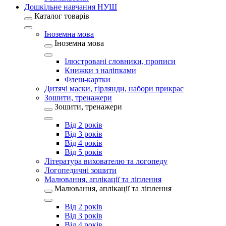
Дошкільне навчання НУШ
Каталог товарів
Іноземна мова
Іноземна мова
Ілюстровані словники, прописи
Книжки з наліпками
Флеш-картки
Дитячі маски, гірлянди, набори прикрас
Зошити, тренажери
Зошити, тренажери
Від 2 років
Від 3 років
Від 4 років
Від 5 років
Література вихователю та логопеду
Логопедичні зошити
Малювання, аплікації та ліплення
Малювання, аплікації та ліплення
Від 2 років
Від 3 років
Від 4 років