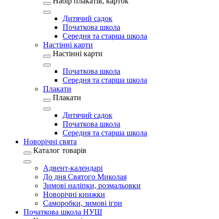
Набір плакатів, карток
Дитячий садок
Початкова школа
Середня та старша школа
Настінні карти
Настінні карти
Початкова школа
Середня та старша школа
Плакати
Плакати
Дитячий садок
Початкова школа
Середня та старша школа
Новорічні свята
Каталог товарів
Адвент-календарі
До дня Святого Миколая
Зимові наліпки, розмальовки
Новорічні книжки
Саморобки, зимові ігри
Початкова школа НУШ