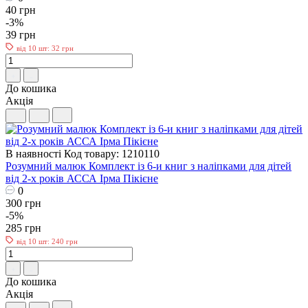
40 грн
-3%
39 грн
від 10 шт: 32 грн
До кошика
Акція
В наявності
Код товару: 1210110
Розумний малюк Комплект із 6-и книг з наліпками для дітей
від 2-х років АССА Ірма Пікієне
0
300 грн
-5%
285 грн
від 10 шт: 240 грн
До кошика
Акція