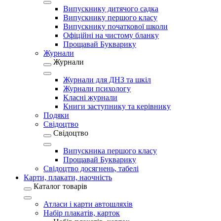
Випускнику дитячого садка
Випускнику першого класу
Випускнику початкової школи
Офіційні на чистому бланку
Прощавай Букварику
Журнали
Журнали
Журнали для ДНЗ та шкіл
Журнали психологу
Класні журнали
Книги заступнику та керівнику
Подяки
Свідоцтво
Свідоцтво
Випускника першого класу
Прощавай Букварику
Свідоцтво досягнень, табелі
Карти, плакати, наочність
Каталог товарів
Атласи і карти автошляхів
Набір плакатів, карток