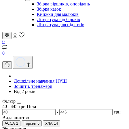
Збірка віршиків, оповідань
Збірка казок
Книжки для малюків
Література від 6 років
Література для підлітків
0
0
Дошкільне навчання НУШ
Зошити, тренажери
Від 2 років
Фільтр
40
-
445
грн
Ціна
-
грн
Видавництво
АССА
1
Торсінг
5
УЛА
14
Рік видання