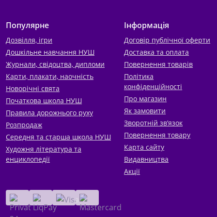
Популярне
Інформація
Дозвілля, ігри
Договір публічної оферти
Дошкільне навчання НУШ
Доставка та оплата
Журнали, свідоцтва, дипломи
Повернення товарів
Карти, плакати, наочність
Політика
конфіденційності
Новорічні свята
Про магазин
Початкова школа НУШ
Як замовити
Правила дорожнього руху
Зворотній зв’язок
Розпродаж
Повернення товару
Середня та старша школа НУШ
Карта сайту
Художня література та
енциклопедії
Видавництва
Акції