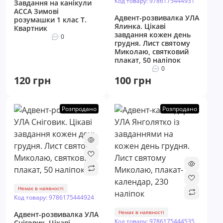
Код товару: 9786175444931
Завдання на канікули
АССА Зимові
Адвент-розвивалка УЛА
розумашки 1 клас Т.
Ялинка. Цікаві
Квартник
завдання кожен день
0
грудня. Лист святому
Миколаю, святковий
плакат, 50 наліпок
0
120 грн
100 грн
Розпродано
Розпродано
Немає в наявності
Код товару: 9786175444924
Немає в наявності
Адвент-розвивалка УЛА
Код товару: 9786175444535
Сніговик. Цікаві