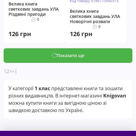
Код товару: 9786175440315
Велика книга
святкових завдань УЛА
Велика книга
Різдвяні пригоди
святкових завдань УЛА
0
Новорічні розваги
0
126 грн
126 грн
Показати ще
1
2
>
>|
У категорії
1 клас
представлені книги та зошити
різних видавництв. В інтернет-магазині
Knigovan
можна купити книги за вигідною ціною зі
швидкою доставкою по Україні.