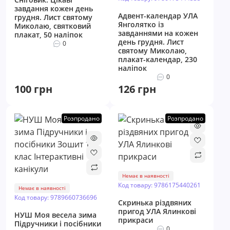
завдання кожен день
Адвент-календар УЛА
грудня. Лист святому
Янголятко із
Миколаю, святковий
завданнями на кожен
плакат, 50 наліпок
день грудня. Лист
0
святому Миколаю,
плакат-календар, 230
наліпок
0
100 грн
126 грн
Розпродано
Розпродано
Немає в наявності
Код товару: 9786175440261
Немає в наявності
Код товару: 9789660736696
Скринька різдвяних
пригод УЛА Ялинкові
НУШ Моя весела зима
прикраси
Пiдручники i посiбники
0