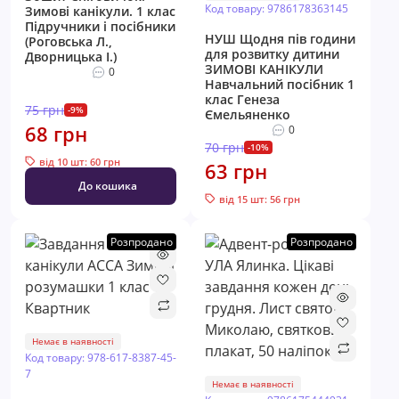
Код товару: 9786178363145
Зимові канікули. 1 клас
Пiдручники i посiбники
НУШ Щодня пів години
(Роговська Л.,
для розвитку дитини
Дворницька І.)
ЗИМОВІ КАНІКУЛИ
0
Навчальний посібник 1
клас Генеза
75 грн
-9%
Ємельяненко
68 грн
0
70 грн
-10%
від 10 шт: 60 грн
63 грн
До кошика
від 15 шт: 56 грн
Розпродано
Розпродано
Немає в наявності
Код товару: 978-617-8387-45-
7
Немає в наявності