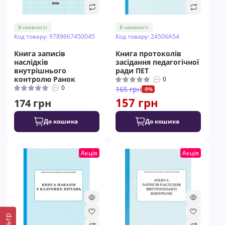
В наявності
В наявності
Код товару: 9789667450045
Код товару: 24506A54
Книга записів
Книга протоколів
наслідків
засідання педагогічної
внутрішнього
ради ПЕТ
контролю Ранок
0
0
165 грн
-5%
157 грн
174 грн
До кошика
До кошика
Акція
Акція
Фільтр