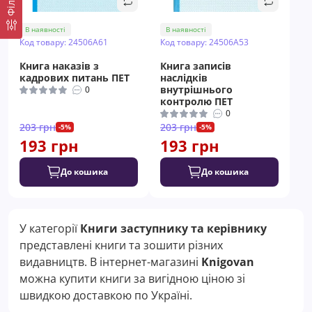
В наявності
В наявності
Код товару: 24506A61
Код товару: 24506A53
Книга наказів з
Книга записів
кадрових питань ПЕТ
наслідків
внутрішнього
0
контролю ПЕТ
0
203 грн
203 грн
-5%
-5%
193 грн
193 грн
До кошика
До кошика
У категорії
Книги заступнику та керівнику
представлені книги та зошити різних
видавництв. В інтернет-магазині
Knigovan
можна купити книги за вигідною ціною зі
швидкою доставкою по Україні.