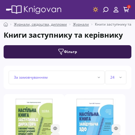
0
Журнали, свідоцтва, дипломи
Журнали
Книги заступнику та к
Книги заступнику та керівнику
Фільтр