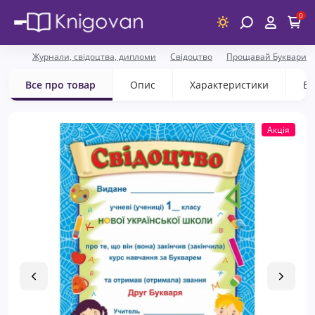
0
Журнали, свідоцтва, дипломи
Свідоцтво
Прощавай Букварику
Все про товар
Опис
Характеристики
Ві
Акція