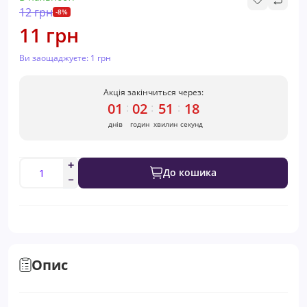
12 грн
-8%
11 грн
Ви заощаджуєте:
1 грн
Акція закінчиться через:
01
02
51
17
:
:
:
днів
годин
хвилин
секунд
До кошика
Опис