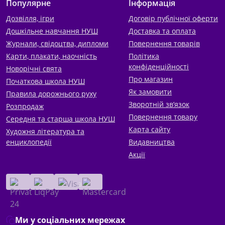
Популярне
Інформація
Дозвілля, ігри
Договір публічної оферти
Дошкільне навчання НУШ
Доставка та оплата
Журнали, свідоцтва, дипломи
Повернення товарів
Карти, плакати, наочність
Політика
конфіденційності
Новорічні свята
Про магазин
Початкова школа НУШ
Як замовити
Правила дорожнього руху
Зворотній зв’язок
Розпродаж
Повернення товару
Середня та старша школа НУШ
Карта сайту
Художня література та
енциклопедії
Видавництва
Акції
Ми у соціальних мережах