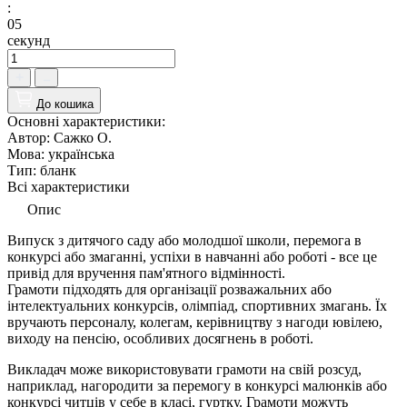
:
04
секунд
До кошика
Основні характеристики:
Автор:
Сажко О.
Мова:
українська
Тип:
бланк
Всі характеристики
Опис
Випуск з дитячого саду або молодшої школи, перемога в
конкурсі або змаганні, успіхи в навчанні або роботі - все це
привід для вручення пам'ятного відмінності.
Грамоти підходять для організації розважальних або
інтелектуальних конкурсів, олімпіад, спортивних змагань. Їх
вручають персоналу, колегам, керівництву з нагоди ювілею,
виходу на пенсію, особливих досягнень в роботі.
Викладач може використовувати грамоти на свій розсуд,
наприклад, нагородити за перемогу в конкурсі малюнків або
конкурсі читців у себе в класі, гуртку. Грамоти можуть