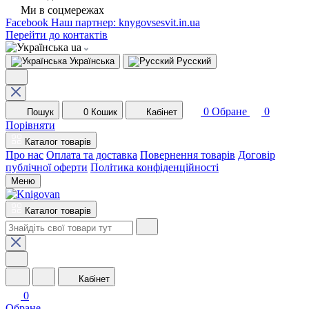
Ми в соцмережах
Facebook
Наш партнер: knygovsesvit.in.ua
Перейти до контактів
ua
Українська
Русский
0
Обране
0
Пошук
0
Кошик
Кабінет
Порівняти
Каталог товарів
Про нас
Оплата та доставка
Повернення товарів
Договір
публічної оферти
Політика конфіденційності
Меню
Каталог товарів
Кабінет
0
Обране