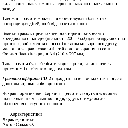
видаватися школярам по завершенні кожного навчального
заходу.
Також ці грамоти можуть використовувати батьки як
нагороди для дітей, щоб відзначити кращих.
Бланки грамот, представлені на сторінці, виконані з
крейдованого паперу (щільність 200 г / м2) для роздруківки на
принтері, зображення нанесені шляхом кольорового друку,
малюнки яскраві, соковиті, стійкі до вигорання на сонці.
Формат бланків: аркуш А4 (210 × 297 мм)
Така грамота буде зберігатися довгі роки, залишаючись
приємним і пам'ятним подарунком.
Грамота офіційна ГО-2
підходить на всі випадки життя для
дошкільнят, школярів і дорослих.
Яскраві, оригінальні, барвисті грамоти стануть письмовим
підтвердженням важливої події, будуть стимулом до
підкорення наступних вершин.
Характеристики
Характеристики
Автор
Сажко О.