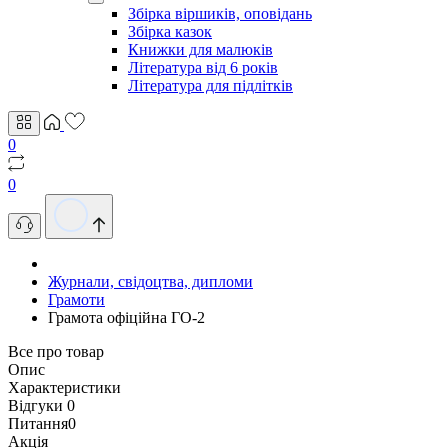
Збірка віршиків, оповідань
Збірка казок
Книжки для малюків
Література від 6 років
Література для підлітків
0
0
Журнали, свідоцтва, дипломи
Грамоти
Грамота офіційна ГО-2
Все про товар
Опис
Характеристики
Відгуки
0
Питання
0
Акція