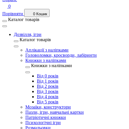
0
Порівняти
0
Кошик
Каталог товарів
Дозвілля, ігри
Каталог товарів
Аплікації з наліпками
Головоломки, кросворди, лабіринти
Книжки з наліпками
Книжки з наліпками
Від 0 років
Від 1 років
Від 2 років
Від 3 років
Від 4 років
Від 5 років
Мозаїки, конструктори
Пазли, ігри, навчальні картки
Патріотичні книжки
Психологічні ігри
Розмальовки