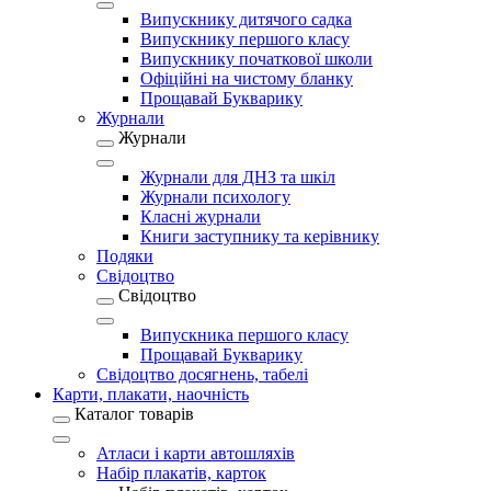
Випускнику дитячого садка
Випускнику першого класу
Випускнику початкової школи
Офіційні на чистому бланку
Прощавай Букварику
Журнали
Журнали
Журнали для ДНЗ та шкіл
Журнали психологу
Класні журнали
Книги заступнику та керівнику
Подяки
Свідоцтво
Свідоцтво
Випускника першого класу
Прощавай Букварику
Свідоцтво досягнень, табелі
Карти, плакати, наочність
Каталог товарів
Атласи і карти автошляхів
Набір плакатів, карток