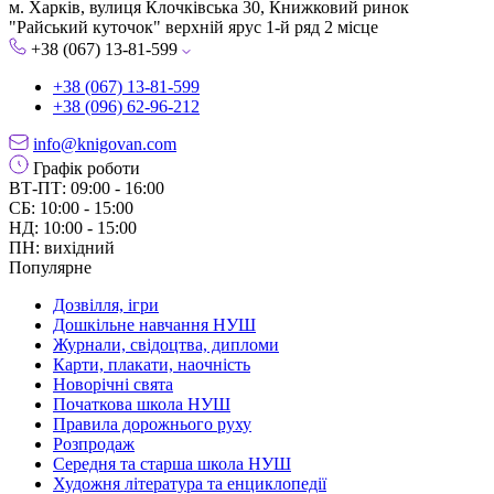
м. Харків, вулиця Клочківська 30, Книжковий ринок
"Райський куточок" верхній ярус 1-й ряд 2 місце
+38 (067) 13-81-599
+38 (067) 13-81-599
+38 (096) 62-96-212
info@knigovan.com
Графік роботи
ВТ-ПТ: 09:00 - 16:00
СБ: 10:00 - 15:00
НД: 10:00 - 15:00
ПН: вихідний
Популярне
Дозвілля, ігри
Дошкільне навчання НУШ
Журнали, свідоцтва, дипломи
Карти, плакати, наочність
Новорічні свята
Початкова школа НУШ
Правила дорожнього руху
Розпродаж
Середня та старша школа НУШ
Художня література та енциклопедії