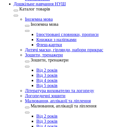
Дошкільне навчання НУШ
Каталог товарів
Іноземна мова
Іноземна мова
Ілюстровані словники, прописи
Книжки з наліпками
Флеш-картки
Дитячі маски, гірлянди, набори прикрас
Зошити, тренажери
Зошити, тренажери
Від 2 років
Від 3 років
Від 4 років
Від 5 років
Література вихователю та логопеду
Логопедичні зошити
Малювання, аплікації та ліплення
Малювання, аплікації та ліплення
Від 2 років
Від 3 років
Від 4 років