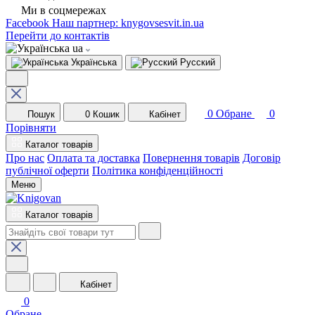
Ми в соцмережах
Facebook
Наш партнер: knygovsesvit.in.ua
Перейти до контактів
ua
Українська
Русский
0
Обране
0
Пошук
0
Кошик
Кабінет
Порівняти
Каталог товарів
Про нас
Оплата та доставка
Повернення товарів
Договір
публічної оферти
Політика конфіденційності
Меню
Каталог товарів
Кабінет
0
Обране