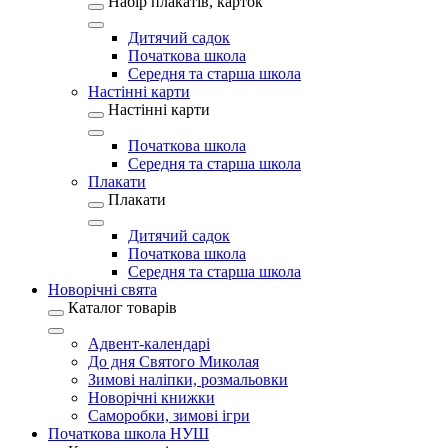
Набір плакатів, карток
Дитячий садок
Початкова школа
Середня та старша школа
Настінні карти
Настінні карти
Початкова школа
Середня та старша школа
Плакати
Плакати
Дитячий садок
Початкова школа
Середня та старша школа
Новорічні свята
Каталог товарів
Адвент-календарі
До дня Святого Миколая
Зимові наліпки, розмальовки
Новорічні книжки
Саморобки, зимові ігри
Початкова школа НУШ