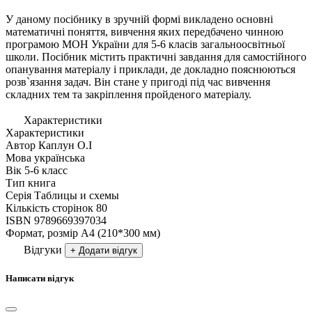
У даному посібнику в зручній формі викладено основні
математичні поняття, вивчення яких передбачено чинною
програмою МОН України для 5-6 класів загальноосвітньої
школи. Посібник містить практичні завдання для самостійного
опанування матеріалу і приклади, де докладно пояснюються
розв`язання задач. Він стане у пригоді під час вивчення
складних тем та закріплення пройденого матеріалу.
Характеристики
Характеристики
Автор
Каплун О.І
Мова
українська
Вік
5-6 класс
Тип
книга
Серія
Таблицы и схемы
Кількість сторінок
80
ISBN
9789669397034
Формат, розмір
А4 (210*300 мм)
Відгуки
+ Додати відгук
Написати відгук