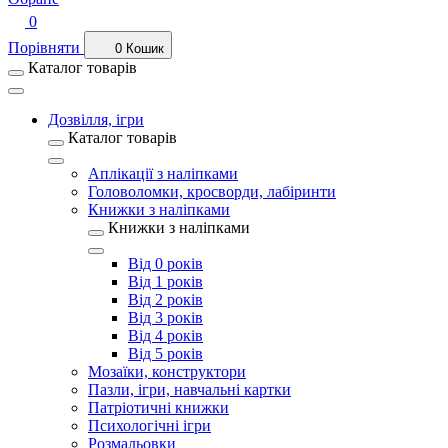
0
Порівняти
0
Кошик
Каталог товарів
Дозвілля, ігри
Каталог товарів
Аплікації з наліпками
Головоломки, кросворди, лабіринти
Книжки з наліпками
Книжки з наліпками
Від 0 років
Від 1 років
Від 2 років
Від 3 років
Від 4 років
Від 5 років
Мозаїки, конструктори
Пазли, ігри, навчальні картки
Патріотичні книжки
Психологічні ігри
Розмальовки