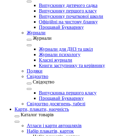
Випускнику дитячого садка
Випускнику першого класу
Випускнику початкової школи
Офіційні на чистому бланку
Прощавай Букварику
Журнали
Журнали
Журнали для ДНЗ та шкіл
Журнали психологу
Класні журнали
Книги заступнику та керівнику
Подяки
Свідоцтво
Свідоцтво
Випускника першого класу
Прощавай Букварику
Свідоцтво досягнень, табелі
Карти, плакати, наочність
Каталог товарів
Атласи і карти автошляхів
Набір плакатів, карток