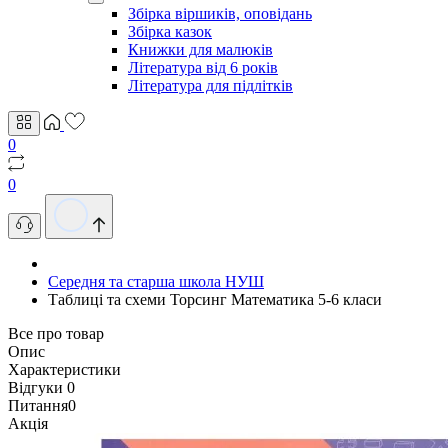
Збірка віршиків, оповідань
Збірка казок
Книжки для малюків
Література від 6 років
Література для підлітків
0
0
Середня та старша школа НУШ
Таблиці та схеми Торсинг Математика 5-6 класи
Все про товар
Опис
Характеристики
Відгуки
0
Питання
0
Акція