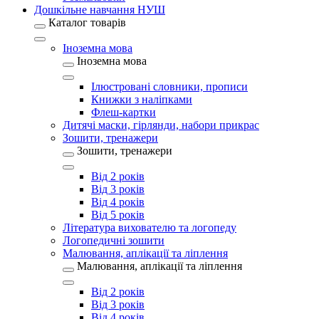
Дошкільне навчання НУШ
Каталог товарів
Іноземна мова
Іноземна мова
Ілюстровані словники, прописи
Книжки з наліпками
Флеш-картки
Дитячі маски, гірлянди, набори прикрас
Зошити, тренажери
Зошити, тренажери
Від 2 років
Від 3 років
Від 4 років
Від 5 років
Література вихователю та логопеду
Логопедичні зошити
Малювання, аплікації та ліплення
Малювання, аплікації та ліплення
Від 2 років
Від 3 років
Від 4 років