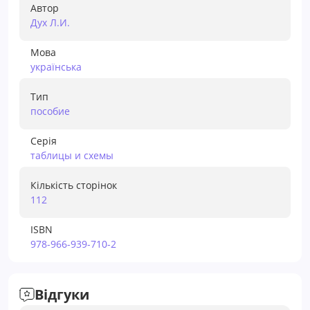
Автор
Дух Л.И.
Мова
українська
Тип
пособие
Серія
таблицы и схемы
Кількість сторінок
112
ISBN
978-966-939-710-2
Відгуки