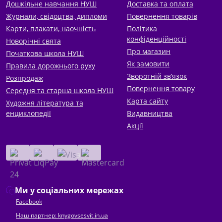
Дошкільне навчання НУШ
Доставка та оплата
Журнали, свідоцтва, дипломи
Повернення товарів
Карти, плакати, наочність
Політика
конфіденційності
Новорічні свята
Про магазин
Початкова школа НУШ
Як замовити
Правила дорожнього руху
Зворотній зв’язок
Розпродаж
Повернення товару
Середня та старша школа НУШ
Карта сайту
Художня література та
енциклопедії
Видавництва
Акції
Ми у соціальних мережах
Facebook
Наш партнер: knygovsesvit.in.ua