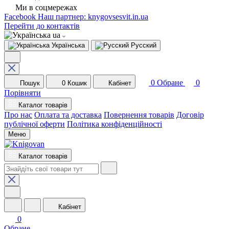
Ми в соцмережах
Facebook
Наш партнер: knygovsesvit.in.ua
Перейти до контактів
ua
Українська
Русский
0
Обране
0
Пошук
0
Кошик
Кабінет
Порівняти
Каталог товарів
Про нас
Оплата та доставка
Повернення товарів
Договір
публічної оферти
Політика конфіденційності
Меню
Каталог товарів
Кабінет
0
Обране