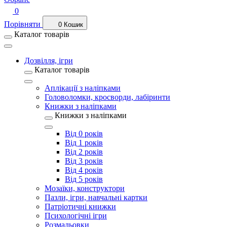
0
Порівняти
0
Кошик
Каталог товарів
Дозвілля, ігри
Каталог товарів
Аплікації з наліпками
Головоломки, кросворди, лабіринти
Книжки з наліпками
Книжки з наліпками
Від 0 років
Від 1 років
Від 2 років
Від 3 років
Від 4 років
Від 5 років
Мозаїки, конструктори
Пазли, ігри, навчальні картки
Патріотичні книжки
Психологічні ігри
Розмальовки