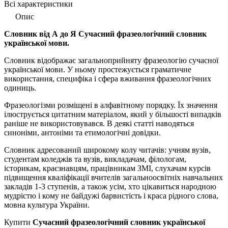
Всі характеристики
Опис
Словник від А до Я Сучасний фразеологічний словник
української мови.
Словник відображає загальноприйняту фразеологію сучасної
української мови. У ньому простежується граматичне
використання, специфіка і сфера вживання фразеологічних
одиниць.
Фразеологізми розміщені в алфавітному порядку. Їх значення
ілюструється цитатним матеріалом, який у більшості випадків
раніше не використовувався. В деякі статті наводяться
синоніми, антоніми та етимологічні довідки.
Словник адресований широкому колу читачів: учням вузів,
студентам коледжів та вузів, викладачам, філологам,
історикам, краєзнавцям, працівникам ЗМІ, слухачам курсів
підвищення кваліфікації вчителів загальноосвітніх навчальних
закладів 1-3 ступенів, а також усім, хто цікавиться народною
мудрістю і кому не байдужі барвистість і краса рідного слова,
мовна культура України.
Купити
Сучасний фразеологічний словник української