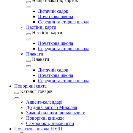
Набір плакатів, карток
Дитячий садок
Початкова школа
Середня та старша школа
Настінні карти
Настінні карти
Початкова школа
Середня та старша школа
Плакати
Плакати
Дитячий садок
Початкова школа
Середня та старша школа
Новорічні свята
Каталог товарів
Адвент-календарі
До дня Святого Миколая
Зимові наліпки, розмальовки
Новорічні книжки
Саморобки, зимові ігри
Початкова школа НУШ