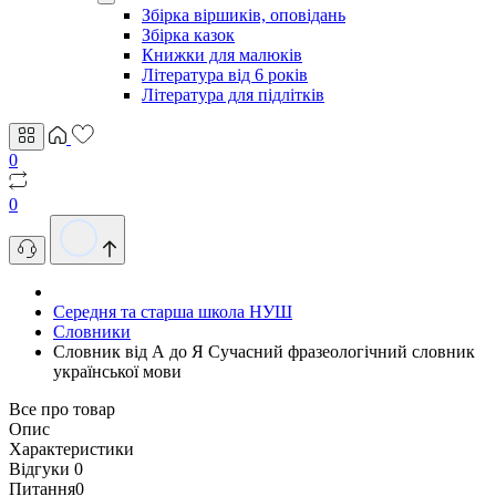
Збірка віршиків, оповідань
Збірка казок
Книжки для малюків
Література від 6 років
Література для підлітків
0
0
Середня та старша школа НУШ
Словники
Словник від А до Я Сучасний фразеологічний словник
української мови
Все про товар
Опис
Характеристики
Відгуки
0
Питання
0