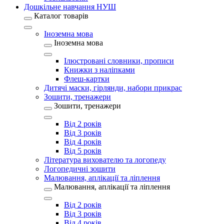
Дошкільне навчання НУШ
Каталог товарів
Іноземна мова
Іноземна мова
Ілюстровані словники, прописи
Книжки з наліпками
Флеш-картки
Дитячі маски, гірлянди, набори прикрас
Зошити, тренажери
Зошити, тренажери
Від 2 років
Від 3 років
Від 4 років
Від 5 років
Література вихователю та логопеду
Логопедичні зошити
Малювання, аплікації та ліплення
Малювання, аплікації та ліплення
Від 2 років
Від 3 років
Від 4 років