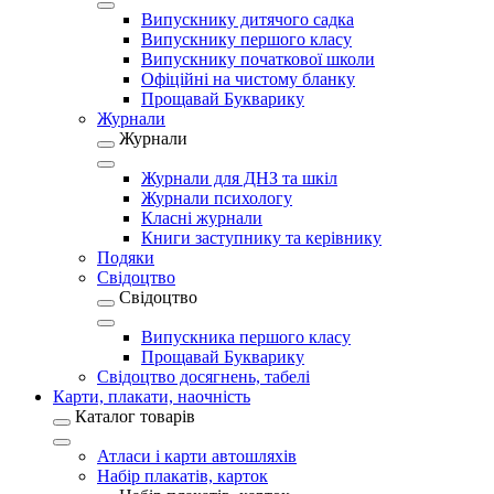
Випускнику дитячого садка
Випускнику першого класу
Випускнику початкової школи
Офіційні на чистому бланку
Прощавай Букварику
Журнали
Журнали
Журнали для ДНЗ та шкіл
Журнали психологу
Класні журнали
Книги заступнику та керівнику
Подяки
Свідоцтво
Свідоцтво
Випускника першого класу
Прощавай Букварику
Свідоцтво досягнень, табелі
Карти, плакати, наочність
Каталог товарів
Атласи і карти автошляхів
Набір плакатів, карток