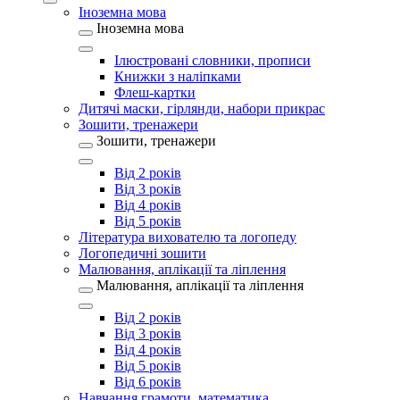
Іноземна мова
Іноземна мова
Ілюстровані словники, прописи
Книжки з наліпками
Флеш-картки
Дитячі маски, гірлянди, набори прикрас
Зошити, тренажери
Зошити, тренажери
Від 2 років
Від 3 років
Від 4 років
Від 5 років
Література вихователю та логопеду
Логопедичні зошити
Малювання, аплікації та ліплення
Малювання, аплікації та ліплення
Від 2 років
Від 3 років
Від 4 років
Від 5 років
Від 6 років
Навчання грамоти, математика