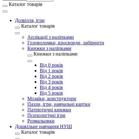
Каталог товарів
Дозвілля, ігри
Каталог товарів
Аплікації з наліпками
Головоломки, кросворди, лабіринти
Книжки з наліпками
Книжки з наліпками
Від 0 років
Від 1 років
Від 2 років
Від 3 років
Від 4 років
Від 5 років
Мозаїки, конструктори
Пазли, ігри, навчальні картки
Патріотичні книжки
Психологічні ігри
Розмальовки
Дошкільне навчання НУШ
Каталог товарів