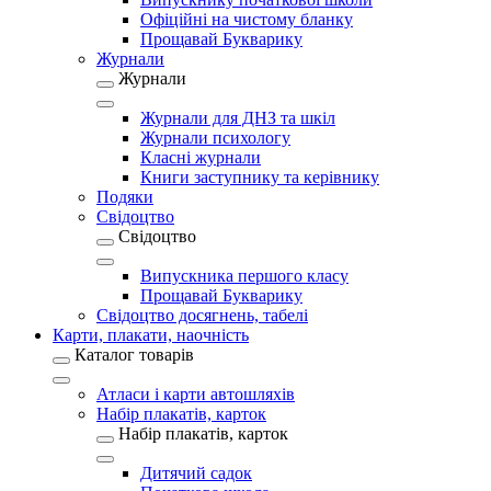
Офіційні на чистому бланку
Прощавай Букварику
Журнали
Журнали
Журнали для ДНЗ та шкіл
Журнали психологу
Класні журнали
Книги заступнику та керівнику
Подяки
Свідоцтво
Свідоцтво
Випускника першого класу
Прощавай Букварику
Свідоцтво досягнень, табелі
Карти, плакати, наочність
Каталог товарів
Атласи і карти автошляхів
Набір плакатів, карток
Набір плакатів, карток
Дитячий садок