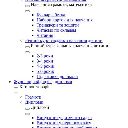
Навчання грамоти, математика
Буквар, абетка
Набори карток для навчання
Тренажери та зошити
Читаємо по складам
Читання
Річний курс завдань з навчання дитини
Річний курс завдань з навчання дитини
2-3 роки
3-4 роки
4-5 років
5-6 років
Підготовка до школи
Журнали, свідоцтва, дипломи
Каталог товарів
Грамоти
Дипломи
Дипломи
Випускнику дитячого садка
Випускнику першого класу
Випускнику початкової школи