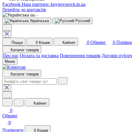
Facebook
Наш партнер: knygovsesvit.in.ua
Перейти до контактів
ua
Українська
Русский
0
Обране
0
Порівн
Пошук
0
Кошик
Кабінет
Каталог товарів
Про нас
Оплата та доставка
Повернення товарів
Договір публі
Меню
Каталог товарів
Кабінет
0
Обране
0
Порівняти
0
Кошик