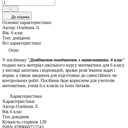
До кошика
Основні характеристики:
Автор:
Олейник Л.
Вік:
6 клас
Тип:
довідник
Всі характеристики
Опис
У посібнику "
Довідничок-помічничок з математики. 6 клас
"
подано весь матеріал шкільного курсу математики для 6 класу
у вигляді запитань і відповідей, зразки розв’язання задач і
вправ, а також завдання для підготовки до самостійних чи
контрольних робіт. Посібник буде корисним для учителів
математики, учнів 6-х класів та їхніх батьків.
Характеристики
Характеристики
Автор
Олейник Л.
Вік
6 клас
Тип
довідник
Кількість сторінок
128
ISBN
9789660722743