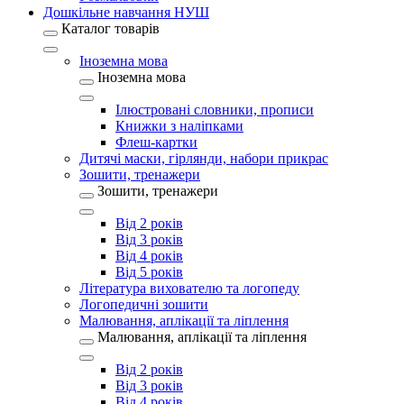
Дошкільне навчання НУШ
Каталог товарів
Іноземна мова
Іноземна мова
Ілюстровані словники, прописи
Книжки з наліпками
Флеш-картки
Дитячі маски, гірлянди, набори прикрас
Зошити, тренажери
Зошити, тренажери
Від 2 років
Від 3 років
Від 4 років
Від 5 років
Література вихователю та логопеду
Логопедичні зошити
Малювання, аплікації та ліплення
Малювання, аплікації та ліплення
Від 2 років
Від 3 років
Від 4 років