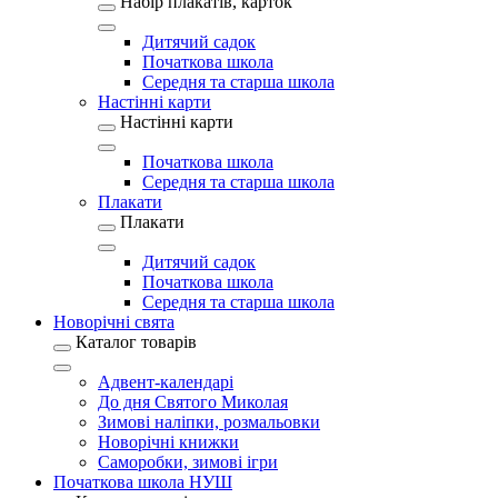
Набір плакатів, карток
Дитячий садок
Початкова школа
Середня та старша школа
Настінні карти
Настінні карти
Початкова школа
Середня та старша школа
Плакати
Плакати
Дитячий садок
Початкова школа
Середня та старша школа
Новорічні свята
Каталог товарів
Адвент-календарі
До дня Святого Миколая
Зимові наліпки, розмальовки
Новорічні книжки
Саморобки, зимові ігри
Початкова школа НУШ