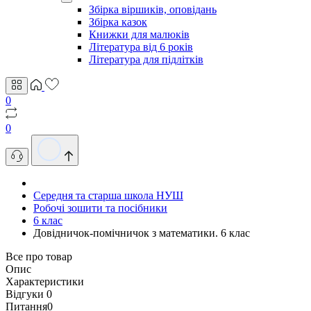
Збірка віршиків, оповідань
Збірка казок
Книжки для малюків
Література від 6 років
Література для підлітків
0
0
Середня та старша школа НУШ
Робочі зошити та посібники
6 клас
Довідничок-помічничок з математики. 6 клас
Все про товар
Опис
Характеристики
Відгуки
0
Питання
0