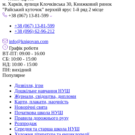
м. Харків, вулиця Клочківська 30, Книжковий ринок
"Райський куточок" верхній ярус 1-й ряд 2 місце
+38 (067) 13-81-599
+38 (067) 13-81-599
+38 (096) 62-96-212
info@knigovan.com
Графік роботи
ВТ-ПТ: 09:00 - 16:00
СБ: 10:00 - 15:00
НД: 10:00 - 15:00
ПН: вихідний
Популярне
Дозвілля, ігри
Дошкільне навчання НУШ
Журнали, свідоцтва, дипломи
Карти, плакати, наочність
Новорічні свята
Початкова школа НУШ
Правила дорожнього руху
Розпродаж
Середня та старша школа НУШ
Художня література та енциклопедії