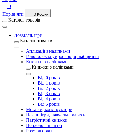
0
Порівняти
0
Кошик
Каталог товарів
Дозвілля, ігри
Каталог товарів
Аплікації з наліпками
Головоломки, кросворди, лабіринти
Книжки з наліпками
Книжки з наліпками
Від 0 років
Від 1 років
Від 2 років
Від 3 років
Від 4 років
Від 5 років
Мозаїки, конструктори
Пазли, ігри, навчальні картки
Патріотичні книжки
Психологічні ігри
Розмальовки