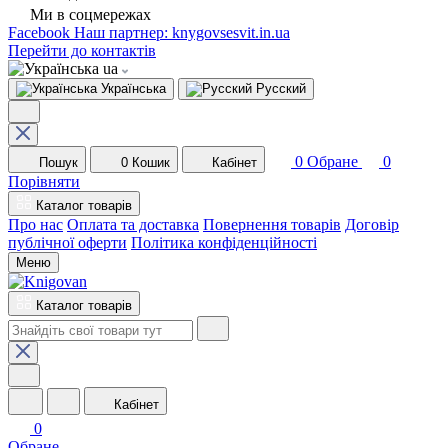
Ми в соцмережах
Facebook
Наш партнер: knygovsesvit.in.ua
Перейти до контактів
ua
Українська
Русский
0
Обране
0
Пошук
0
Кошик
Кабінет
Порівняти
Каталог товарів
Про нас
Оплата та доставка
Повернення товарів
Договір
публічної оферти
Політика конфіденційності
Меню
Каталог товарів
Кабінет
0
Обране