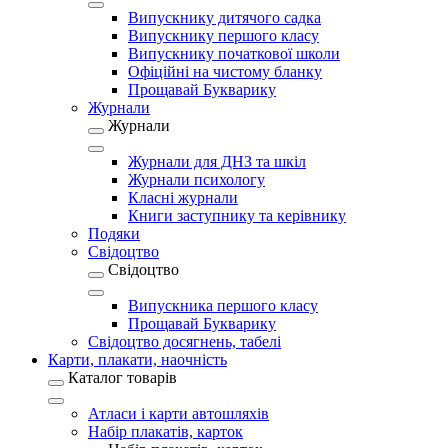
Випускнику дитячого садка
Випускнику першого класу
Випускнику початкової школи
Офіційні на чистому бланку
Прощавай Букварику
Журнали
Журнали
Журнали для ДНЗ та шкіл
Журнали психологу
Класні журнали
Книги заступнику та керівнику
Подяки
Свідоцтво
Свідоцтво
Випускника першого класу
Прощавай Букварику
Свідоцтво досягнень, табелі
Карти, плакати, наочність
Каталог товарів
Атласи і карти автошляхів
Набір плакатів, карток