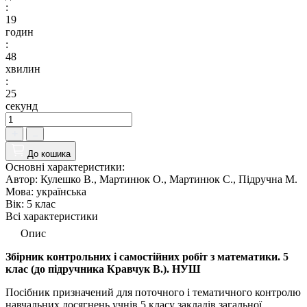
:
19
годин
:
48
хвилин
:
24
секунд
До кошика
Основні характеристики:
Автор:
Кулешко В., Мартинюк О., Мартинюк С., Підручна М.
Мова:
українська
Вік:
5 клас
Всі характеристики
Опис
Збірник контрольних і самостійних робіт з математики. 5
клас (до підручника Кравчук В.). НУШ
Посібник призначений для поточного і тематичного контролю
навчальних досягнень учнів 5 класу закладів загальної