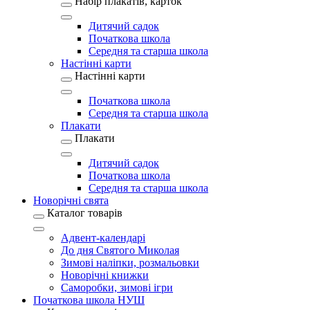
Набір плакатів, карток
Дитячий садок
Початкова школа
Середня та старша школа
Настінні карти
Настінні карти
Початкова школа
Середня та старша школа
Плакати
Плакати
Дитячий садок
Початкова школа
Середня та старша школа
Новорічні свята
Каталог товарів
Адвент-календарі
До дня Святого Миколая
Зимові наліпки, розмальовки
Новорічні книжки
Саморобки, зимові ігри
Початкова школа НУШ