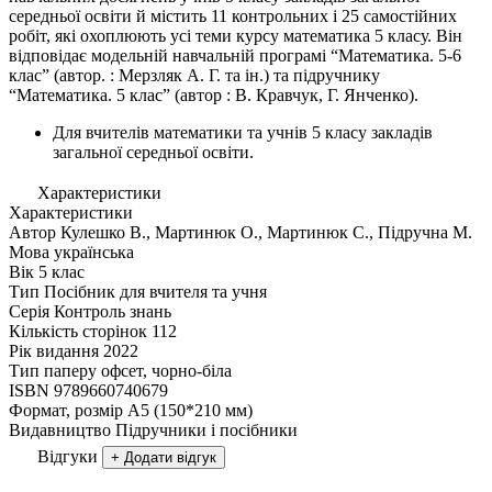
середньої освіти й містить 11 контрольних і 25 самостійних
робіт, які охоплюють усі теми курсу математика 5 класу. Він
відповідає модельній навчальній програмі “Математика. 5-6
клас” (автор. : Мерзляк А. Г. та ін.) та підручнику
“Математика. 5 клас” (автор : В. Кравчук, Г. Янченко).
Для вчителів математики та учнів 5 класу закладів
загальної середньої освіти.
Характеристики
Характеристики
Автор
Кулешко В., Мартинюк О., Мартинюк С., Підручна М.
Мова
українська
Вік
5 клас
Тип
Посібник для вчителя та учня
Серія
Контроль знань
Кількість сторінок
112
Рік видання
2022
Тип паперу
офсет, чорно-біла
ISBN
9789660740679
Формат, розмір
А5 (150*210 мм)
Видавництво
Підручники і посібники
Відгуки
+ Додати відгук