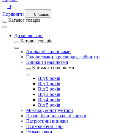
0
Порівняти
0
Кошик
Каталог товарів
Дозвілля, ігри
Каталог товарів
Аплікації з наліпками
Головоломки, кросворди, лабіринти
Книжки з наліпками
Книжки з наліпками
Від 0 років
Від 1 років
Від 2 років
Від 3 років
Від 4 років
Від 5 років
Мозаїки, конструктори
Пазли, ігри, навчальні картки
Патріотичні книжки
Психологічні ігри
Розмальовки