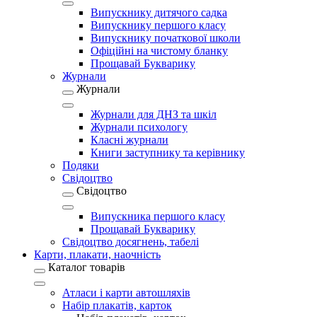
Випускнику дитячого садка
Випускнику першого класу
Випускнику початкової школи
Офіційні на чистому бланку
Прощавай Букварику
Журнали
Журнали
Журнали для ДНЗ та шкіл
Журнали психологу
Класні журнали
Книги заступнику та керівнику
Подяки
Свідоцтво
Свідоцтво
Випускника першого класу
Прощавай Букварику
Свідоцтво досягнень, табелі
Карти, плакати, наочність
Каталог товарів
Атласи і карти автошляхів
Набір плакатів, карток