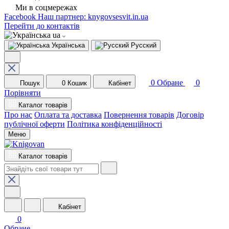
Ми в соцмережах
Facebook
Наш партнер: knygovsesvit.in.ua
Перейти до контактів
ua
Українська
Русский
0
Обране
0
Пошук
0
Кошик
Кабінет
Порівняти
Каталог товарів
Про нас
Оплата та доставка
Повернення товарів
Договір
публічної оферти
Політика конфіденційності
Меню
Каталог товарів
Кабінет
0
Обране