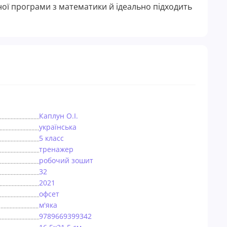
ної програми з математики й ідеально підходить
Каплун О.І.
українська
5 класс
тренажер
робочий зошит
32
2021
офсет
м'яка
9789669399342