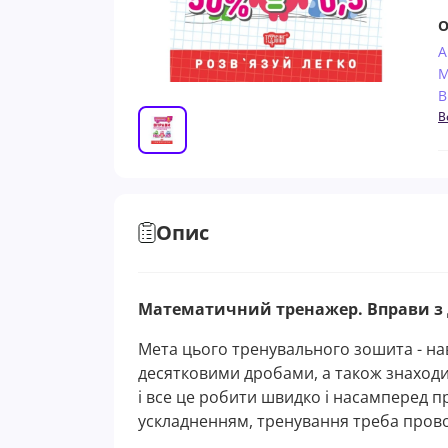
О
А
М
В
В
Опис
Математичний тренажер. Вправи з 
Мета цього тренувального зошита - на
десятковими дробами, а також знаходит
і все це робити швидко і насамперед 
ускладненням, тренування треба пров