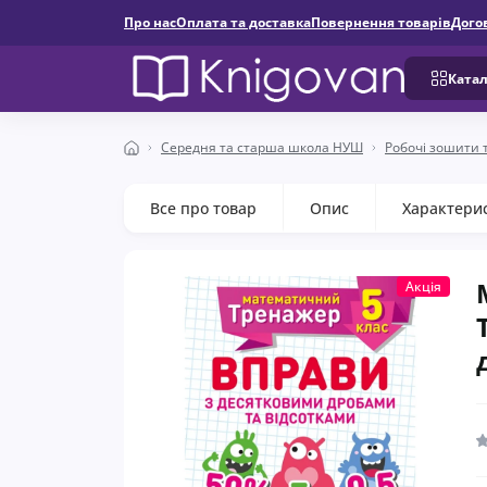
Про нас
Оплата та доставка
Повернення товарів
Дого
Катал
Середня та старша школа НУШ
Робочі зошити 
Все про товар
Опис
Характери
Акція