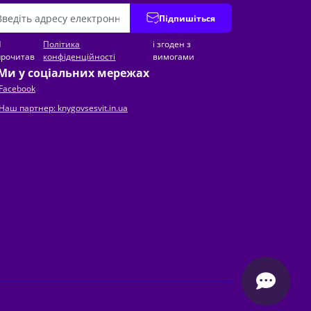
Підпишіться
Я
Політика
і згоден з
прочитав
конфіденційності
вимогами
Ми у соціальних мережах
Facebook
Наш партнер: knygovsesvit.in.ua