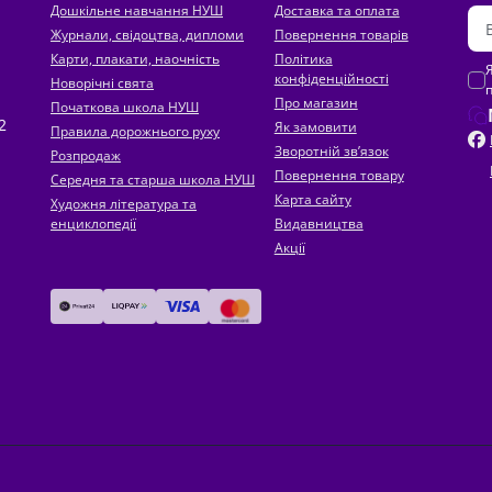
Дошкільне навчання НУШ
Доставка та оплата
Журнали, свідоцтва, дипломи
Повернення товарів
Карти, плакати, наочність
Політика
конфіденційності
Новорічні свята
Про магазин
Початкова школа НУШ
2
Як замовити
Правила дорожнього руху
Зворотній зв’язок
Розпродаж
Повернення товару
Середня та старша школа НУШ
Карта сайту
Художня література та
енциклопедії
Видавництва
Акції