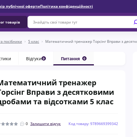
вір публічної оферти
Політика конфіденційності
ог товарів
та посібники
5 клас
Математичний тренажер Торсінг Вправи з десятко
стики
Відгуки
Питання
0
0
Математичний тренажер
Торсінг Вправи з десятковими
дробами та відсотками 5 клас
0
Залишити відгук
Код товару: 9789669399342