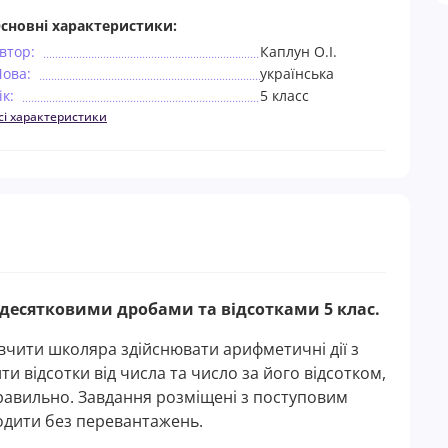
сновні характеристики:
втор:
Каплун О.І.
ова:
українська
ік:
5 класс
сі характеристики
десятковими дробами та відсотками 5 клас.
вчити школяра здійснювати арифметичні дії з
и відсотки від числа та число за його відсотком,
правильно. Завдання розміщені з поступовим
одити без перевантажень.