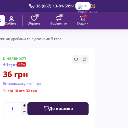
+38 (067) 13-81-599
ua
0
0
0
Обране
Порівняти
Кабінет
Кошик
вими дробами та відсотками 5 клас
В наявності
40 грн
-10%
36 грн
Ви заощаджуєте:
4 грн
від 10 шт: 32 грн
До кошика