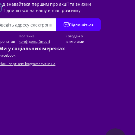
Дізнавайтеся першим про акції та знижки
Підпишіться на нашу e-mail розсилку
Підпишіться
Я
Політика
і згоден з
прочитав
конфіденційності
вимогами
Ми у соціальних мережах
Facebook
Наш партнер: knygovsesvit.in.ua