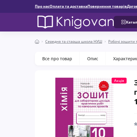
Про нас
Оплата та доставка
Повернення товарів
Дого
Катал
Середня та старша школа НУШ
Робочі зошити 
Все про товар
Опис
Характери
Акція