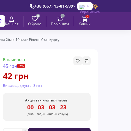
+38 (067) 13-81-599
ua
0
0
0
Обране
Порівняти
Кабінет
Кошик
на Хімія 10 клас Рівень Стандарту
В наявності
45 грн
-7%
42 грн
Ви заощаджуєте:
3 грн
Акція закінчиться через:
00
03
03
22
:
:
:
днів
годин
хвилин
секунд