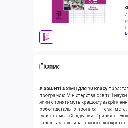
О
А
М
В
В
Опис
У зошиті з хімії для 10 класу
представ
програмою Міністерства освіти і науки
який сприятимуть кращому закріпленню 
роботі детально прописані тема, мета, 
ілюстративний підказки. Правила техні
кабінетах, так і для кожного конкретн