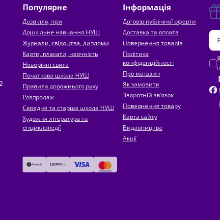
Популярне
Інформація
Дозвілля, ігри
Договір публічної оферти
Дошкільне навчання НУШ
Доставка та оплата
Журнали, свідоцтва, дипломи
Повернення товарів
Карти, плакати, наочність
Політика
конфіденційності
Новорічні свята
Про магазин
Початкова школа НУШ
2
Як замовити
Правила дорожнього руху
Зворотній зв’язок
Розпродаж
Повернення товару
Середня та старша школа НУШ
Карта сайту
Художня література та
енциклопедії
Видавництва
Акції