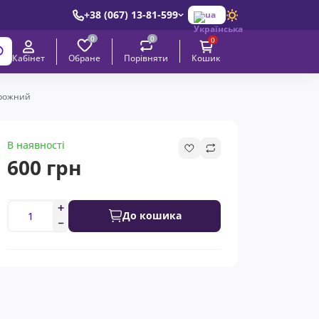
+38 (067) 13-81-599
ua
0
0
0
Обране
Порівняти
Кабінет
Кошик
дорожний
В наявності
600 грн
До кошика