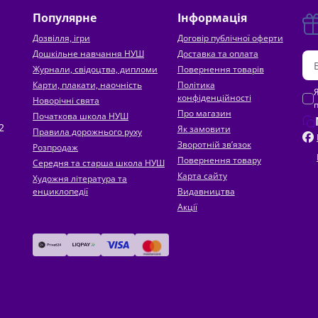
Популярне
Інформація
Дозвілля, ігри
Договір публічної оферти
Дошкільне навчання НУШ
Доставка та оплата
Журнали, свідоцтва, дипломи
Повернення товарів
Карти, плакати, наочність
Політика
конфіденційності
Новорічні свята
Про магазин
Початкова школа НУШ
2
Як замовити
Правила дорожнього руху
Зворотній зв’язок
Розпродаж
Повернення товару
Середня та старша школа НУШ
Карта сайту
Художня література та
енциклопедії
Видавництва
Акції