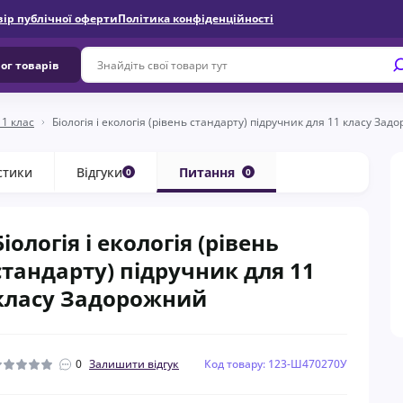
вір публічної оферти
Політика конфіденційності
ог товарів
11 клас
Біологія і екологія (рівень стандарту) підручник для 11 класу За
стики
Відгуки
Питання
0
0
Біологія і екологія (рівень
стандарту) підручник для 11
класу Задорожний
0
Залишити відгук
Код товару: 123-Ш470270У