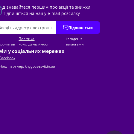
Дізнавайтеся першим про акції та знижки
Підпишіться на нашу e-mail розсилку
Підпишіться
Я
Політика
і згоден з
прочитав
конфіденційності
вимогами
Ми у соціальних мережах
Facebook
Наш партнер: knygovsesvit.in.ua