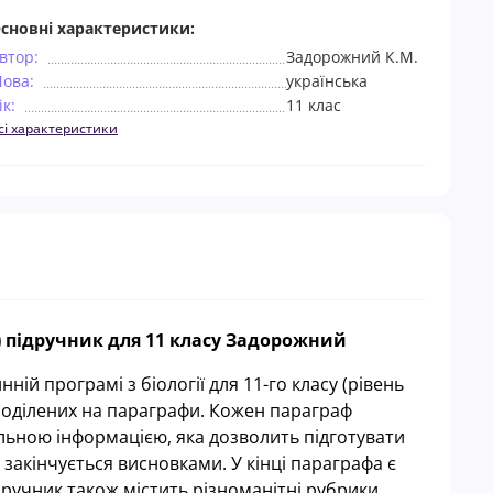
сновні характеристики:
втор:
Задорожний К.М.
ова:
українська
ік:
11 клас
сі характеристики
ту) підручник для 11 класу Задорожний
ій програмі з біології для 11-го класу (рівень
, поділених на параграфи. Кожен параграф
альною інформацією, яка дозволить підготувати
 закінчується висновками. У кінці параграфа є
дручник також містить різноманітні рубрики,