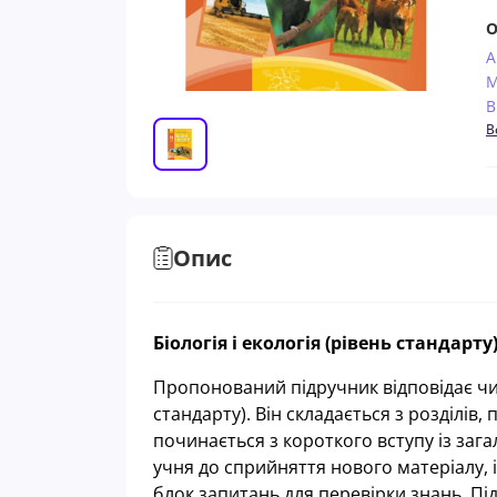
О
А
М
В
В
Опис
Біологія і екологія (рівень стандар
Пропонований підручник відповідає чинн
стандарту). Він складається з розділів
починається з короткого вступу із заг
учня до сприйняття нового матеріалу, і
блок запитань для перевірки знань. Пі