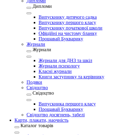
Дипломи
Дипломи
Випускнику дитячого садка
Випускнику першого класу
Випускнику початкової школи
Офіційні на чистому бланку
Прощавай Букварику
Журнали
Журнали
Журнали для ДНЗ та шкіл
Журнали психологу
Класні журнали
Книги заступнику та керівнику
Подяки
Свідоцтво
Свідоцтво
Випускника першого класу
Прощавай Букварику
Свідоцтво досягнень, табелі
Карти, плакати, наочність
Каталог товарів