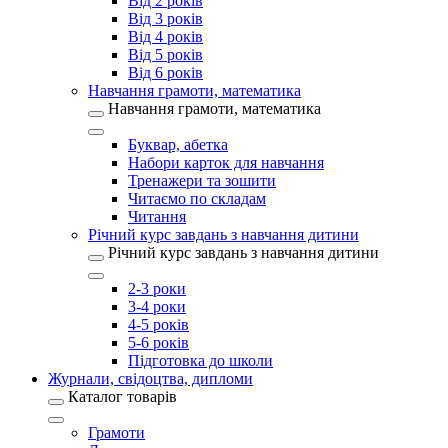
Від 2 років
Від 3 років
Від 4 років
Від 5 років
Від 6 років
Навчання грамоти, математика
Навчання грамоти, математика
Буквар, абетка
Набори карток для навчання
Тренажери та зошити
Читаємо по складам
Читання
Річний курс завдань з навчання дитини
Річний курс завдань з навчання дитини
2-3 роки
3-4 роки
4-5 років
5-6 років
Підготовка до школи
Журнали, свідоцтва, дипломи
Каталог товарів
Грамоти