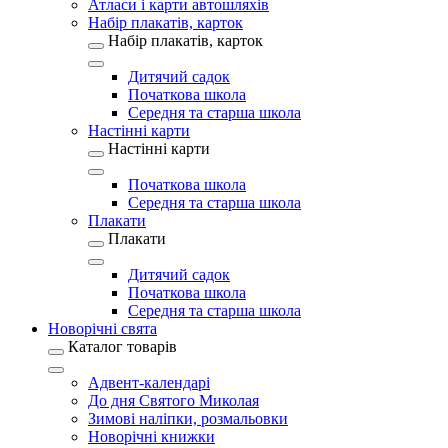
Атласи і карти автошляхів
Набір плакатів, карток
Набір плакатів, карток
Дитячий садок
Початкова школа
Середня та старша школа
Настінні карти
Настінні карти
Початкова школа
Середня та старша школа
Плакати
Плакати
Дитячий садок
Початкова школа
Середня та старша школа
Новорічні свята
Каталог товарів
Адвент-календарі
До дня Святого Миколая
Зимові наліпки, розмальовки
Новорічні книжки