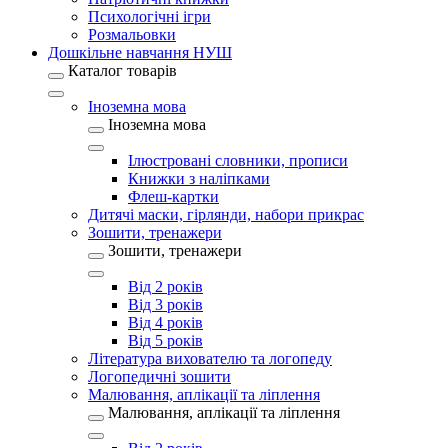
Психологічні ігри
Розмальовки
Дошкільне навчання НУШ
Каталог товарів
Іноземна мова
Іноземна мова
Ілюстровані словники, прописи
Книжки з наліпками
Флеш-картки
Дитячі маски, гірлянди, набори прикрас
Зошити, тренажери
Зошити, тренажери
Від 2 років
Від 3 років
Від 4 років
Від 5 років
Література вихователю та логопеду
Логопедичні зошити
Малювання, аплікації та ліплення
Малювання, аплікації та ліплення