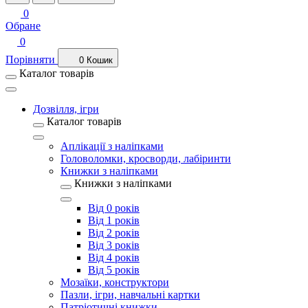
0
Обране
0
Порівняти
0
Кошик
Каталог товарів
Дозвілля, ігри
Каталог товарів
Аплікації з наліпками
Головоломки, кросворди, лабіринти
Книжки з наліпками
Книжки з наліпками
Від 0 років
Від 1 років
Від 2 років
Від 3 років
Від 4 років
Від 5 років
Мозаїки, конструктори
Пазли, ігри, навчальні картки
Патріотичні книжки