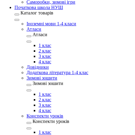
Саморобки, зимові ігри
Початкова школа НУШ
Каталог товарів
Іноземні мови 1-4 класи
Атласи
Атласи
1 клас
2 клас
3 клас
4 клас
Довідники
Додаткова література 1-4 клас
Зимові зошити
Зимові зошити
1 клас
2 клас
3 клас
4 клас
Конспекти уроків
Конспекти уроків
1 клас