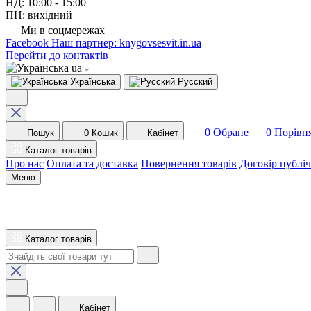
НД: 10:00 - 15:00
ПН: вихідний
Ми в соцмережах
Facebook
Наш партнер: knygovsesvit.in.ua
Перейти до контактів
ua
Українська
Русский
0
Обране
0
Порівн
Пошук
0
Кошик
Кабінет
Каталог товарів
Про нас
Оплата та доставка
Повернення товарів
Договір публі
Меню
Каталог товарів
Кабінет