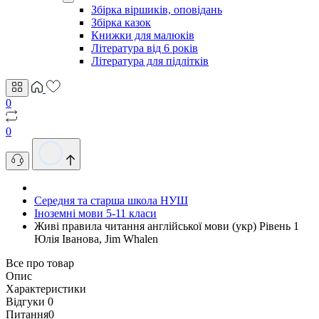
Збірка віршиків, оповідань
Збірка казок
Книжки для малюків
Література від 6 років
Література для підлітків
0
0
Середня та старша школа НУШ
Іноземні мови 5-11 класи
Живі правила читання англійської мови (укр) Рівень 1
Юлія Іванова, Jim Whalen
Все про товар
Опис
Характеристики
Відгуки
0
Питання
0