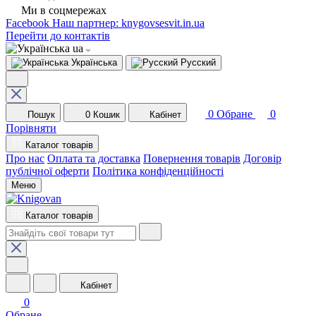
Ми в соцмережах
Facebook
Наш партнер: knygovsesvit.in.ua
Перейти до контактів
ua
Українська
Русский
0
Обране
0
Пошук
0
Кошик
Кабінет
Порівняти
Каталог товарів
Про нас
Оплата та доставка
Повернення товарів
Договір
публічної оферти
Політика конфіденційності
Меню
Каталог товарів
Кабінет
0
Обране