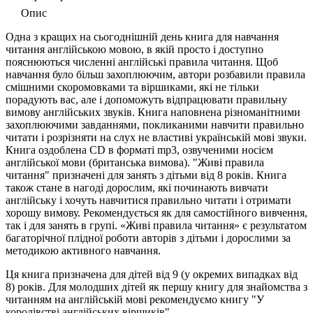
Опис
Одна з кращих на сьогоднішній день книга для навчання
читання англійською мовою, в якій просто і доступно
пояснюються численні англійські правила читання. Щоб
навчання було більш захоплюючим, автори розбавили правила
смішними скоромовками та віршиками, які не тільки
порадують вас, але і допоможуть відпрацювати правильну
вимову англійських звуків. Книга наповнена різноманітними
захоплюючими завданнями, покликаними навчити правильно
читати і розрізняти на слух не властиві українській мові звуки.
Книга оздоблена CD в форматі mp3, озвученими носієм
англійської мови (британська вимова). "Живі правила
читання" призначені для занять з дітьми від 8 років. Книга
також стане в нагоді дорослим, які починають вивчати
англійську і хочуть навчитися правильно читати і отримати
хорошу вимову. Рекомендується як для самостійного вивчення,
так і для занять в групі. «Живі правила читання» є результатом
багаторічної плідної роботи авторів з дітьми і дорослими за
методикою активного навчання.
Ця книга призначена для дітей від 9 (у окремих випадках від
8) років. Для молодших дітей як першу книгу для знайомства з
читанням на англійській мові рекомендуємо книгу "У
королівстві англійських віршиків"