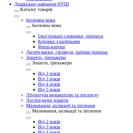
Дошкільне навчання НУШ
Каталог товарів
Іноземна мова
Іноземна мова
Ілюстровані словники, прописи
Книжки з наліпками
Флеш-картки
Дитячі маски, гірлянди, набори прикрас
Зошити, тренажери
Зошити, тренажери
Від 2 років
Від 3 років
Від 4 років
Від 5 років
Література вихователю та логопеду
Логопедичні зошити
Малювання, аплікації та ліплення
Малювання, аплікації та ліплення
Від 2 років
Від 3 років
Від 4 років