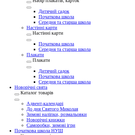
Набір плакатів, карток
Дитячий садок
Початкова школа
Середня та старша школа
Настінні карти
Настінні карти
Початкова школа
Середня та старша школа
Плакати
Плакати
Дитячий садок
Початкова школа
Середня та старша школа
Новорічні свята
Каталог товарів
Адвент-календарі
До дня Святого Миколая
Зимові наліпки, розмальовки
Новорічні книжки
Саморобки, зимові ігри
Початкова школа НУШ