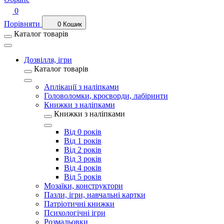
0
Порівняти
0
Кошик
Каталог товарів
Дозвілля, ігри
Каталог товарів
Аплікації з наліпками
Головоломки, кросворди, лабіринти
Книжки з наліпками
Книжки з наліпками
Від 0 років
Від 1 років
Від 2 років
Від 3 років
Від 4 років
Від 5 років
Мозаїки, конструктори
Пазли, ігри, навчальні картки
Патріотичні книжки
Психологічні ігри
Розмальовки