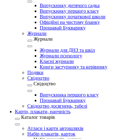
Випускнику дитячого садка
Випускнику першого класу
Випускнику початкової школи
Офіційні на чистому бланку
Прощавай Букварику
Журнали
Журнали
Журнали для ДНЗ та шкіл
Журнали психологу
Класні журнали
Книги заступнику та керівнику
Подяки
Свідоцтво
Свідоцтво
Випускника першого класу
Прощавай Букварику
Свідоцтво досягнень, табелі
Карти, плакати, наочність
Каталог товарів
Атласи і карти автошляхів
Набір плакатів, карток