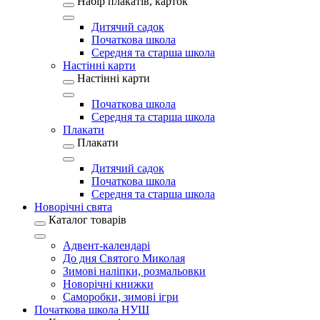
Набір плакатів, карток
Дитячий садок
Початкова школа
Середня та старша школа
Настінні карти
Настінні карти
Початкова школа
Середня та старша школа
Плакати
Плакати
Дитячий садок
Початкова школа
Середня та старша школа
Новорічні свята
Каталог товарів
Адвент-календарі
До дня Святого Миколая
Зимові наліпки, розмальовки
Новорічні книжки
Саморобки, зимові ігри
Початкова школа НУШ