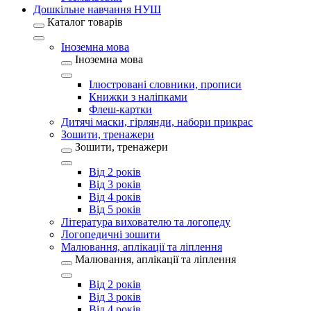
Дошкільне навчання НУШ
Каталог товарів
Іноземна мова
Іноземна мова
Ілюстровані словники, прописи
Книжки з наліпками
Флеш-картки
Дитячі маски, гірлянди, набори прикрас
Зошити, тренажери
Зошити, тренажери
Від 2 років
Від 3 років
Від 4 років
Від 5 років
Література вихователю та логопеду
Логопедичні зошити
Малювання, аплікації та ліплення
Малювання, аплікації та ліплення
Від 2 років
Від 3 років
Від 4 років