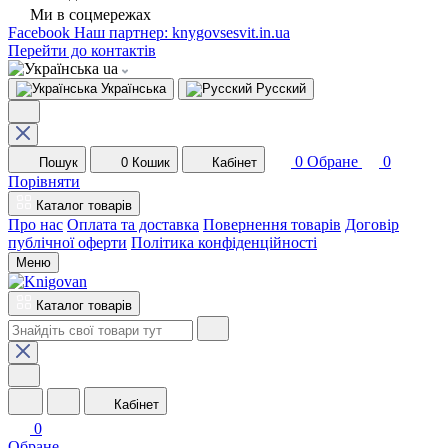
Ми в соцмережах
Facebook
Наш партнер: knygovsesvit.in.ua
Перейти до контактів
ua
Українська
Русский
0
Обране
0
Пошук
0
Кошик
Кабінет
Порівняти
Каталог товарів
Про нас
Оплата та доставка
Повернення товарів
Договір
публічної оферти
Політика конфіденційності
Меню
Каталог товарів
Кабінет
0
Обране