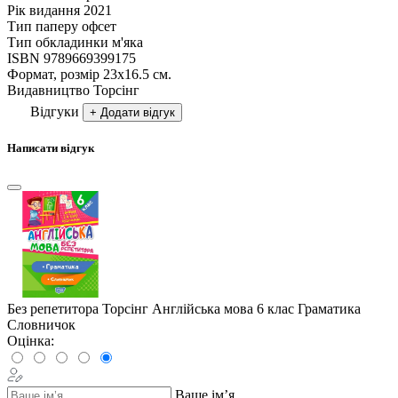
Рік видання
2021
Тип паперу
офсет
Тип обкладинки
м'яка
ISBN
9789669399175
Формат, розмір
23х16.5 см.
Видавництво
Торсiнг
Відгуки
+ Додати відгук
Написати відгук
Без репетитора Торсінг Англійська мова 6 клас Граматика
Словничок
Оцінка:
Ваше ім’я