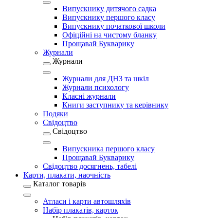
Випускнику дитячого садка
Випускнику першого класу
Випускнику початкової школи
Офіційні на чистому бланку
Прощавай Букварику
Журнали
Журнали
Журнали для ДНЗ та шкіл
Журнали психологу
Класні журнали
Книги заступнику та керівнику
Подяки
Свідоцтво
Свідоцтво
Випускника першого класу
Прощавай Букварику
Свідоцтво досягнень, табелі
Карти, плакати, наочність
Каталог товарів
Атласи і карти автошляхів
Набір плакатів, карток