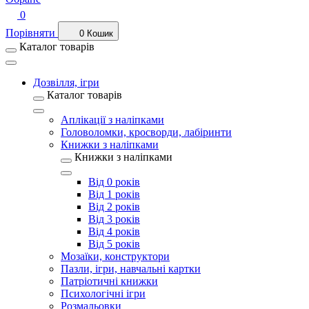
0
Порівняти
0
Кошик
Каталог товарів
Дозвілля, ігри
Каталог товарів
Аплікації з наліпками
Головоломки, кросворди, лабіринти
Книжки з наліпками
Книжки з наліпками
Від 0 років
Від 1 років
Від 2 років
Від 3 років
Від 4 років
Від 5 років
Мозаїки, конструктори
Пазли, ігри, навчальні картки
Патріотичні книжки
Психологічні ігри
Розмальовки