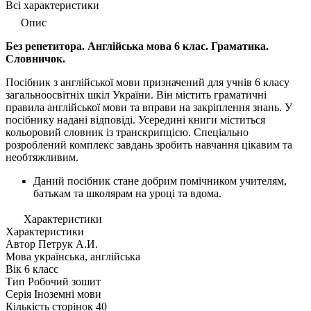
Всі характеристики
Опис
Без репетитора. Англійська мова 6 клас. Граматика.
Словничок.
Посібник з англійської мови призначений для учнів 6 класу
загальноосвітніх шкіл України. Він містить граматичні
правила англійської мови та вправи на закріплення знань. У
посібнику надані відповіді. Усередині книги міститься
кольоровий словник із транскрипцією. Спеціально
розроблений комплекс завдань зробить навчання цікавим та
необтяжливим.
Даний посібник стане добрим помічником учителям,
батькам та школярам на уроці та вдома.
Характеристики
Характеристики
Автор
Петрук А.И.
Мова
українська, англійська
Вік
6 класс
Тип
Робочий зошит
Серія
Іноземні мови
Кількість сторінок
40