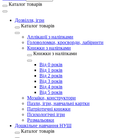
Каталог товарів
Дозвілля, ігри
Каталог товарів
Аплікації з наліпками
Головоломки, кросворди, лабіринти
Книжки з наліпками
Книжки з наліпками
Від 0 років
Від 1 років
Від 2 років
Від 3 років
Від 4 років
Від 5 років
Мозаїки, конструктори
Пазли, ігри, навчальні картки
Патріотичні книжки
Психологічні ігри
Розмальовки
Дошкільне навчання НУШ
Каталог товарів