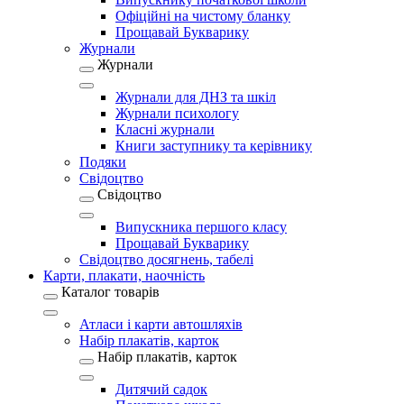
Офіційні на чистому бланку
Прощавай Букварику
Журнали
Журнали
Журнали для ДНЗ та шкіл
Журнали психологу
Класні журнали
Книги заступнику та керівнику
Подяки
Свідоцтво
Свідоцтво
Випускника першого класу
Прощавай Букварику
Свідоцтво досягнень, табелі
Карти, плакати, наочність
Каталог товарів
Атласи і карти автошляхів
Набір плакатів, карток
Набір плакатів, карток
Дитячий садок