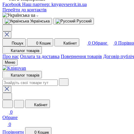
Facebook
Наш партнер: knygovsesvit.in.ua
Перейти до контактів
ua
Українська
Русский
0
Обране
0
Порівн
Пошук
0
Кошик
Кабінет
Каталог товарів
Про нас
Оплата та доставка
Повернення товарів
Договір публі
Меню
Каталог товарів
Кабінет
0
Обране
0
Порівняти
0
Кошик