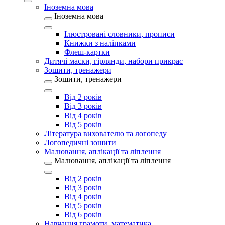
Іноземна мова
Іноземна мова
Ілюстровані словники, прописи
Книжки з наліпками
Флеш-картки
Дитячі маски, гірлянди, набори прикрас
Зошити, тренажери
Зошити, тренажери
Від 2 років
Від 3 років
Від 4 років
Від 5 років
Література вихователю та логопеду
Логопедичні зошити
Малювання, аплікації та ліплення
Малювання, аплікації та ліплення
Від 2 років
Від 3 років
Від 4 років
Від 5 років
Від 6 років
Навчання грамоти, математика