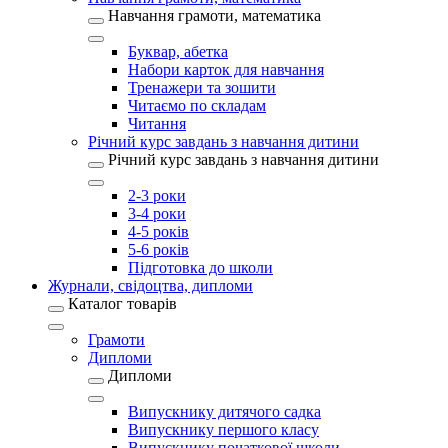
Навчання грамоти, математика
Буквар, абетка
Набори карток для навчання
Тренажери та зошити
Читаємо по складам
Читання
Річний курс завдань з навчання дитини
Річний курс завдань з навчання дитини
2-3 роки
3-4 роки
4-5 років
5-6 років
Підготовка до школи
Журнали, свідоцтва, дипломи
Каталог товарів
Грамоти
Дипломи
Дипломи
Випускнику дитячого садка
Випускнику першого класу
Випускнику початкової школи