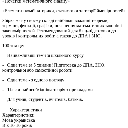
«Початки математичного аналізу»
«Елементи комбінаторики, статистики та теорії ймовірностей»
Збірка має у своєму складі найбільш важливі теореми,
терміни, функції, графіки, пояснення математичних законів і
закономірностей. Рекомендований для бліц-підготовки до
уроків і контрольних робіт, а також до ДПА і ЗНО.
100 тем це:
- Найважливіші теми зі шкільного курсу
- Одна тема за 5 хвилин! Підготовка до ДПА, ЗНО,
контрольної або самостійної роботи
- Одна тема - з одного погляду
- Тільки найнеобхідніша теорія з прикладами
- Для учнів, студентів, вчителів, батьків.
Характеристики
Характеристики
Мова
українська
Вік
10-16 рокiв