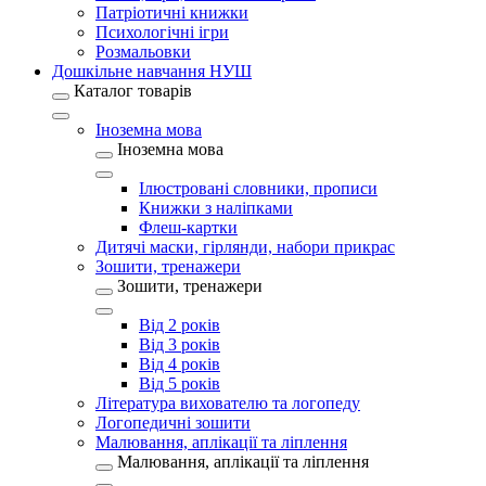
Патріотичні книжки
Психологічні ігри
Розмальовки
Дошкільне навчання НУШ
Каталог товарів
Іноземна мова
Іноземна мова
Ілюстровані словники, прописи
Книжки з наліпками
Флеш-картки
Дитячі маски, гірлянди, набори прикрас
Зошити, тренажери
Зошити, тренажери
Від 2 років
Від 3 років
Від 4 років
Від 5 років
Література вихователю та логопеду
Логопедичні зошити
Малювання, аплікації та ліплення
Малювання, аплікації та ліплення