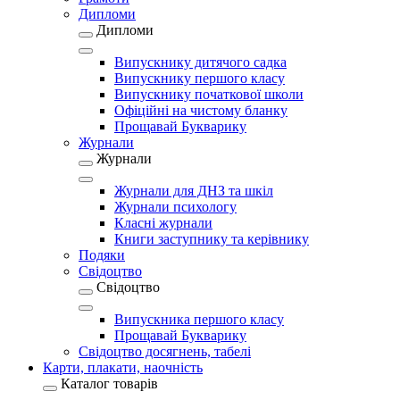
Дипломи
Дипломи
Випускнику дитячого садка
Випускнику першого класу
Випускнику початкової школи
Офіційні на чистому бланку
Прощавай Букварику
Журнали
Журнали
Журнали для ДНЗ та шкіл
Журнали психологу
Класні журнали
Книги заступнику та керівнику
Подяки
Свідоцтво
Свідоцтво
Випускника першого класу
Прощавай Букварику
Свідоцтво досягнень, табелі
Карти, плакати, наочність
Каталог товарів