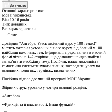
До кошика
Основні характеристики:
Мова:
українська
Вік:
10-16 рокiв
Тип:
довідник
Всі характеристики
Опис
Довідник "Алгебра. Увесь шкільний курс у 100 темах!"
містить матеріал усього шкільного курсу, відібраний у 100
найбільш важливих тем. Інформація представлена в наочній
формі чітко на 1–2 сторінки, що дозволяє швидко знайти і
запам’ятати необхідну тему. Посібник надає можливість
самостійно систематизувати знання, зосередити увагу на
основних поняттях, термінах, визначеннях.
Посібник відповідає чинній програмі МОН України.
Збірник структуровано у чотири основні розділи:
«Алгебра»
«Функція та її властивості. Види функцій»