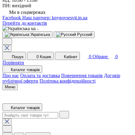
НД: 10:00 - 15:00
ПН: вихідний
Ми в соцмережах
Facebook
Наш партнер: knygovsesvit.in.ua
Перейти до контактів
ua
Українська
Русский
0
Обране
0
Пошук
0
Кошик
Кабінет
Порівняти
Каталог товарів
Про нас
Оплата та доставка
Повернення товарів
Договір
публічної оферти
Політика конфіденційності
Меню
Каталог товарів