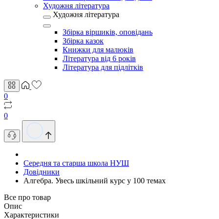
Художня література
Художня література
Збірка віршиків, оповідань
Збірка казок
Книжки для малюків
Література від 6 років
Література для підлітків
0
0
Середня та старша школа НУШ
Довідники
Алгебра. Увесь шкільний курс у 100 темах
Все про товар
Опис
Характеристики