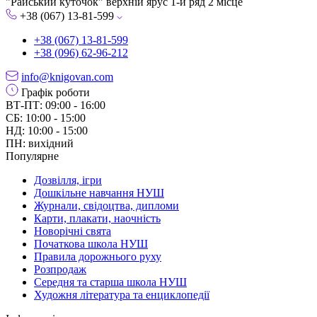
"Райський куточок" верхній ярус 1-й ряд 2 місце
+38 (067) 13-81-599
+38 (067) 13-81-599
+38 (096) 62-96-212
info@knigovan.com
Графік роботи
ВТ-ПТ: 09:00 - 16:00
СБ: 10:00 - 15:00
НД: 10:00 - 15:00
ПН: вихідний
Популярне
Дозвілля, ігри
Дошкільне навчання НУШ
Журнали, свідоцтва, дипломи
Карти, плакати, наочність
Новорічні свята
Початкова школа НУШ
Правила дорожнього руху
Розпродаж
Середня та старша школа НУШ
Художня література та енциклопедії