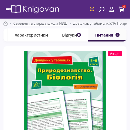
0
Середня та старша школа НУШ
Довідник у таблицях УЛА Природо
с
Характеристики
Відгуки
Питання
0
0
Акція